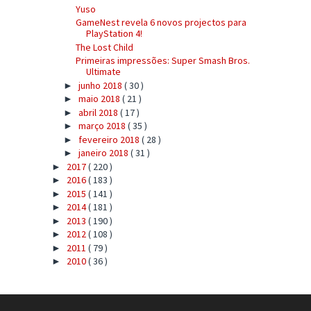
Yuso
GameNest revela 6 novos projectos para
PlayStation 4!
The Lost Child
Primeiras impressões: Super Smash Bros.
Ultimate
junho 2018
( 30 )
►
maio 2018
( 21 )
►
abril 2018
( 17 )
►
março 2018
( 35 )
►
fevereiro 2018
( 28 )
►
janeiro 2018
( 31 )
►
2017
( 220 )
►
2016
( 183 )
►
2015
( 141 )
►
2014
( 181 )
►
2013
( 190 )
►
2012
( 108 )
►
2011
( 79 )
►
2010
( 36 )
►