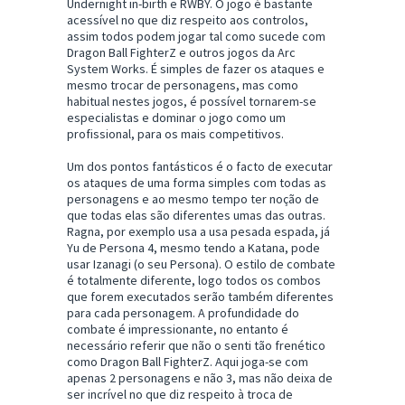
Undernight in-birth e RWBY. O jogo é bastante
acessível no que diz respeito aos controlos,
assim todos podem jogar tal como sucede com
Dragon Ball FighterZ e outros jogos da Arc
System Works. É simples de fazer os ataques e
mesmo trocar de personagens, mas como
habitual nestes jogos, é possível tornarem-se
especialistas e dominar o jogo como um
profissional, para os mais competitivos.
Um dos pontos fantásticos é o facto de executar
os ataques de uma forma simples com todas as
personagens e ao mesmo tempo ter noção de
que todas elas são diferentes umas das outras.
Ragna, por exemplo usa a usa pesada espada, já
Yu de Persona 4, mesmo tendo a Katana, pode
usar Izanagi (o seu Persona). O estilo de combate
é totalmente diferente, logo todos os combos
que forem executados serão também diferentes
para cada personagem. A profundidade do
combate é impressionante, no entanto é
necessário referir que não o senti tão frenético
como Dragon Ball FighterZ. Aqui joga-se com
apenas 2 personagens e não 3, mas não deixa de
ser incrível no que diz respeito à troca de