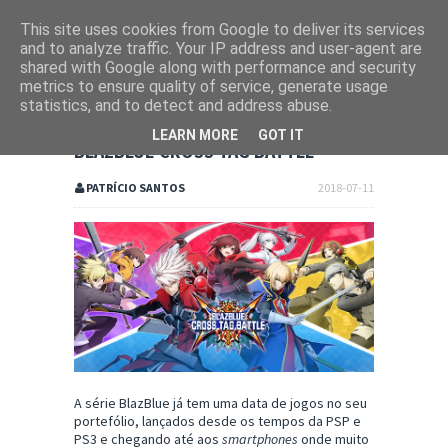
This site uses cookies from Google to deliver its services
and to analyze traffic. Your IP address and user-agent are
shared with Google along with performance and security
metrics to ensure quality of service, generate usage
statistics, and to detect and address abuse.
LEARN MORE
GOT IT
BLAZBLUE CROSS TAG BATTLE
PATRÍCIO SANTOS
2018-07-11
A série BlazBlue já tem uma data de jogos no seu
portefólio, lançados desde os tempos da PSP e
PS3 e chegando até aos
smartphones
onde muito