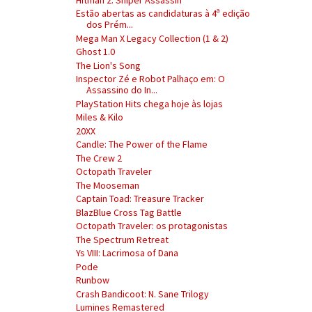
Estão abertas as candidaturas à 4ª edição
dos Prém...
Mega Man X Legacy Collection (1 & 2)
Ghost 1.0
The Lion's Song
Inspector Zé e Robot Palhaço em: O
Assassino do In...
PlayStation Hits chega hoje às lojas
Miles & Kilo
20XX
Candle: The Power of the Flame
The Crew 2
Octopath Traveler
The Mooseman
Captain Toad: Treasure Tracker
BlazBlue Cross Tag Battle
Octopath Traveler: os protagonistas
The Spectrum Retreat
Ys VIII: Lacrimosa of Dana
Pode
Runbow
Crash Bandicoot: N. Sane Trilogy
Lumines Remastered