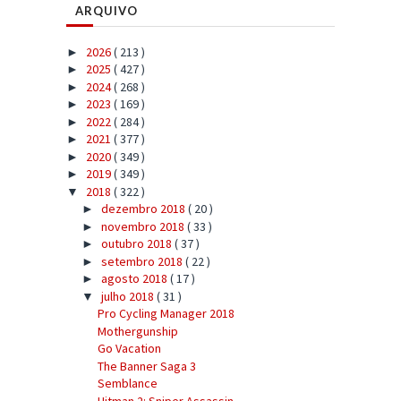
ARQUIVO
2026
( 213 )
►
2025
( 427 )
►
2024
( 268 )
►
2023
( 169 )
►
2022
( 284 )
►
2021
( 377 )
►
2020
( 349 )
►
2019
( 349 )
►
2018
( 322 )
▼
dezembro 2018
( 20 )
►
novembro 2018
( 33 )
►
outubro 2018
( 37 )
►
setembro 2018
( 22 )
►
agosto 2018
( 17 )
►
julho 2018
( 31 )
▼
Pro Cycling Manager 2018
Mothergunship
Go Vacation
The Banner Saga 3
Semblance
Hitman 2: Sniper Assassin