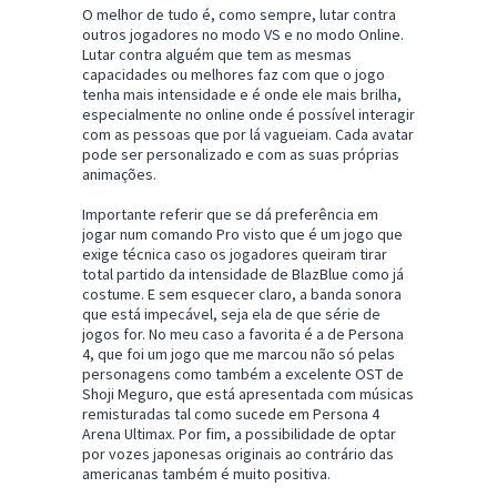
O melhor de tudo é, como sempre, lutar contra
outros jogadores no modo VS e no modo Online.
Lutar contra alguém que tem as mesmas
capacidades ou melhores faz com que o jogo
tenha mais intensidade e é onde ele mais brilha,
especialmente no online onde é possível interagir
com as pessoas que por lá vagueiam. Cada avatar
pode ser personalizado e com as suas próprias
animações.
Importante referir que se dá preferência em
jogar num comando Pro visto que é um jogo que
exige técnica caso os jogadores queiram tirar
total partido da intensidade de BlazBlue como já
costume. E sem esquecer claro, a banda sonora
que está impecável, seja ela de que série de
jogos for. No meu caso a favorita é a de Persona
4, que foi um jogo que me marcou não só pelas
personagens como também a excelente OST de
Shoji Meguro, que está apresentada com músicas
remisturadas tal como sucede em Persona 4
Arena Ultimax. Por fim, a possibilidade de optar
por vozes japonesas originais ao contrário das
americanas também é muito positiva.