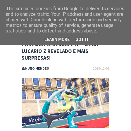
This site uses cookies from Google to deliver its services
and to analyze traffic. Your IP address and user-agent are
shared with Google along with performance and security
metrics to ensure quality of service, generate usage
statistics, and to detect and address abuse.
LEARN MORE
GOT IT
POKÉMON LEGENDS: Z-A — MEGA
LUCARIO Z REVELADO E MAIS
SURPRESAS!
NUNO MENDES
2025-12-03