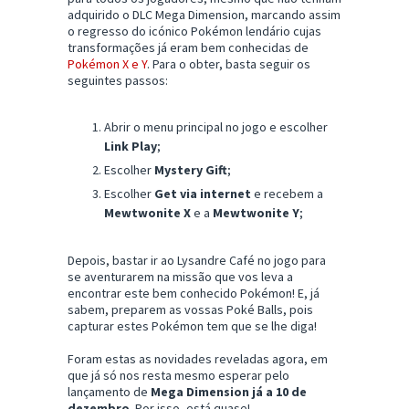
adquirido o DLC Mega Dimension, marcando assim
o regresso do icónico Pokémon lendário cujas
transformações já eram bem conhecidas de
Pokémon X e Y
. Para o obter, basta seguir os
seguintes passos:
Abrir o menu principal no jogo e escolher
Link Play
;
Escolher
Mystery Gift
;
Escolher
Get via internet
e recebem a
Mewtwonite X
e a
Mewtwonite Y
;
Depois, bastar ir ao Lysandre Café no jogo para
se aventurarem na missão que vos leva a
encontrar este bem conhecido Pokémon! E, já
sabem, preparem as vossas Poké Balls, pois
capturar estes Pokémon tem que se lhe diga!
Foram estas as novidades reveladas agora, em
que já só nos resta mesmo esperar pelo
lançamento de
Mega Dimension já a 10 de
dezembro
. Por isso, está quase!