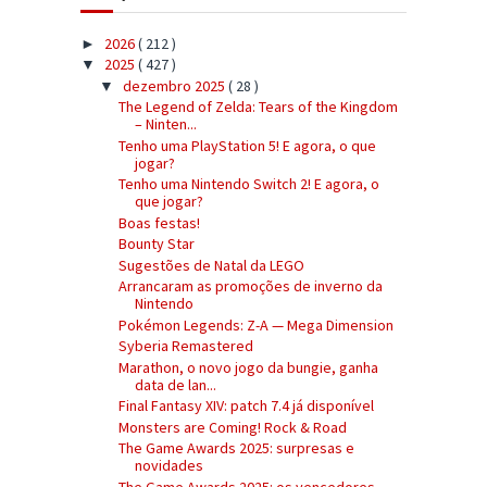
2026
( 212 )
►
2025
( 427 )
▼
dezembro 2025
( 28 )
▼
The Legend of Zelda: Tears of the Kingdom
– Ninten...
Tenho uma PlayStation 5! E agora, o que
jogar?
Tenho uma Nintendo Switch 2! E agora, o
que jogar?
Boas festas!
Bounty Star
Sugestões de Natal da LEGO
Arrancaram as promoções de inverno da
Nintendo
Pokémon Legends: Z-A — Mega Dimension
Syberia Remastered
Marathon, o novo jogo da bungie, ganha
data de lan...
Final Fantasy XIV: patch 7.4 já disponível
Monsters are Coming! Rock & Road
The Game Awards 2025: surpresas e
novidades
The Game Awards 2025: os vencedores