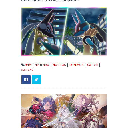
#NM
|
NINTENDO
|
NOTICIAS
|
POKEMON
|
SWITCH
|
SWITCH2