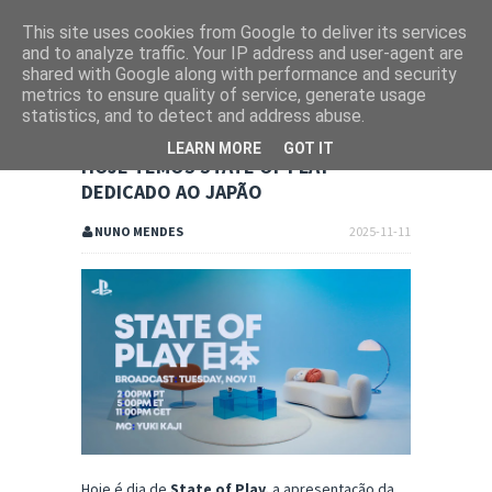
This site uses cookies from Google to deliver its services
and to analyze traffic. Your IP address and user-agent are
shared with Google along with performance and security
metrics to ensure quality of service, generate usage
statistics, and to detect and address abuse.
LEARN MORE
GOT IT
HOJE TEMOS STATE OF PLAY
DEDICADO AO JAPÃO
NUNO MENDES
2025-11-11
Hoje é dia de
State of Play,
a apresentação da