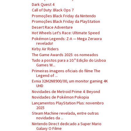
Dark Quest 4
Call of Duty: Black Ops 7
Promoções Black Friday da Nintendo
Promoções Black Friday da PlayStation
Desert Race Adventure
Hot Wheels Let's Race: Ultimate Speed
Pokémon Legends: Z-A — Mega Zeraora
revelado!
Kirby Air Riders
The Game Awards 2025: os nomeados
Tudo a postos para a 10.ª Edição do Lisboa
Games W...
Primeiras imagens oficiais do filme The
Legend of ...
Evnia 32M2N8900/00, um monitor gaming 4K
UHD
Novidades de Metroid Prime 4: Beyond
Novidades de Pokémon Pokopia
Lançamentos PlayStation Plus: novembro
2025
Steam Machine revelada, entre outras
novidades da ...
Nintendo Direct dedicado a Super Mario
Galaxy O Filme