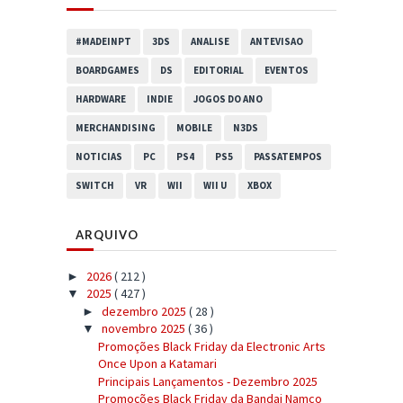
#MADEINPT
3DS
ANALISE
ANTEVISAO
BOARDGAMES
DS
EDITORIAL
EVENTOS
HARDWARE
INDIE
JOGOS DO ANO
MERCHANDISING
MOBILE
N3DS
NOTICIAS
PC
PS4
PS5
PASSATEMPOS
SWITCH
VR
WII
WII U
XBOX
ARQUIVO
2026
( 212 )
►
2025
( 427 )
▼
dezembro 2025
( 28 )
►
novembro 2025
( 36 )
▼
Promoções Black Friday da Electronic Arts
Once Upon a Katamari
Principais Lançamentos - Dezembro 2025
Promoções Black Friday da Bandai Namco