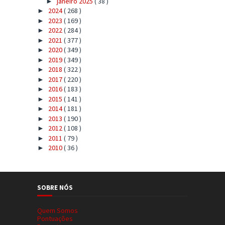
janeiro 2025
( 38 )
►
2024
( 268 )
►
2023
( 169 )
►
2022
( 284 )
►
2021
( 377 )
►
2020
( 349 )
►
2019
( 349 )
►
2018
( 322 )
►
2017
( 220 )
►
2016
( 183 )
►
2015
( 141 )
►
2014
( 181 )
►
2013
( 190 )
►
2012
( 108 )
►
2011
( 79 )
►
2010
( 36 )
►
SOBRE NÓS
Quem Somos
Pontuações