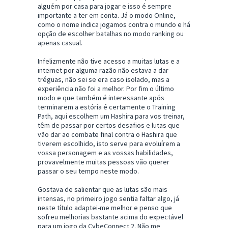
alguém por casa para jogar e isso é sempre
importante a ter em conta. Já o modo Online,
como o nome indica jogamos contra o mundo e há
opção de escolher batalhas no modo ranking ou
apenas casual.
Infelizmente não tive acesso a muitas lutas e a
internet por alguma razão não estava a dar
tréguas, não sei se era caso isolado, mas a
experiência não foi a melhor. Por fim o último
modo e que também é interessante após
terminarem a estória é certamente o Training
Path, aqui escolhem um Hashira para vos treinar,
têm de passar por certos desafios e lutas que
vão dar ao combate final contra o Hashira que
tiverem escolhido, isto serve para evoluírem a
vossa personagem e as vossas habilidades,
provavelmente muitas pessoas vão querer
passar o seu tempo neste modo.
Gostava de salientar que as lutas são mais
intensas, no primeiro jogo sentia faltar algo, já
neste título adaptei-me melhor e penso que
sofreu melhorias bastante acima do expectável
para um jogo da CybeConnect 2. Não me