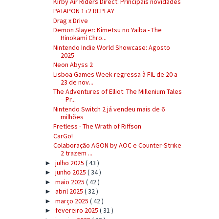
Kirby Air Riders Direct: Principais novidades
PATAPON 1+2 REPLAY
Drag x Drive
Demon Slayer: Kimetsu no Yaiba - The
Hinokami Chro...
Nintendo Indie World Showcase: Agosto
2025
Neon Abyss 2
Lisboa Games Week regressa à FIL de 20 a
23 de nov...
The Adventures of Elliot: The Millenium Tales
– Pr...
Nintendo Switch 2 já vendeu mais de 6
milhões
Fretless - The Wrath of Riffson
CarGo!
Colaboração AGON by AOC e Counter-Strike
2 trazem ...
julho 2025
( 43 )
►
junho 2025
( 34 )
►
maio 2025
( 42 )
►
abril 2025
( 32 )
►
março 2025
( 42 )
►
fevereiro 2025
( 31 )
►