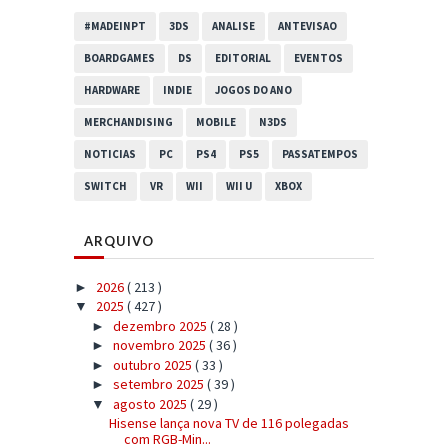
#MADEINPT
3DS
ANALISE
ANTEVISAO
BOARDGAMES
DS
EDITORIAL
EVENTOS
HARDWARE
INDIE
JOGOS DO ANO
MERCHANDISING
MOBILE
N3DS
NOTICIAS
PC
PS4
PS5
PASSATEMPOS
SWITCH
VR
WII
WII U
XBOX
ARQUIVO
2026
( 213 )
►
2025
( 427 )
▼
dezembro 2025
( 28 )
►
novembro 2025
( 36 )
►
outubro 2025
( 33 )
►
setembro 2025
( 39 )
►
agosto 2025
( 29 )
▼
Hisense lança nova TV de 116 polegadas
com RGB-Min...