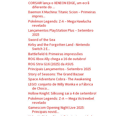
CORSAIR lança o XENEON EDGE, um ecrã
diferente do ...
Daemon X Machina: Titanic Scion – Primeiras
impres...
Pokémon Legends: Z-A – Mega Hawlucha
revelado
Lançamentos PlayStation Plus – Setembro
2025
Sword of the Sea
Kirby and the Forgotten Land - Nintendo
Switch 2 E...
Battlefield 6: Primeiras impressões
ROG Xbox Ally chega a 16 de outubro!
ROG Strix G16 (2025) da ASUS
Principais Lançamentos - Setembro 2025
Story of Seasons: The Grand Bazaar
Space Adventure Cobra - The Awakening
LEGO: conjunto de Willy Wonka e a Fábrica
de Choco...
Hollow Knight: Silksong sai a 4 de setembro!
Pokémon Legends: Z‑A — Mega Victreebel
revelado
Gamescom Opening Night Live 2025:
Principais novid...