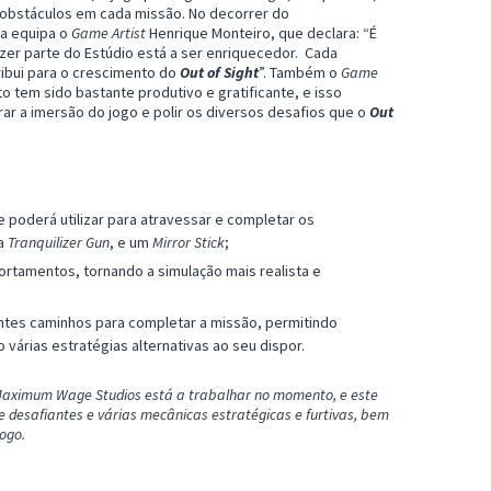
os obstáculos em cada missão. No decorrer do
 a equipa o
Game Artist
Henrique Monteiro, que declara: “É
er parte do Estúdio está a ser enriquecedor. Cada
ibui para o crescimento do
Out of Sight
”. Também o
Game
o tem sido bastante produtivo e gratificante, e isso
ar a imersão do jogo e polir os diversos desafios que o
Out
e poderá utilizar para atravessar e completar os
a
Tranquilizer Gun
, e um
Mirror Stick
;
rtamentos, tornando a simulação mais realista e
entes caminhos para completar a missão, permitindo
 várias estratégias alternativas ao seu dispor.
te Maximum Wage Studios está a trabalhar no momento, e este
s e desafiantes e várias mecânicas estratégicas e furtivas, bem
ogo.