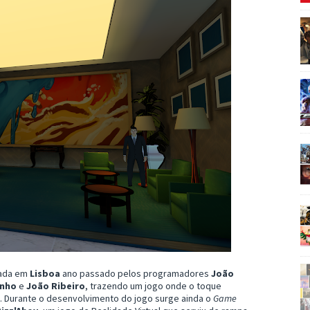
dada em
Lisboa
ano passado pelos programadores
João
inho
e
João Ribeiro
, trazendo um jogo onde o toque
a. Durante o desenvolvimento do jogo surge ainda o
Game