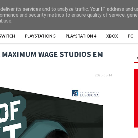
eliver its services and to analyze traffic. Your IP address and 
ormance and security metrics to ensure quality of service, gen
abuse.
SWITCH
PLAYSTATION 5
PLAYSTATION 4
XBOX
PC
DA MAXIMUM WAGE STUDIOS EM
2025-05-14