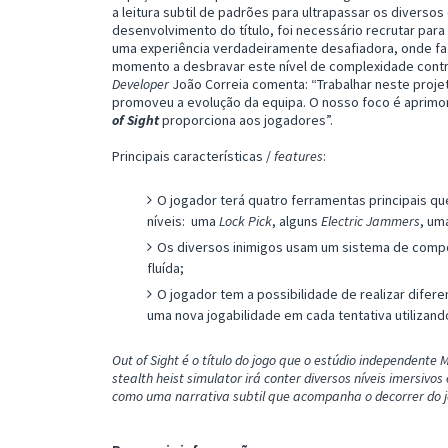
a leitura subtil de padrões para ultrapassar os divers
desenvolvimento do título, foi necessário recrutar para
uma experiência verdadeiramente desafiadora, onde faz
momento a desbravar este nível de complexidade contr
Developer
João Correia comenta: “Trabalhar neste projet
promoveu a evolução da equipa. O nosso foco é aprimor
of Sight
proporciona aos jogadores”.
Principais características /
features
:
O jogador terá quatro ferramentas principais qu
níveis: uma
Lock Pick
, alguns
Electric Jammers
, um
Os diversos inimigos usam um sistema de compo
fluída;
O jogador tem a possibilidade de realizar difer
uma nova jogabilidade em cada tentativa utilizando
Out of Sight é o título do jogo que o estúdio independen
stealth heist simulator irá conter diversos níveis imersivo
como uma narrativa subtil que acompanha o decorrer do j