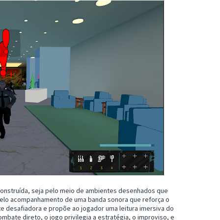
construída, seja pelo meio de ambientes desenhados que
 pelo acompanhamento de uma banda sonora que reforça o
e desafiadora e propõe ao jogador uma leitura imersiva do
ate direto, o jogo privilegia a estratégia, o improviso, e