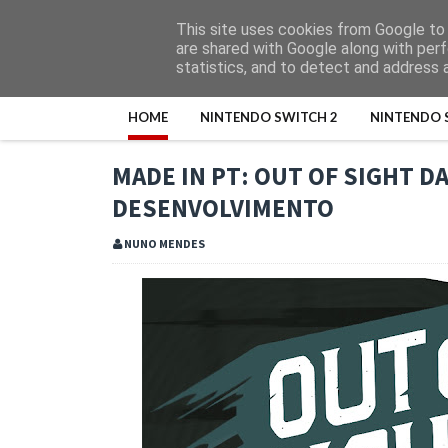
This site uses cookies from Google to d
are shared with Google along with perf
statistics, and to detect and address 
HOME
NINTENDO SWITCH 2
NINTENDO 
MADE IN PT: OUT OF SIGHT 
DESENVOLVIMENTO
NUNO MENDES