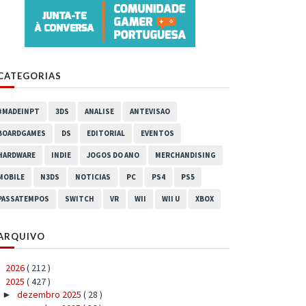
CATEGORIAS
#MADEINPT
3DS
ANALISE
ANTEVISAO
BOARDGAMES
DS
EDITORIAL
EVENTOS
HARDWARE
INDIE
JOGOS DO ANO
MERCHANDISING
MOBILE
N3DS
NOTICIAS
PC
PS4
PS5
PASSATEMPOS
SWITCH
VR
WII
WII U
XBOX
ARQUIVO
2026
( 212 )
►
2025
( 427 )
▼
dezembro 2025
( 28 )
►