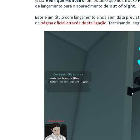
Artist
Henrique Monteiro
. Um estúdio que nos trouxe
P
de lançamento para o aparecimento de
Out of Sight
.
Este é um título com lançamento ainda sem data previ
da
página oficial através desta ligação
. Terminando, seg