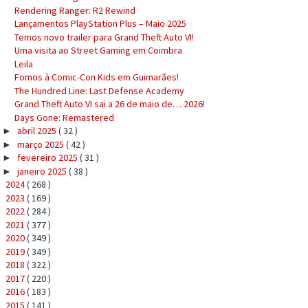
Rendering Ranger: R2 Rewind
Lançamentos PlayStation Plus – Maio 2025
Temos novo trailer para Grand Theft Auto VI!
Uma visita ao Street Gaming em Coimbra
Leila
Fomos à Comic-Con Kids em Guimarães!
The Hundred Line: Last Defense Academy
Grand Theft Auto VI sai a 26 de maio de… 2026!
Days Gone: Remastered
abril 2025
( 32 )
►
março 2025
( 42 )
►
fevereiro 2025
( 31 )
►
janeiro 2025
( 38 )
►
2024
( 268 )
►
2023
( 169 )
►
2022
( 284 )
►
2021
( 377 )
►
2020
( 349 )
►
2019
( 349 )
►
2018
( 322 )
►
2017
( 220 )
►
2016
( 183 )
►
2015
( 141 )
►