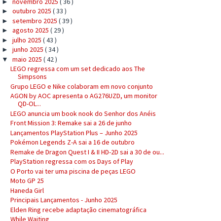
novembro 2025
( 36 )
►
outubro 2025
( 33 )
►
setembro 2025
( 39 )
►
agosto 2025
( 29 )
►
julho 2025
( 43 )
►
junho 2025
( 34 )
►
maio 2025
( 42 )
▼
LEGO regressa com um set dedicado aos The
Simpsons
Grupo LEGO e Nike colaboram em novo conjunto
AGON by AOC apresenta o AG276UZD, um monitor
QD-OL...
LEGO anuncia um book nook do Senhor dos Anéis
Front Mission 3: Remake sai a 26 de junho
Lançamentos PlayStation Plus – Junho 2025
Pokémon Legends Z-A sai a 16 de outubro
Remake de Dragon Quest I & II HD-2D sai a 30 de ou...
PlayStation regressa com os Days of Play
O Porto vai ter uma piscina de peças LEGO
Moto GP 25
Haneda Girl
Principais Lançamentos - Junho 2025
Elden Ring recebe adaptação cinematográfica
While Waiting