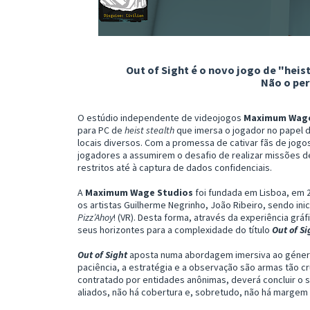
Out of Sight é o novo jogo de "hei
Não o per
O estúdio independente de videojogos
Maximum Wage
para PC de
heist stealth
que imersa o jogador no papel d
locais diversos. Com a promessa de cativar fãs de jogo
jogadores a assumirem o desafio de realizar missões de a
restritos até à captura de dados confidenciais.
A
Maximum Wage Studios
foi fundada em Lisboa, em 
os artistas Guilherme Negrinho, João Ribeiro, sendo ini
Pizz’Ahoy
! (VR). Desta forma, através da experiência grá
seus horizontes para a complexidade do título
Out of Si
Out of Sight
aposta numa abordagem imersiva ao géne
paciência, a estratégia e a observação são armas tão cr
contratado por entidades anônimas, deverá concluir o s
aliados, não há cobertura e, sobretudo, não há margem 