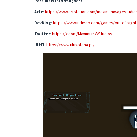
Para mais informações:
Arte
:
https://www.artstation.com/maximumwagestudio
DevBlog
:
https://www.indiedb.com/games/out-of-sight
Twitter
:
https://x.com/MaximumWStudios
ULHT
:
https://www.ulusofona.pt/