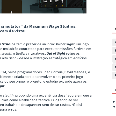
st simulator" da Maximum Wage Studios.
cam de vista!
 Studios
tem o prazer de anunciar
Out of Sight
, um jogo
e um ladrão contratado para executar missões furtivas em
s
stealth
e
thrillers
interativos,
Out of Sight
reúne os
lto risco - desde a infiltração estratégica em edifícios
2024, pelos programadores João Correia, David Mendes, e
cialmente criada para desenvolver o seu primeiro jogo
fica do seu primeiro projeto, o estúdio expande agora os
ght
.
ro
stealth
, propondo uma experiência desafiadora em que a
uciais como a habilidade técnica. O jogador, ao ser
eu trabalho e desaparecer sem deixar rastos. Não há
para erros.