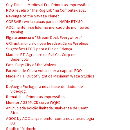
City Tales — Medieval Era: Primeiras Impressões
ROG revela o "The Rog Lab" na Computex 2025
Revenge of the Savage Planet
CORSAIR revela caixas para as NVIDIA RTX 50
AOC mantém-se líder no mercado de monitores
gaming
Elgato anuncia o "Stream Deck Everywhere"
GXTrust anuncia o novo headset Carus Wireless
Sugestões LEGO para o Dia da Criança
Made in PT: Agrunare da Evil Cat Corp em
desenvolv...
Fatal Fury: City of the Wolves
Paredes de Coura volta a ser a capital LEGO
Made in PT: Out of Sight da Maximum Wage Studios
e...
DeVuego Portugal: a nova base de dados de
videojog...
Rematch — Primeiras Impressões
Monitor AG346UCD curvo WQHD
Anunuciada edição limitada DualSense de Death
Stra...
AGOC by AOC lança monitor com a nova tecnologia
Du...
South of Midnight