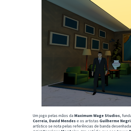
Um jogo pelas mãos da
Maximum Wage Studios
, fun
Correia
,
David Mendes
e os artistas
Guilherme Negr
artístico se nota pelas referências de banda desenhad