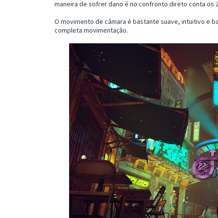
maneira de sofrer dano é no confronto direto conta os 
O movimento de câmara é bastante suave, intuitivo e ba
completa movimentação.