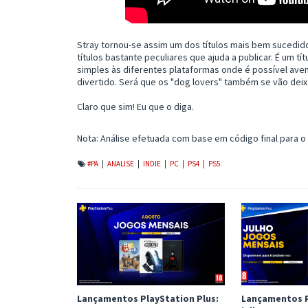
Stray tornou-se assim um dos títulos mais bem sucedido
títulos bastante peculiares que ajuda a publicar. É um t
simples às diferentes plataformas onde é possível ave
divertido. Será que os "dog lovers" também se vão deix
Claro que sim! Eu que o diga.
Nota: Análise efetuada com base em código final para o 
#PA
|
ANALISE
|
INDIE
|
PC
|
PS4
|
PS5
Lançamentos PlayStation Plus:
Lançamentos P