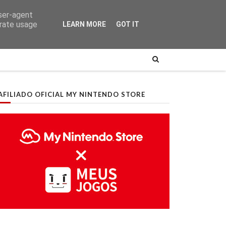
user-agent
erate usage
LEARN MORE
GOT IT
AFILIADO OFICIAL MY NINTENDO STORE