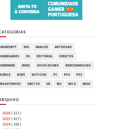
CATEGORIAS
#MADEINPT
3DS
ANALISE
ANTEVISAO
BOARDGAMES
DS
EDITORIAL
EVENTOS
HARDWARE
INDIE
JOGOS DO ANO
MERCHANDISING
MOBILE
N3DS
NOTICIAS
PC
PS4
PS5
PASSATEMPOS
SWITCH
VR
WII
WII U
XBOX
ARQUIVO
2026
( 213 )
►
2025
( 427 )
►
2024
( 268 )
►