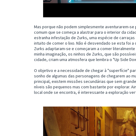
Mas porque não podem simplesmente aventurarem-se pa
comum que se começa a alastrar para o interior da cida
estranha infestação de Zurks, uma espécie de carraças
intuito de comer o lixo. Não é desvendado se esta foi 
Zurks adaptaram-se e começaram a comer literalmente d
minha imaginação, os ninhos de Zurks, que são possíve
cidade, criam uma atmosfera que lembra o "Up Side Do
O objetivo e a necessidade de chegar à "superfície" pa
sonho de algumas das personagens de chegarem ao mundo
principal, existem missões secundárias que sem grande
níveis são pequenos mas com bastante por explorar. Ain
local onde se encontra, é interessante a exploração vert