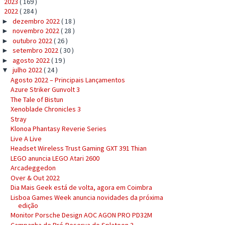
2023
( 169 )
►
2022
( 284 )
▼
dezembro 2022
( 18 )
►
novembro 2022
( 28 )
►
outubro 2022
( 26 )
►
setembro 2022
( 30 )
►
agosto 2022
( 19 )
►
julho 2022
( 24 )
▼
Agosto 2022 – Principais Lançamentos
Azure Striker Gunvolt 3
The Tale of Bistun
Xenoblade Chronicles 3
Stray
Klonoa Phantasy Reverie Series
Live A Live
Headset Wireless Trust Gaming GXT 391 Thian
LEGO anuncia LEGO Atari 2600
Arcadeggedon
Over & Out 2022
Dia Mais Geek está de volta, agora em Coimbra
Lisboa Games Week anuncia novidades da próxima
edição
Monitor Porsche Design AOC AGON PRO PD32M
Campanha de Pré-Reserva do Splatoon 3