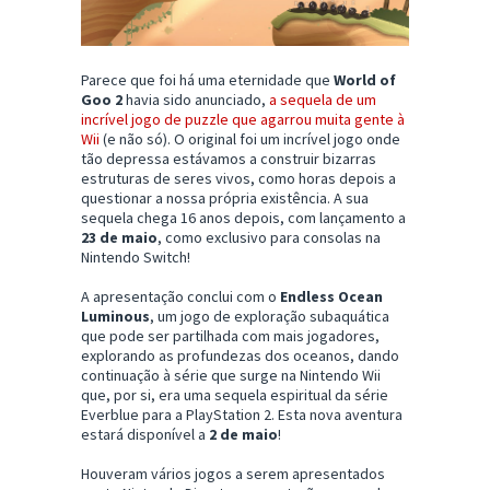
Parece que foi há uma eternidade que
World of
Goo 2
havia sido anunciado,
a sequela de um
incrível jogo de puzzle que agarrou muita gente à
Wii
(e não só). O original foi um incrível jogo onde
tão depressa estávamos a construir bizarras
estruturas de seres vivos, como horas depois a
questionar a nossa própria existência. A sua
sequela chega 16 anos depois, com lançamento a
23 de maio
, como exclusivo para consolas na
Nintendo Switch!
A apresentação conclui com o
Endless Ocean
Luminous
, um jogo de exploração subaquática
que pode ser partilhada com mais jogadores,
explorando as profundezas dos oceanos, dando
continuação à série que surge na Nintendo Wii
que, por si, era uma sequela espiritual da série
Everblue para a PlayStation 2. Esta nova aventura
estará disponível a
2 de maio
!
Houveram vários jogos a serem apresentados