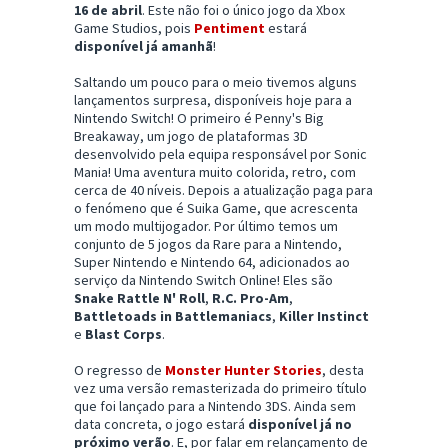
16 de abril
. Este não foi o único jogo da Xbox
Game Studios, pois
Pentiment
estará
disponível já amanhã
!
Saltando um pouco para o meio tivemos alguns
lançamentos surpresa, disponíveis hoje para a
Nintendo Switch! O primeiro é Penny's Big
Breakaway, um jogo de plataformas 3D
desenvolvido pela equipa responsável por Sonic
Mania! Uma aventura muito colorida, retro, com
cerca de 40 níveis. Depois a atualização paga para
o fenómeno que é Suika Game, que acrescenta
um modo multijogador. Por último temos um
conjunto de 5 jogos da Rare para a Nintendo,
Super Nintendo e Nintendo 64, adicionados ao
serviço da Nintendo Switch Online! Eles são
Snake Rattle N' Roll
,
R.C. Pro-Am
,
Battletoads in Battlemaniacs
,
Killer Instinct
e
Blast Corps
.
O regresso de
Monster Hunter Stories
, desta
vez uma versão remasterizada do primeiro título
que foi lançado para a Nintendo 3DS. Ainda sem
data concreta, o jogo estará
disponível já no
próximo verão
. E, por falar em relançamento de