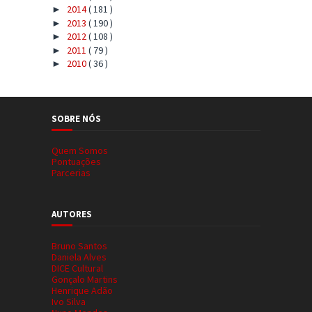
2014
( 181 )
►
2013
( 190 )
►
2012
( 108 )
►
2011
( 79 )
►
2010
( 36 )
►
SOBRE NÓS
Quem Somos
Pontuações
Parcerias
AUTORES
Bruno Santos
Daniela Alves
DICE Cultural
Gonçalo Martins
Henrique Adão
Ivo Silva