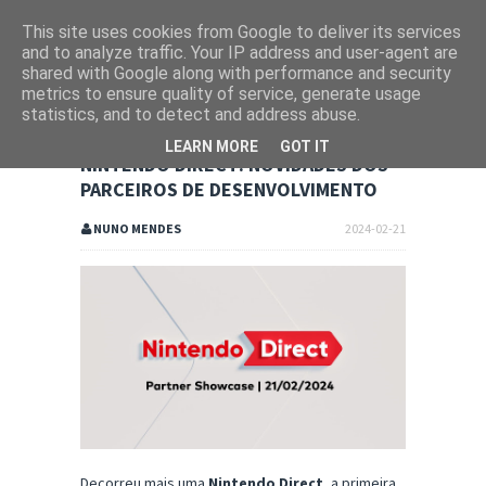
This site uses cookies from Google to deliver its services
and to analyze traffic. Your IP address and user-agent are
shared with Google along with performance and security
metrics to ensure quality of service, generate usage
statistics, and to detect and address abuse.
LEARN MORE
GOT IT
NINTENDO DIRECT: NOVIDADES DOS
PARCEIROS DE DESENVOLVIMENTO
NUNO MENDES
2024-02-21
Decorreu mais uma
Nintendo Direct
, a primeira