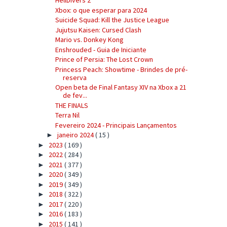
HellDivers 2
Xbox: o que esperar para 2024
Suicide Squad: Kill the Justice League
Jujutsu Kaisen: Cursed Clash
Mario vs. Donkey Kong
Enshrouded - Guia de Iniciante
Prince of Persia: The Lost Crown
Princess Peach: Showtime - Brindes de pré-
reserva
Open beta de Final Fantasy XIV na Xbox a 21
de fev...
THE FINALS
Terra Nil
Fevereiro 2024 - Principais Lançamentos
janeiro 2024
( 15 )
►
2023
( 169 )
►
2022
( 284 )
►
2021
( 377 )
►
2020
( 349 )
►
2019
( 349 )
►
2018
( 322 )
►
2017
( 220 )
►
2016
( 183 )
►
2015
( 141 )
►