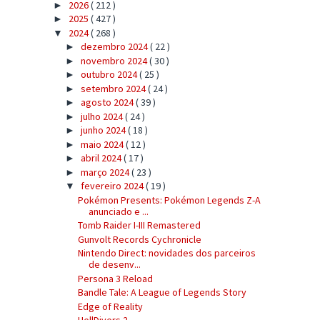
2026
( 212 )
►
2025
( 427 )
►
2024
( 268 )
▼
dezembro 2024
( 22 )
►
novembro 2024
( 30 )
►
outubro 2024
( 25 )
►
setembro 2024
( 24 )
►
agosto 2024
( 39 )
►
julho 2024
( 24 )
►
junho 2024
( 18 )
►
maio 2024
( 12 )
►
abril 2024
( 17 )
►
março 2024
( 23 )
►
fevereiro 2024
( 19 )
▼
Pokémon Presents: Pokémon Legends Z-A
anunciado e ...
Tomb Raider I-III Remastered
Gunvolt Records Cychronicle
Nintendo Direct: novidades dos parceiros
de desenv...
Persona 3 Reload
Bandle Tale: A League of Legends Story
Edge of Reality