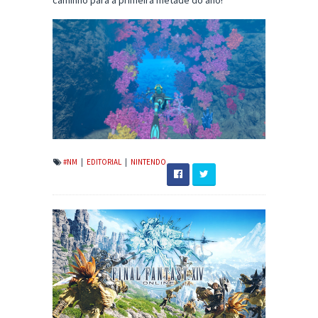
caminho para a primeira metade do ano!
#NM
|
EDITORIAL
|
NINTENDO