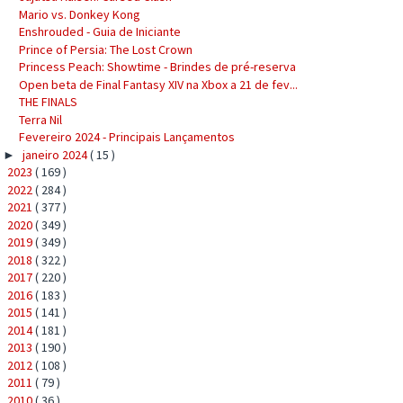
Mario vs. Donkey Kong
Enshrouded - Guia de Iniciante
Prince of Persia: The Lost Crown
Princess Peach: Showtime - Brindes de pré-reserva
Open beta de Final Fantasy XIV na Xbox a 21 de fev...
THE FINALS
Terra Nil
Fevereiro 2024 - Principais Lançamentos
janeiro 2024
( 15 )
►
2023
( 169 )
►
2022
( 284 )
►
2021
( 377 )
►
2020
( 349 )
►
2019
( 349 )
►
2018
( 322 )
►
2017
( 220 )
►
2016
( 183 )
►
2015
( 141 )
►
2014
( 181 )
►
2013
( 190 )
►
2012
( 108 )
►
2011
( 79 )
►
2010
( 36 )
►