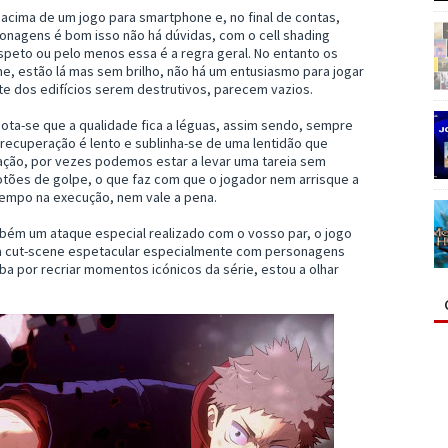
cima de um jogo para smartphone e, no final de contas,
sonagens é bom isso não há dúvidas, com o cell shading
speto ou pelo menos essa é a regra geral. No entanto os
me, estão lá mas sem brilho, não há um entusiasmo para jogar
e dos edifícios serem destrutivos, parecem vazios.
nota-se que a qualidade fica a léguas, assim sendo, sempre
 recuperação é lento e sublinha-se de uma lentidão que
ração, por vezes podemos estar a levar uma tareia sem
tões de golpe, o que faz com que o jogador nem arrisque a
tempo na execução, nem vale a pena.
ambém um ataque especial realizado com o vosso par, o jogo
ma cut-scene espetacular especialmente com personagens
ba por recriar momentos icónicos da série, estou a olhar