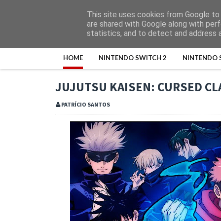
This site uses cookies from Google to d
are shared with Google along with perf
statistics, and to detect and address 
HOME
NINTENDO SWITCH 2
NINTENDO 
JUJUTSU KAISEN: CURSED CL
PATRÍCIO SANTOS