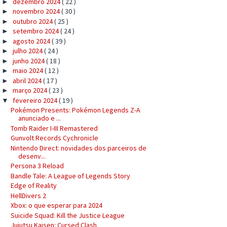
dezembro 2024
( 22 )
►
novembro 2024
( 30 )
►
outubro 2024
( 25 )
►
setembro 2024
( 24 )
►
agosto 2024
( 39 )
►
julho 2024
( 24 )
►
junho 2024
( 18 )
►
maio 2024
( 12 )
►
abril 2024
( 17 )
►
março 2024
( 23 )
►
fevereiro 2024
( 19 )
▼
Pokémon Presents: Pokémon Legends Z-A
anunciado e ...
Tomb Raider I-III Remastered
Gunvolt Records Cychronicle
Nintendo Direct: novidades dos parceiros de
desenv...
Persona 3 Reload
Bandle Tale: A League of Legends Story
Edge of Reality
HellDivers 2
Xbox: o que esperar para 2024
Suicide Squad: Kill the Justice League
Jujutsu Kaisen: Cursed Clash