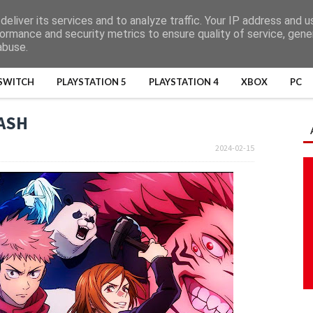
eliver its services and to analyze traffic. Your IP address and 
ormance and security metrics to ensure quality of service, gen
abuse.
SWITCH
PLAYSTATION 5
PLAYSTATION 4
XBOX
PC
ASH
2024-02-15