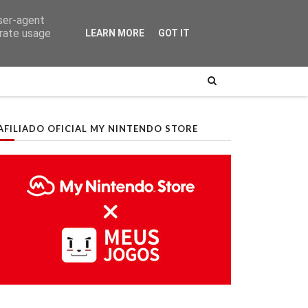
user-agent
erate usage
LEARN MORE
GOT IT
AFILIADO OFICIAL MY NINTENDO STORE