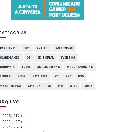
CATEGORIAS
#MADEINPT
3DS
ANALISE
ANTEVISAO
BOARDGAMES
DS
EDITORIAL
EVENTOS
HARDWARE
INDIE
JOGOS DO ANO
MERCHANDISING
MOBILE
N3DS
NOTICIAS
PC
PS4
PS5
PASSATEMPOS
SWITCH
VR
WII
WII U
XBOX
ARQUIVO
2026
( 212 )
►
2025
( 427 )
►
2024
( 268 )
▼