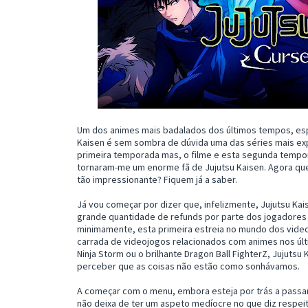
Um dos animes mais badalados dos últimos tempos, es
Kaisen é sem sombra de dúvida uma das séries mais ex
primeira temporada mas, o filme e esta segunda tempor
tornaram-me um enorme fã de Jujutsu Kaisen. Agora que
tão impressionante? Fiquem já a saber.
Já vou começar por dizer que, infelizmente, Jujutsu Kai
grande quantidade de refunds por parte dos jogadores 
minimamente, esta primeira estreia no mundo dos vide
carrada de videojogos relacionados com animes nos úl
Ninja Storm ou o brilhante Dragon Ball FighterZ, Jujutsu
perceber que as coisas não estão como sonhávamos.
A começar com o menu, embora esteja por trás a passar
não deixa de ter um aspeto medíocre no que diz respe