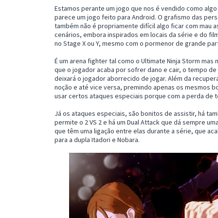
Estamos perante um jogo que nos é vendido como algo a
parece um jogo feito para Android. O grafismo das per
também não é propriamente difícil algo ficar com mau a
cenários, embora inspirados em locais da série e do fil
no Stage X ou Y, mesmo com o pormenor de grande part
É um arena fighter tal como o Ultimate Ninja Storm mas 
que o jogador acaba por sofrer dano e cair, o tempo de
deixará o jogador aborrecido de jogar. Além da recupe
noção e até vice versa, premindo apenas os mesmos bo
usar certos ataques especiais porque com a perda de 
Já os ataques especiais, são bonitos de assistir, há t
permite o 2 VS 2 e há um Dual Attack que dá sempre u
que têm uma ligação entre elas durante a série, que aca
para a dupla Itadori e Nobara.