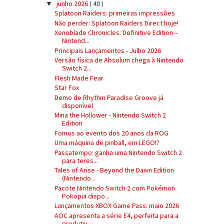
junho 2026
( 40 )
▼
Splatoon Raiders: primeiras impressões
Não perder: Splatoon Raiders Direct hoje!
Xenoblade Chronicles: Definitive Edition –
Nintend...
Principais Lançamentos - Julho 2026
Versão física de Absolum chega à Nintendo
Switch 2...
Flesh Made Fear
Star Fox
Demo de Rhythm Paradise Groove já
disponível
Mina the Hollower - Nintendo Switch 2
Edition
Fomos ao evento dos 20 anos da ROG
Uma máquina de pinball, em LEGO!?
Passatempo: ganha uma Nintendo Switch 2
para teres...
Tales of Arise - Beyond the Dawn Edition
(Nintendo...
Pacote Nintendo Switch 2 com Pokémon
Pokopia dispo...
Lançamentos XBOX Game Pass: maio 2026
AOC apresenta a série E4, perfeita para a
produtiv...