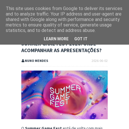
This site uses cookies from Google to deliver its services
and to analyze traffic. Your IP address and user-agent are
shared with Google along with performance and security
metrics to ensure quality of service, generate usage
statistics, and to detect and address abuse.
LEARN MORE
GOT IT
SUMMER GAME FEST 2026: ONDE
ACOMPANHAR AS APRESENTAÇÕES?
NUNO MENDES
2026-06-02
O
Summer Game Fest
está de volta com mais