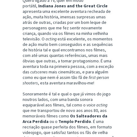
Quero ligado à TV, quer em modo
portátil,
Indiana Jones and the Great Circle
apresenta uma excelente aventura recheada de
ação, muita história, imensas surpresas umas
atrás de outras, criadas por um bom leque de
personagens que me fez sentir novamente
criança, quando via os filmes na minha velhinha
televisão. O
acting
está excelente, os momentos
de ação muito bem conseguidos e as sequências
de história tal e qual encontramos nos filmes,
com até umas quantas referências, umas mais
óbvias que outras, a tomar protagonismo. É uma
aventura toda na primeira pessoa, com a exceção
das
cutscenes
mais cinemáticas, e para alguém
como eu que nem é assim tão fã de
first-person
shooters
, esta aventura maravilhou-me!
Sonoramente é tal e qual o que já vimos do jogo
noutros lados, com uma banda sonora
equiparável aos filmes, tal como o
voice acting
que me transportou de novo aos anos 80, aos
memoráveis filmes como
Os Salteadores da
Arca Perdida
ou o
Templo Perdido
. É uma
recriação quase perfeita dos filmes, em formato
videojogo, que satisfaz tantos os fãs de velha