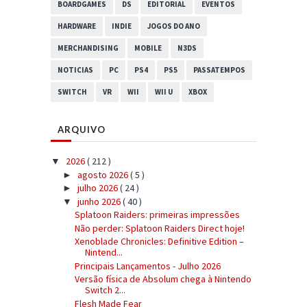
BOARDGAMES
DS
EDITORIAL
EVENTOS
HARDWARE
INDIE
JOGOS DO ANO
MERCHANDISING
MOBILE
N3DS
NOTICIAS
PC
PS4
PS5
PASSATEMPOS
SWITCH
VR
WII
WII U
XBOX
ARQUIVO
2026
( 212 )
▼
agosto 2026
( 5 )
►
julho 2026
( 24 )
►
junho 2026
( 40 )
▼
Splatoon Raiders: primeiras impressões
Não perder: Splatoon Raiders Direct hoje!
Xenoblade Chronicles: Definitive Edition –
Nintend...
Principais Lançamentos - Julho 2026
Versão física de Absolum chega à Nintendo
Switch 2...
Flesh Made Fear