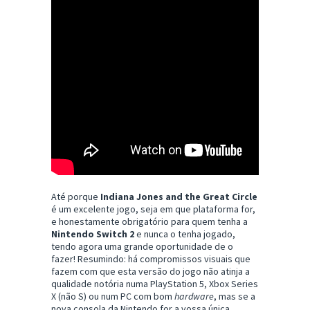
Até porque
Indiana Jones and the Great Circle
é um excelente jogo, seja em que plataforma for,
e honestamente obrigatório para quem tenha a
Nintendo Switch 2
e nunca o tenha jogado,
tendo agora uma grande oportunidade de o
fazer! Resumindo: há compromissos visuais que
fazem com que esta versão do jogo não atinja a
qualidade notória numa PlayStation 5, Xbox Series
X (não S) ou num PC com bom
hardware
, mas se a
nova consola da Nintendo for a vossa única