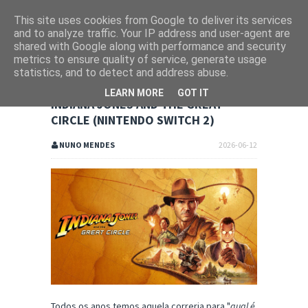
This site uses cookies from Google to deliver its services
and to analyze traffic. Your IP address and user-agent are
shared with Google along with performance and security
metrics to ensure quality of service, generate usage
statistics, and to detect and address abuse.
LEARN MORE
GOT IT
INDIANA JONES AND THE GREAT
CIRCLE (NINTENDO SWITCH 2)
NUNO MENDES
2026-06-12
Todos os anos temos aquela correria para "
qual é