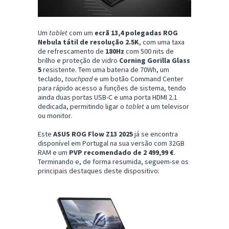
Um
tablet
com um
ecrã 13,4 polegadas ROG
Nebula tátil de resolução 2.5K
, com uma taxa
de refrescamento de
180Hz
com 500 nits de
brilho e proteção de vidro
Corning Gorilla Glass
5
resistente. Tem uma bateria de 70Wh, um
teclado,
touchpad
e um botão Command Center
para rápido acesso a funções de sistema, tendo
ainda duas portas USB-C e uma porta HDMI 2.1
dedicada, permitindo ligar o
tablet
a um televisor
ou monitor.
Este
ASUS ROG Flow Z13 2025
já se encontra
disponível em Portugal na sua versão com 32GB
RAM e um
PVP recomendado de 2 499,99 €
.
Terminando e, de forma resumida, seguem-se os
principais destaques deste dispositivo: