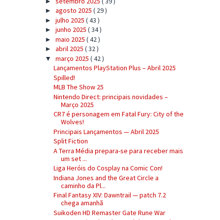
setembro 2025
( 39 )
►
agosto 2025
( 29 )
►
julho 2025
( 43 )
►
junho 2025
( 34 )
►
maio 2025
( 42 )
►
abril 2025
( 32 )
►
março 2025
( 42 )
▼
Lançamentos PlayStation Plus – Abril 2025
Spilled!
MLB The Show 25
Nintendo Direct: principais novidades –
Março 2025
CR7 é personagem em Fatal Fury: City of the
Wolves!
Principais Lançamentos — Abril 2025
Split Fiction
A Terra Média prepara-se para receber mais
um set ...
Liga Heróis do Cosplay na Comic Con!
Indiana Jones and the Great Circle a
caminho da Pl...
Final Fantasy XIV: Dawntrail — patch 7.2
chega amanhã
Suikoden HD Remaster Gate Rune War