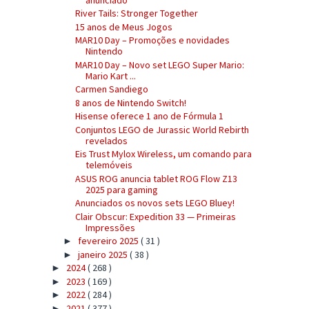
River Tails: Stronger Together
15 anos de Meus Jogos
MAR10 Day – Promoções e novidades
Nintendo
MAR10 Day – Novo set LEGO Super Mario:
Mario Kart ...
Carmen Sandiego
8 anos de Nintendo Switch!
Hisense oferece 1 ano de Fórmula 1
Conjuntos LEGO de Jurassic World Rebirth
revelados
Eis Trust Mylox Wireless, um comando para
telemóveis
ASUS ROG anuncia tablet ROG Flow Z13
2025 para gaming
Anunciados os novos sets LEGO Bluey!
Clair Obscur: Expedition 33 — Primeiras
Impressões
fevereiro 2025
( 31 )
►
janeiro 2025
( 38 )
►
2024
( 268 )
►
2023
( 169 )
►
2022
( 284 )
►
2021
( 377 )
►