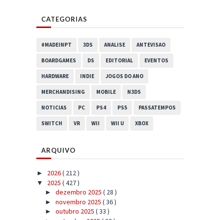
CATEGORIAS
#MADEINPT
3DS
ANALISE
ANTEVISAO
BOARDGAMES
DS
EDITORIAL
EVENTOS
HARDWARE
INDIE
JOGOS DO ANO
MERCHANDISING
MOBILE
N3DS
NOTICIAS
PC
PS4
PS5
PASSATEMPOS
SWITCH
VR
WII
WII U
XBOX
ARQUIVO
2026
( 212 )
►
2025
( 427 )
▼
dezembro 2025
( 28 )
►
novembro 2025
( 36 )
►
outubro 2025
( 33 )
►