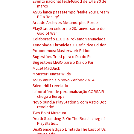
Evento nacional Tech4Good de 24 a 30 de
março
ASUS lança passatempo "Make Your Dream
PC a Reality"
Arcade Archives Metamorphic Force
PlayStation celebra o 20.º aniversário de
God of War
Colaboração LEGO e Pokémon anunciada!
Xenoblade Chronicles X: Definitive Edition
Potionomics: Masterwork Edition
Sugestões Trust para o Dia do Pai
Sugestões LEGO para o Dia do Pai
Mullet MadJack
Monster Hunter Wilds
ASUS anuncia o novo Zenbook A14
Silent Hill f revelado
Laboratório de personalização CORSAIR
chega à Europa
Novo bundle PlayStation 5 com Astro Bot
revelado!
Two Point Museum
Death Stranding 2: On The Beach chega à
PlayStatio...
DualSense Edição Limitada The Last of Us
anunciado