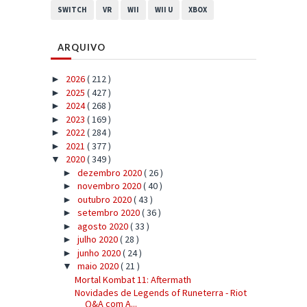
SWITCH
VR
WII
WII U
XBOX
ARQUIVO
2026
( 212 )
►
2025
( 427 )
►
2024
( 268 )
►
2023
( 169 )
►
2022
( 284 )
►
2021
( 377 )
►
2020
( 349 )
▼
dezembro 2020
( 26 )
►
novembro 2020
( 40 )
►
outubro 2020
( 43 )
►
setembro 2020
( 36 )
►
agosto 2020
( 33 )
►
julho 2020
( 28 )
►
junho 2020
( 24 )
►
maio 2020
( 21 )
▼
Mortal Kombat 11: Aftermath
Novidades de Legends of Runeterra - Riot
Q&A com A...