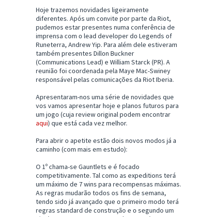
Hoje trazemos novidades ligeiramente
diferentes. Após um convite por parte da Riot,
pudemos estar presentes numa conferência de
imprensa com o lead developer do Legends of
Runeterra, Andrew Yip. Para além dele estiveram
também presentes Dillon Buckner
(Communications Lead) e William Starck (PR). A
reunião foi coordenada pela Maye Mac-Swiney
responsável pelas comunicações da Riot Iberia.
Apresentaram-nos uma série de novidades que
vos vamos apresentar hoje e planos futuros para
um jogo (cuja review original podem encontrar
aqui
) que está cada vez melhor.
Para abrir o apetite estão dois novos modos já a
caminho (com mais em estudo):
O 1º chama-se Gauntlets e é focado
competitivamente. Tal como as expeditions terá
um máximo de 7 wins para recompensas máximas.
As regras mudarão todos os fins de semana,
tendo sido já avançado que o primeiro modo terá
regras standard de construção e o segundo um