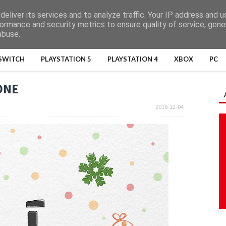
eliver its services and to analyze traffic. Your IP address and 
ormance and security metrics to ensure quality of service, gen
abuse.
SWITCH
PLAYSTATION 5
PLAYSTATION 4
XBOX
PC
ONE
2018-12-04