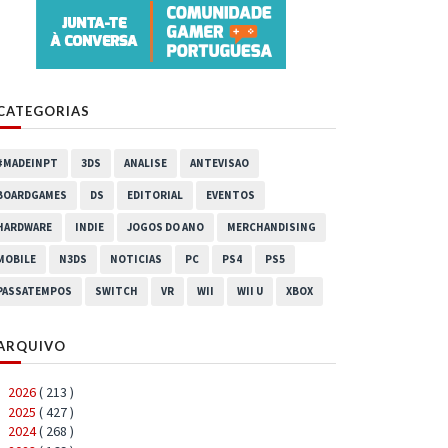
CATEGORIAS
#MADEINPT
3DS
ANALISE
ANTEVISAO
BOARDGAMES
DS
EDITORIAL
EVENTOS
HARDWARE
INDIE
JOGOS DO ANO
MERCHANDISING
MOBILE
N3DS
NOTICIAS
PC
PS4
PS5
PASSATEMPOS
SWITCH
VR
WII
WII U
XBOX
ARQUIVO
2026
( 213 )
►
2025
( 427 )
►
2024
( 268 )
►