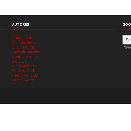
AUTORES
GOO
Bruno Santos
Daniela Alves
DICE Cultural
Pow
Gonçalo Martins
Henrique Adão
Ivo Silva
Nuno Mendes
Patrício Santos
Pedro Almeida
Telmo Couto