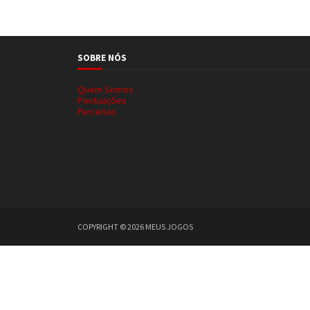
SOBRE NÓS
Quem Somos
Pontuações
Parcerias
COPYRIGHT ©
2026
MEUS JOGOS