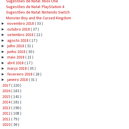
Sugestões de Natal: Xbox One
Sugestões de Natal: PlayStation 4
Sugestões de Natal: Nintendo Switch
Monster Boy and the Cursed Kingdom
novembro 2018
( 33 )
►
outubro 2018
( 37 )
►
setembro 2018
( 22 )
►
agosto 2018
( 17 )
►
julho 2018
( 31 )
►
junho 2018
( 30 )
►
maio 2018
( 21 )
►
abril 2018
( 17 )
►
março 2018
( 35 )
►
fevereiro 2018
( 28 )
►
janeiro 2018
( 31 )
►
2017
( 220 )
►
2016
( 183 )
►
2015
( 141 )
►
2014
( 181 )
►
2013
( 190 )
►
2012
( 108 )
►
2011
( 79 )
►
2010
( 36 )
►