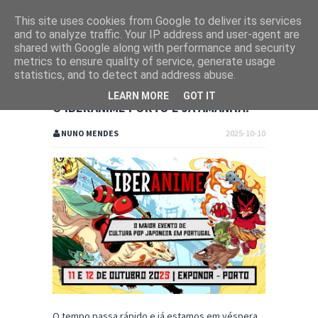
This site uses cookies from Google to deliver its services
and to analyze traffic. Your IP address and user-agent are
shared with Google along with performance and security
metrics to ensure quality of service, generate usage
statistics, and to detect and address abuse.
LEARN MORE
GOT IT
O IBERANIME PORTO É JÁ AMANHÃ!
NUNO MENDES
2025-10-10
O tempo passa rápido e já estamos em véspera