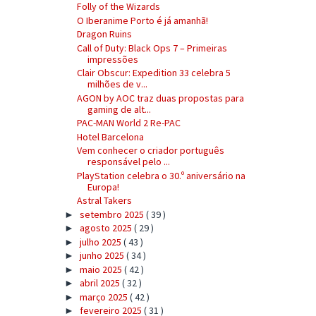
Folly of the Wizards
O Iberanime Porto é já amanhã!
Dragon Ruins
Call of Duty: Black Ops 7 – Primeiras
impressões
Clair Obscur: Expedition 33 celebra 5
milhões de v...
AGON by AOC traz duas propostas para
gaming de alt...
PAC-MAN World 2 Re-PAC
Hotel Barcelona
Vem conhecer o criador português
responsável pelo ...
PlayStation celebra o 30.º aniversário na
Europa!
Astral Takers
setembro 2025
( 39 )
►
agosto 2025
( 29 )
►
julho 2025
( 43 )
►
junho 2025
( 34 )
►
maio 2025
( 42 )
►
abril 2025
( 32 )
►
março 2025
( 42 )
►
fevereiro 2025
( 31 )
►