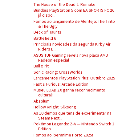
The House of the Dead 2: Remake
Bundles PlayStation 5 com EA SPORTS FC 26
já dispo...
Fomos ao lançamento de Alentejo: The Tinto
& The Ugly
Deck of Haunts
Battlefield 6
Principais novidades da segunda Kirby Air
Riders D...
ASUS TUF Gaming revela nova placa AMD
Radeon especial
Ball x Pit
Sonic Racing: CrossWorlds
Lançamentos PlayStation Plus: Outubro 2025
Fast & Furious: Arcade Edition
Museu LOAD ZX ganha reconhecimento
cultural!
Absolum
Hollow Knight: Silksong
As 10 demos que tens de experimentar na
Steam Next...
Pokémon Legends: Z-A — Nintendo Switch 2
Edition
Fomos ao Iberanime Porto 2025!