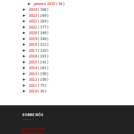
janeiro 2025
( 38 )
►
2024
( 268 )
►
2023
( 169 )
►
2022
( 284 )
►
2021
( 377 )
►
2020
( 349 )
►
2019
( 349 )
►
2018
( 322 )
►
2017
( 220 )
►
2016
( 183 )
►
2015
( 141 )
►
2014
( 181 )
►
2013
( 190 )
►
2012
( 108 )
►
2011
( 79 )
►
2010
( 36 )
►
SOBRE NÓS
Quem Somos
Pontuações