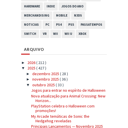
HARDWARE
INDIE
JOGOS DO ANO
MERCHANDISING
MOBILE
N3DS
NOTICIAS
PC
PS4
PS5
PASSATEMPOS
SWITCH
VR
WII
WII U
XBOX
ARQUIVO
2026
( 212 )
►
2025
( 427 )
▼
dezembro 2025
( 28 )
►
novembro 2025
( 36 )
►
outubro 2025
( 33 )
▼
Jogos para entrar no espírito de Halloween
Nova atualização para Animal Crossing: New
Horizon...
PlayStation celebra o Halloween com
promoções!
My Arcade temáticas de Sonic the
Hedgehog reveladas
Principais Lançamentos — Novembro 2025