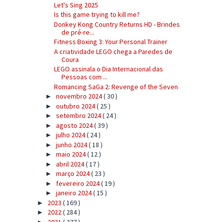
Let's Sing 2025
Is this game trying to kill me?
Donkey Kong Country Returns HD - Brindes
de pré-re...
Fitness Boxing 3: Your Personal Trainer
A criatividade LEGO chega a Paredes de
Coura
LEGO assinala o Dia Internacional das
Pessoas com ...
Romancing SaGa 2: Revenge of the Seven
novembro 2024
( 30 )
►
outubro 2024
( 25 )
►
setembro 2024
( 24 )
►
agosto 2024
( 39 )
►
julho 2024
( 24 )
►
junho 2024
( 18 )
►
maio 2024
( 12 )
►
abril 2024
( 17 )
►
março 2024
( 23 )
►
fevereiro 2024
( 19 )
►
janeiro 2024
( 15 )
►
2023
( 169 )
►
2022
( 284 )
►
2021
( 377 )
►