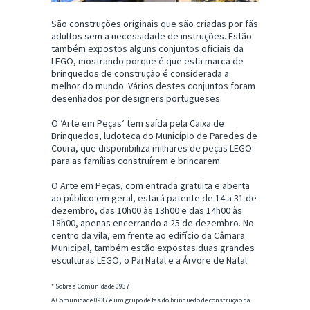
São construções originais que são criadas por fãs
adultos sem a necessidade de instruções. Estão
também expostos alguns conjuntos oficiais da
LEGO, mostrando porque é que esta marca de
brinquedos de construção é considerada a
melhor do mundo. Vários destes conjuntos foram
desenhados por designers portugueses.
O ‘Arte em Peças’ tem saída pela Caixa de
Brinquedos, ludoteca do Município de Paredes de
Coura, que disponibiliza milhares de peças LEGO
para as famílias construírem e brincarem.
O Arte em Peças, com entrada gratuita e aberta
ao público em geral, estará patente de 14 a 31 de
dezembro, das 10h00 às 13h00 e das 14h00 às
18h00, apenas encerrando a 25 de dezembro. No
centro da vila, em frente ao edifício da Câmara
Municipal, também estão expostas duas grandes
esculturas LEGO, o Pai Natal e a Árvore de Natal.
* Sobre a Comunidade 0937
A Comunidade 0937 é um grupo de fãs do brinquedo de construção da