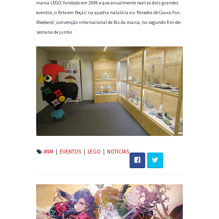
marca LEGO, fundado em 2006 e que anualmente realiza dois grandes
eventos, o ‘Arte em Peças’ na quadra natalícia e o ‘Paredes de Coura Fan
Weekend’, convenção internacional de fãs da marca, no segundo fim-de-
semana de junho.
#NM
|
EVENTOS
|
LEGO
|
NOTICIAS