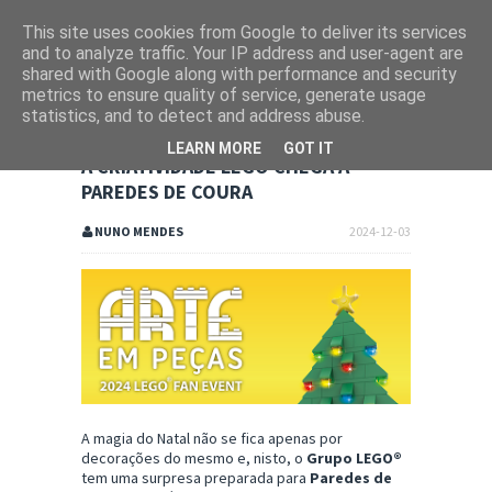
This site uses cookies from Google to deliver its services
and to analyze traffic. Your IP address and user-agent are
shared with Google along with performance and security
metrics to ensure quality of service, generate usage
statistics, and to detect and address abuse.
LEARN MORE
GOT IT
A CRIATIVIDADE LEGO CHEGA A
PAREDES DE COURA
NUNO MENDES
2024-12-03
A magia do Natal não se fica apenas por
decorações do mesmo e, nisto, o
Grupo LEGO®
tem uma surpresa preparada para
Paredes de