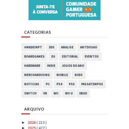
CATEGORIAS
#MADEINPT
3DS
ANALISE
ANTEVISAO
BOARDGAMES
DS
EDITORIAL
EVENTOS
HARDWARE
INDIE
JOGOS DO ANO
MERCHANDISING
MOBILE
N3DS
NOTICIAS
PC
PS4
PS5
PASSATEMPOS
SWITCH
VR
WII
WII U
XBOX
ARQUIVO
2026
( 213 )
►
2025
( 427 )
►