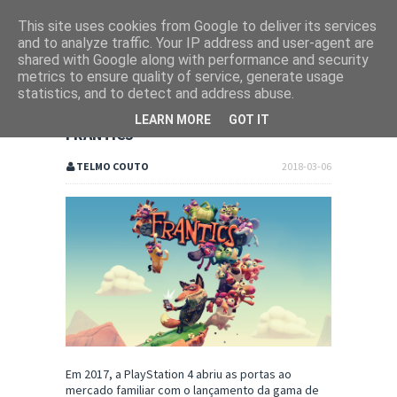
This site uses cookies from Google to deliver its services
and to analyze traffic. Your IP address and user-agent are
shared with Google along with performance and security
metrics to ensure quality of service, generate usage
statistics, and to detect and address abuse.
LEARN MORE
GOT IT
FRANTICS
TELMO COUTO
2018-03-06
Em 2017, a PlayStation 4 abriu as portas ao
mercado familiar com o lançamento da gama de