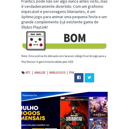
Frantics pode não ser algo nunca antes visto, mas
é verdadeiramente divertido. Com um grafismo
impecável e personagens hilariantes, é um
óptimo jogo para animar uma pequena festa e um
grande complemento à já existente gama de
títulos PlayLink!
Nota: Esta análise foi efetuada com base em código final do jogo para a
PlayStation 4, gentilmente cedido pela SIEE:
#TC
|
ANALISE
|
MINIJOGOS
|
PS4