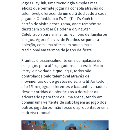
jogos PlayLink, uma tecnologia simples mas
eficaz que permite jogar na consola através do
telemóvel, oferecendo um ecrã dedicado a cada
jogador. O fantástico És Tu! (That's You!) foi o
cartão de visita desta gama, onde também se
destacam o Saber É Poder e o SingStar
Celebration para animar as reuniões de família ou
amigos. Agora é a vez de Frantics se juntar à
coleção, com uma oferta um pouco mais
tradicional em termos de jogos de festa.
Frantics é essencialmente uma compilação de
minijogos para até 4 jogadores, ao estilo Mario
Party. A novidade é que, aqui, todos são
controlados pelo telemóvel através de
movimentos ou de gestos no ecrã tátil. Ao todo
são 15 minijogos diferentes e bastante variados,
desde corridas de obstáculos a derrubar os
adversários para fora de uma arena, tendo em
comum uma vertente de sabotagem ao jogo dos
outros jogadores - não fosse o apresentador uma
matreira raposa!