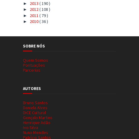
2013
( 190 )
►
2012
( 108 )
►
2011
( 79 )
►
2010
( 36 )
►
SOBRE NÓS
Quem Somos
Pontuações
Parcerias
AUTORES
Bruno Santos
Daniela Alves
DICE Cultural
Gonçalo Martins
Henrique Adão
Ivo Silva
Nuno Mendes
Patrício Santos