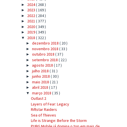
2024
( 268 )
►
2023
( 169 )
►
2022
( 284 )
►
2021
( 377 )
►
2020
( 349 )
►
2019
( 349 )
►
2018
( 322 )
▼
dezembro 2018
( 20 )
►
novembro 2018
( 33 )
►
outubro 2018
( 37 )
►
setembro 2018
( 22 )
►
agosto 2018
( 17 )
►
julho 2018
( 31 )
►
junho 2018
( 30 )
►
maio 2018
( 21 )
►
abril 2018
( 17 )
►
março 2018
( 35 )
▼
Outlast 2
Layers of Fear: Legacy
Riftstar Raiders
Sea of Thieves
Life is Strange: Before the Storm
PUBG Mobile já domina o top em mais de