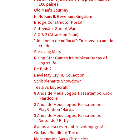
100 países
Old Man's Journey
Ni No Kuni II: Revenant Kingdom
Bridge Constructor Portal
Antevisão: God of War
A.O.T. 2 (Attack on Titan)
"Um sonho de infância": Entrevista a um dos
criado...
Surviving Mars
Rising Star Games irá publicar Decay of
Logos, fei...
De Blob 2
Devil May Cry HD Collection
Scribblenauts Showdown
Tesla vs Lovecraft
8 Anos de Meus Jogos: Passatempo Xbox
"Hardcore"
8 Anos de Meus Jogos: Passatempo
PlayStation "Hard...
8 Anos de Meus Jogos: Passatempo
Nintendo / Kirby
8 anos a escrever sobre videojogos!
Outlast: Bundle of Terror
Mercenaries Saga Chronicles