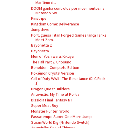
Marítimo d...
DOOM ganha controlos por movimentos na
Nintendo Sw...
Pinstripe
Kingdom Come: Deliverance
Jumpdrive
Portuguesa Titan Forged Games lança Tanks
Meet Zom...
Bayonetta 2
Bayonetta
Men of Yoshiwara: Kikuya
The Fall Part 2: Unbound
Beholder - Complete Edition
Pokémon Crystal Version
Call of Duty WWII - The Resistance (DLC Pack
1)
Dragon Quest Builders
Antevisão: My Time at Portia
Dissidia Final Fantasy NT
Super Meat Boy
Monster Hunter: World
Passatempo Super One More Jump
SteamWorld Dig (Nintendo Switch)
Antevisão: Sea of Thieves