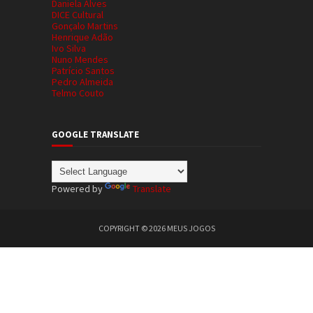
Daniela Alves
DICE Cultural
Gonçalo Martins
Henrique Adão
Ivo Silva
Nuno Mendes
Patrício Santos
Pedro Almeida
Telmo Couto
GOOGLE TRANSLATE
Powered by
Translate
COPYRIGHT ©
2026
MEUS JOGOS