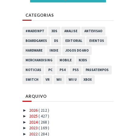
CATEGORIAS
#MADEINPT
3DS
ANALISE
ANTEVISAO
BOARDGAMES
DS
EDITORIAL
EVENTOS
HARDWARE
INDIE
JOGOS DO ANO
MERCHANDISING
MOBILE
N3DS
NOTICIAS
PC
PS4
PS5
PASSATEMPOS
SWITCH
VR
WII
WII U
XBOX
ARQUIVO
2026
( 212 )
►
2025
( 427 )
►
2024
( 268 )
►
2023
( 169 )
►
2022
( 284 )
►