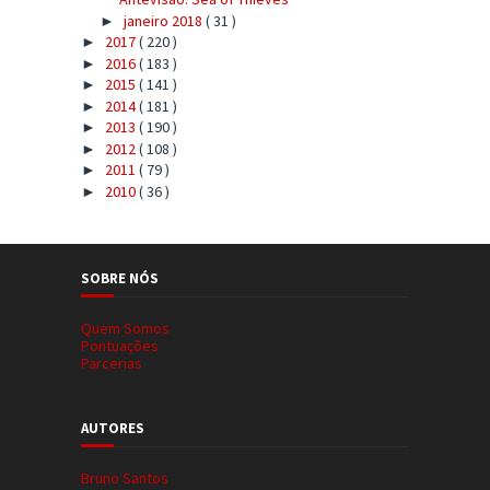
janeiro 2018
( 31 )
►
2017
( 220 )
►
2016
( 183 )
►
2015
( 141 )
►
2014
( 181 )
►
2013
( 190 )
►
2012
( 108 )
►
2011
( 79 )
►
2010
( 36 )
►
SOBRE NÓS
Quem Somos
Pontuações
Parcerias
AUTORES
Bruno Santos