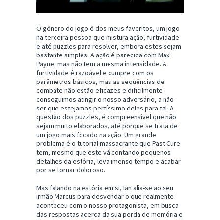
O género do jogo é dos meus favoritos, um jogo
na terceira pessoa que mistura ação, furtividade
e até puzzles para resolver, embora estes sejam
bastante simples. A ação é parecida com Max
Payne, mas não tem a mesma intensidade. A
furtividade é razoável e cumpre com os
parâmetros básicos, mas as sequências de
combate não estão eficazes e dificilmente
conseguimos atingir o nosso adversário, a não
ser que estejamos pertíssimo deles para tal. A
questão dos puzzles, é compreensível que não
sejam muito elaborados, até porque se trata de
um jogo mais focado na ação. Um grande
problema é o tutorial massacrante que Past Cure
tem, mesmo que este vá contando pequenos
detalhes da estória, leva imenso tempo e acabar
por se tornar doloroso.
Mas falando na estória em si, Ian alia-se ao seu
irmão Marcus para desvendar o que realmente
aconteceu com o nosso protagonista, em busca
das respostas acerca da sua perda de memória e