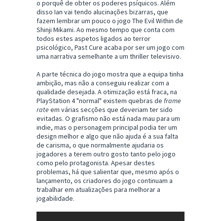
o porquê de obter os poderes psíquicos. Além
disso Ian vai tendo alucinações bizarras, que
fazem lembrar um pouco o jogo The Evil Within de
Shinji Mikami. Ao mesmo tempo que conta com
todos estes aspetos ligados ao terror
psicológico, Past Cure acaba por ser um jogo com
uma narrativa semelhante a um thriller televisivo.
A parte técnica do jogo mostra que a equipa tinha
ambição, mas não a conseguiu realizar com a
qualidade desejada. A otimização está fraca, na
PlayStation 4 "normal" existem quebras de
frame
rate
em várias secções que deveriam ter sido
evitadas. O grafismo não está nada mau para um
indie, mas o personagem principal podia ter um
design melhor e algo que não ajuda é a sua falta
de carisma, o que normalmente ajudaria os
jogadores a terem outro gosto tanto pelo jogo
como pelo protagonista. Apesar destes
problemas, há que salientar que, mesmo após o
lançamento, os criadores do jogo continuam a
trabalhar em atualizações para melhorar a
jogabilidade.