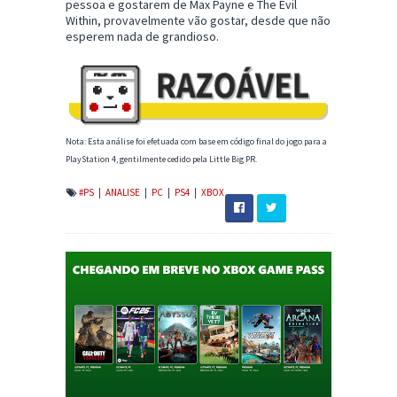
pessoa e gostarem de Max Payne e The Evil
Within, provavelmente vão gostar, desde que não
esperem nada de grandioso.
Nota: Esta análise foi efetuada com base em código final do jogo para a
PlayStation 4, gentilmente cedido pela Little Big PR.
#PS
|
ANALISE
|
PC
|
PS4
|
XBOX