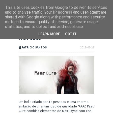
This site uses cookies from Google to deliver its services
and to analyze traffic. Your IP address and user-agent are
shared with Google along with performance and security
metrics to ensure quality of service, generate usage
statistics, and to detect and address abuse.
LEARN MORE
GOT IT
PAST CURE
PATRÍCIO SANTOS
2018-02-27
Um indie criado por 12 pessoas e uma enorme
ambição de criar um jogo de qualidade "AAA", Past
Cure combina elementos de Max Payne com The