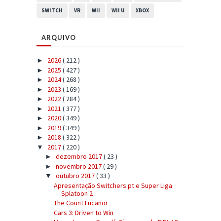
SWITCH
VR
WII
WII U
XBOX
ARQUIVO
2026
( 212 )
►
2025
( 427 )
►
2024
( 268 )
►
2023
( 169 )
►
2022
( 284 )
►
2021
( 377 )
►
2020
( 349 )
►
2019
( 349 )
►
2018
( 322 )
►
2017
( 220 )
▼
dezembro 2017
( 23 )
►
novembro 2017
( 29 )
►
outubro 2017
( 33 )
▼
Apresentação Switchers.pt e Super Liga
Splatoon 2
The Count Lucanor
Cars 3: Driven to Win