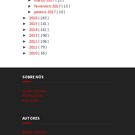
março 2017
( 23 )
►
fevereiro 2017
( 13 )
►
janeiro 2017
( 10 )
►
2016
( 183 )
►
2015
( 141 )
►
2014
( 181 )
►
2013
( 190 )
►
2012
( 108 )
►
2011
( 79 )
►
2010
( 36 )
►
SOBRE NÓS
Quem Somos
Pontuações
Parcerias
AUTORES
Bruno Santos