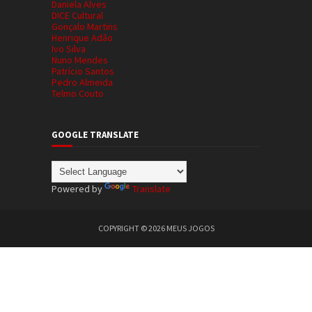
Daniela Alves
DICE Cultural
Gonçalo Martins
Henrique Adão
Ivo Silva
Nuno Mendes
Patrício Santos
Pedro Almeida
Telmo Couto
GOOGLE TRANSLATE
Powered by
Translate
COPYRIGHT ©
2026
MEUS JOGOS