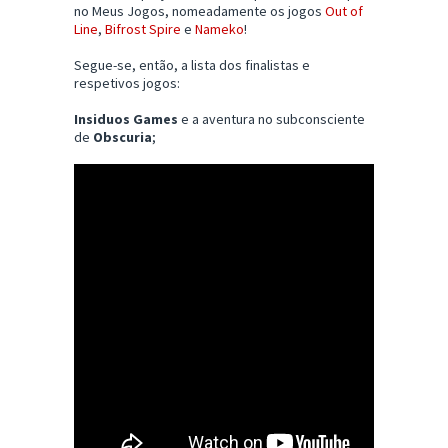
no Meus Jogos, nomeadamente os jogos
Out of
Line
,
Bifrost Spire
e
Nameko
!
Segue-se, então, a lista dos finalistas e
respetivos jogos:
Insiduos Games
e a aventura no subconsciente
de
Obscuria
;