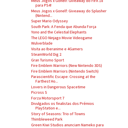
Meus Jogos x Gonelf: Giveaway do FIFA 18
para PS4!
Meus Jogos x Gonelf: Giveaway do Splasher
(Nintend...
Super Mario Odyssey
South Park: A Fenda que Abunda Força
Yono and the Celestial Elephants
The LEGO Ninjago Movie Videogame
Wulverblade
Visita ao Iberanime e 4Gamers
SteamWorld Dig 2
Gran Turismo Sport
Fire Emblem Warriors (New Nintendo 3DS)
Fire Emblem Warriors (Nintendo Switch)
Parascientific Escape: Crossing at the
Farthest Ho...
Lovers in Dangerous Spacetime
Picross S
Forza Motorsport 7
Divulgados os finalistas dos Prémios
PlayStation e...
Story of Seasons: Trio of Towns
Thimbleweed Park
Green Kiwi Studios anunciam Nameko para