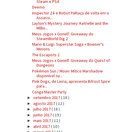
Steam e PS4
Deemo
Inspector Zé e Robot Palhaço de volta em o
Assassi...
Layton's Mystery Journey: Katrielle and the
Millio...
Meus Jogos x Gonelf: Giveaway do
SteamWorld Dig 2
Mario & Luigi: Superstar Saga + Bowser's
Minions
The Escapists 2
Meus Jogos x Gonelf: Giveaway do Quest of
Dungeons
Pokémon Sun / Moon: Mítico Marshadow
disponível na...
Pink Dogs, de Leiria, apresenta Bifrost Spire
para...
Conga Master Party
setembro 2017
( 18 )
►
agosto 2017
( 12 )
►
julho 2017
( 18 )
►
junho 2017
( 19 )
►
maio 2017
( 12 )
►
abril 2017
( 10 )
►