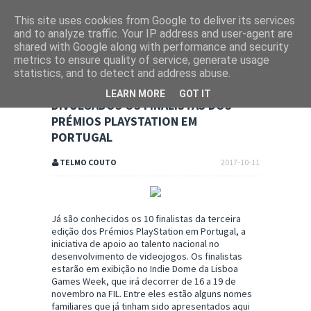
This site uses cookies from Google to deliver its services
and to analyze traffic. Your IP address and user-agent are
shared with Google along with performance and security
metrics to ensure quality of service, generate usage
statistics, and to detect and address abuse.
LEARN MORE
GOT IT
DIVULGADOS OS FINALISTAS DOS
PRÉMIOS PLAYSTATION EM
PORTUGAL
TELMO COUTO
2017-10-11
Já são conhecidos os 10 finalistas da terceira
edição dos Prémios PlayStation em Portugal, a
iniciativa de apoio ao talento nacional no
desenvolvimento de videojogos. Os finalistas
estarão em exibição no Indie Dome da Lisboa
Games Week, que irá decorrer de 16 a 19 de
novembro na FIL. Entre eles estão alguns nomes
familiares que já tinham sido apresentados aqui