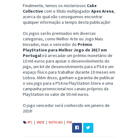
Finalmente, temos os misteriosos
Cake
Collective
com o título multijogador
Apex Arena
,
acerca do qual não conseguimos encontrar
qualquer informação a tempo desta publicação!
Os jogos serão premiados em diversas
categorias, como Melhor Arte ou Jogo Mais
Inovador, mas o vencedor do
Prémio
PlayStation para Melhor Jogo de 2017 em
Portugal
irá arrecadar um prémio monetário de
10 mil euros para apoiar o desenvolvimento do
jogo, um kit de desenvolvimento para a PS4 e um
espaço físico para trabalhar durante 10 meses em
Lisboa. Além disso, ganham a garantia de publicar
o seu jogo para a PS4 na PlayStation Store e uma
campanha promocional nos canais próprios da
PlayStation no valor de 50 mil euros.
O jogo vencedor será conhecido em janeiro de
2018!
#TC
|
INDIE
|
NOTICIAS
|
PS4