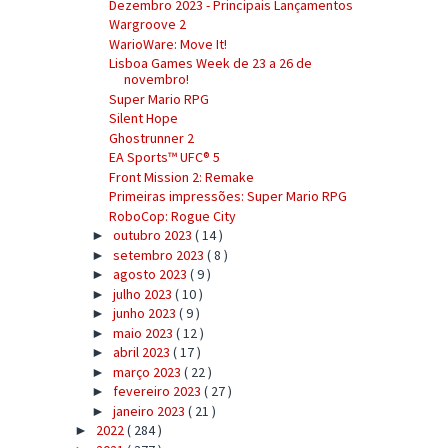
Dezembro 2023 - Principais Lançamentos
Wargroove 2
WarioWare: Move It!
Lisboa Games Week de 23 a 26 de
novembro!
Super Mario RPG
Silent Hope
Ghostrunner 2
EA Sports™ UFC® 5
Front Mission 2: Remake
Primeiras impressões: Super Mario RPG
RoboCop: Rogue City
outubro 2023
( 14 )
►
setembro 2023
( 8 )
►
agosto 2023
( 9 )
►
julho 2023
( 10 )
►
junho 2023
( 9 )
►
maio 2023
( 12 )
►
abril 2023
( 17 )
►
março 2023
( 22 )
►
fevereiro 2023
( 27 )
►
janeiro 2023
( 21 )
►
2022
( 284 )
►