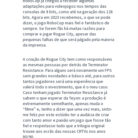
RoboCop já chegou a receber algumas
adaptações para videojogos nos tempos das
consolas de 8 bits, como até na geração dos 128
bits. Agora em 2023 recebemos, o que se pode
dizer, o jogo RoboCop mais fiel e fantástico de
sempre. Se forem fãs há muitas razões para
comprar e jogar Rogue City, apesar das
pequenas falhas de que será julgado pela maioria
da imprensa.
A criação de Rogue City tem como responsáveis
as mesmas pessoas por detrás de Terminator
Resistance. Para alguns será novamente um FPS
sem grandes novidades e básico até, para outros
tantos jogadores será uma experiência que
valerá todo o investimento, que é o meu caso.
Caso tenham jogado Terminator Resistance já
sabem o que esperar da Teyon: a produção é
extremamente semelhante, apenas muda o
“filme” e, tenho a dizer que uma vez mais, sinto-
me feliz por este estúdio ter a audácia de criar
com tanto amor e paixão um jogo que fosse tão
fiel e respeitasse tudo que a trilogia original
trouxe aos ecrãs das nossas CRTVs nos anos
80/90.