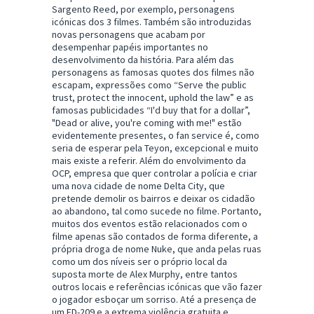
Sargento Reed, por exemplo, personagens
icónicas dos 3 filmes. Também são introduzidas
novas personagens que acabam por
desempenhar papéis importantes no
desenvolvimento da história. Para além das
personagens as famosas quotes dos filmes não
escapam, expressões como “Serve the public
trust, protect the innocent, uphold the law” e as
famosas publicidades “I'd buy that for a dollar”,
"Dead or alive, you're coming with me!" estão
evidentemente presentes, o fan service é, como
seria de esperar pela Teyon, excepcional e muito
mais existe a referir. Além do envolvimento da
OCP, empresa que quer controlar a polícia e criar
uma nova cidade de nome Delta City, que
pretende demolir os bairros e deixar os cidadão
ao abandono, tal como sucede no filme. Portanto,
muitos dos eventos estão relacionados com o
filme apenas são contados de forma diferente, a
própria droga de nome Nuke, que anda pelas ruas
como um dos níveis ser o próprio local da
suposta morte de Alex Murphy, entre tantos
outros locais e referências icónicas que vão fazer
o jogador esboçar um sorriso. Até a presença de
um ED-209 e a extrema violência gratuita e