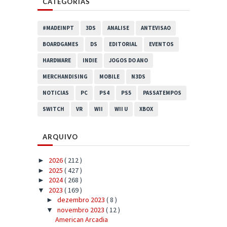
CATEGORIAS
#MADEINPT
3DS
ANALISE
ANTEVISAO
BOARDGAMES
DS
EDITORIAL
EVENTOS
HARDWARE
INDIE
JOGOS DO ANO
MERCHANDISING
MOBILE
N3DS
NOTICIAS
PC
PS4
PS5
PASSATEMPOS
SWITCH
VR
WII
WII U
XBOX
ARQUIVO
2026
( 212 )
►
2025
( 427 )
►
2024
( 268 )
►
2023
( 169 )
▼
dezembro 2023
( 8 )
►
novembro 2023
( 12 )
▼
American Arcadia