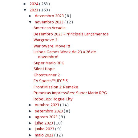
2024
( 268 )
►
2023
( 169 )
▼
dezembro 2023
( 8 )
►
novembro 2023
( 12 )
▼
American Arcadia
Dezembro 2023 - Principais Lançamentos
Wargroove 2
WarioWare: Move It!
Lisboa Games Week de 23 a 26 de
novembro!
Super Mario RPG
Silent Hope
Ghostrunner 2
EA Sports™ UFC® 5
Front Mission 2: Remake
Primeiras impressões: Super Mario RPG
RoboCop: Rogue City
outubro 2023
( 14 )
►
setembro 2023
( 8 )
►
agosto 2023
( 9 )
►
julho 2023
( 10 )
►
junho 2023
( 9 )
►
maio 2023
( 12 )
►