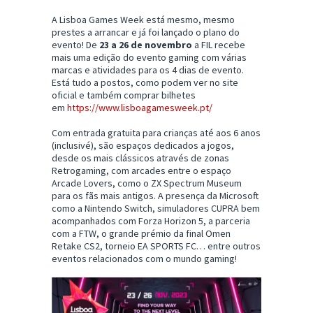
A Lisboa Games Week está mesmo, mesmo
prestes a arrancar e já foi lançado o plano do
evento! De
23 a 26 de novembro
a FIL recebe
mais uma edição do evento gaming com várias
marcas e atividades para os 4 dias de evento.
Está tudo a postos, como podem ver no site
oficial e também comprar bilhetes
em
https://www.lisboagamesweek.pt/
Com entrada gratuita para crianças até aos 6 anos
(inclusivé), são espaços dedicados a jogos,
desde os mais clássicos através de zonas
Retrogaming, com arcades entre o espaço
Arcade Lovers, como o ZX Spectrum Museum
para os fãs mais antigos. A presença da Microsoft
como a Nintendo Switch, simuladores CUPRA bem
acompanhados com Forza Horizon 5, a parceria
com a FTW, o grande prémio da final Omen
Retake CS2, torneio EA SPORTS FC… entre outros
eventos relacionados com o mundo gaming!