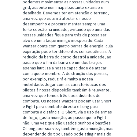
podemos movimentar as nossas unidades num
grid, assente num mapa bastante extenso e
detalhado. Devemos ter em atenção o terreno,
uma vez que este irá afectar o nosso
desempenho e procurar manter sempre uma
forte coesão na unidade, evitando que uma das
nossas unidades fique para trás de possa ser
alvo de um ataque inimigo inesperado. Cada
Wanzer conta com quatro barras de energia, cuja
expiração pode ter diferentes consequências. A
redução da barra do corpo destrói a unidade, ao
passo que o fim da barra de um dos braços
apenas inutiliza a nossa capacidade de atacar
com aquele membro. A destruição das pernas,
por exemplo, reduzirá e muito a nossa
mobilidade. Jogar com as características dos
pilotos à nossa disposição também é relevante,
uma vez que temos três tipos distintos de
combate. Os nossos Wanzers podem usar Short
e Fight para combate directo e Long para
combate à distância. O Short, via o uso de armas
de fogo, gasta munição, ao passo que o Fight
não, uma vez que são usados punhos e bastões.
O Long, por sua vez, também gasta munição, mas
dependendo do tipo usado pode atingir mais do