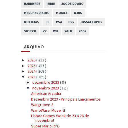
HARDWARE
INDIE
JOGOS DO ANO
MERCHANDISING
MOBILE
N3DS
NOTICIAS
PC
PS4
PS5
PASSATEMPOS
SWITCH
VR
WII
WII U
XBOX
ARQUIVO
2026
( 213 )
►
2025
( 427 )
►
2024
( 268 )
►
2023
( 169 )
▼
dezembro 2023
( 8 )
►
novembro 2023
( 12 )
▼
American Arcadia
Dezembro 2023 - Principais Lançamentos
Wargroove 2
WarioWare: Move It!
Lisboa Games Week de 23 a 26 de
novembro!
Super Mario RPG