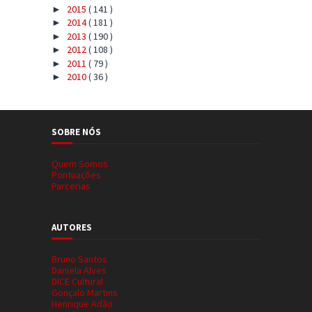
2015
( 141 )
►
2014
( 181 )
►
2013
( 190 )
►
2012
( 108 )
►
2011
( 79 )
►
2010
( 36 )
►
SOBRE NÓS
Quem Somos
Pontuações
Parcerias
AUTORES
Bruno Santos
Daniela Alves
DICE Cultural
Gonçalo Martins
Henrique Adão