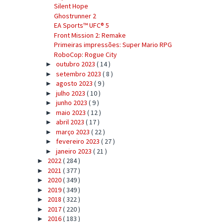
Silent Hope
Ghostrunner 2
EA Sports™ UFC® 5
Front Mission 2: Remake
Primeiras impressões: Super Mario RPG
RoboCop: Rogue City
outubro 2023
( 14 )
►
setembro 2023
( 8 )
►
agosto 2023
( 9 )
►
julho 2023
( 10 )
►
junho 2023
( 9 )
►
maio 2023
( 12 )
►
abril 2023
( 17 )
►
março 2023
( 22 )
►
fevereiro 2023
( 27 )
►
janeiro 2023
( 21 )
►
2022
( 284 )
►
2021
( 377 )
►
2020
( 349 )
►
2019
( 349 )
►
2018
( 322 )
►
2017
( 220 )
►
2016
( 183 )
►