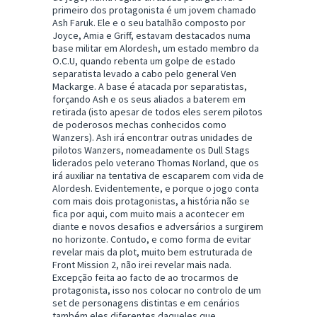
primeiro dos protagonista é um jovem chamado
Ash Faruk. Ele e o seu batalhão composto por
Joyce, Amia e Griff, estavam destacados numa
base militar em Alordesh, um estado membro da
O.C.U, quando rebenta um golpe de estado
separatista levado a cabo pelo general Ven
Mackarge. A base é atacada por separatistas,
forçando Ash e os seus aliados a baterem em
retirada (isto apesar de todos eles serem pilotos
de poderosos mechas conhecidos como
Wanzers). Ash irá encontrar outras unidades de
pilotos Wanzers, nomeadamente os Dull Stags
liderados pelo veterano Thomas Norland, que os
irá auxiliar na tentativa de escaparem com vida de
Alordesh. Evidentemente, e porque o jogo conta
com mais dois protagonistas, a história não se
fica por aqui, com muito mais a acontecer em
diante e novos desafios e adversários a surgirem
no horizonte. Contudo, e como forma de evitar
revelar mais da plot, muito bem estruturada de
Front Mission 2, não irei revelar mais nada.
Excepção feita ao facto de ao trocarmos de
protagonista, isso nos colocar no controlo de um
set de personagens distintas e em cenários
também eles diferentes daqueles que