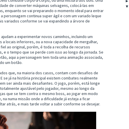
 pelo combate corpo-a-corpo, ou uma mistura dos dois. Uma
idade de converter máquinas selvagens, colocá-las em
as, enquanto se vai preparando o momento ideal para entrar
 a personagem continua super ágil e com um variado leque
s variados conforme se vai expandindo a árvore de
e ajudam a experimentar novos caminhos, incluindo um
os a locais inferiores, ou a nova capacidade de mergulhar,
fiel ao original, porém, é toda a recolha de recursos
s, e o tempo que se perde com isso ao longo da jornada. Se
otão, aqui a personagem tem toda uma animação associada,
do um botão.
dos que, na maioria dos casos, contam com desafios de
 se já na história principal existem combates realmente
m ser ainda mais desafiantes. O jogo, porém, está longe
e totalmente ajustável pelo jogador, mesmo ao longo da
enças que se tem contra o mesmo boss, ao jogar em modo
ue, na numa missão onde a dificuldade já esteja a ficar
ltar atrás, e mais tarde voltar a subir conforme se desejar.