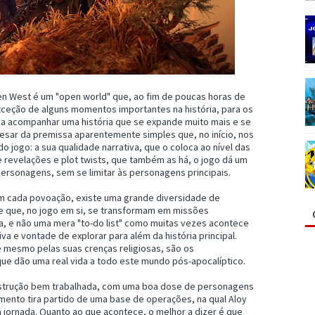
en West é um "open world" que, ao fim de poucas horas de
xceção de alguns momentos importantes na história, para os
, a acompanhar uma história que se expande muito mais e se
esar da premissa aparentemente simples que, no início, nos
 jogo: a sua qualidade narrativa, que o coloca ao nível das
e revelações e plot twists, que também as há, o jogo dá um
ersonagens, sem se limitar às personagens principais.
em cada povoação, existe uma grande diversidade de
 e que, no jogo em si, se transformam em missões
ia, e não uma mera "to-do list" como muitas vezes acontece
a e vontade de explorar para além da história principal.
é mesmo pelas suas crenças religiosas, são os
ue dão uma real vida a todo este mundo pós-apocalíptico.
onstrução bem trabalhada, com uma boa dose de personagens
imento tira partido de uma base de operações, na qual Aloy
a jornada. Quanto ao que acontece, o melhor a dizer é que