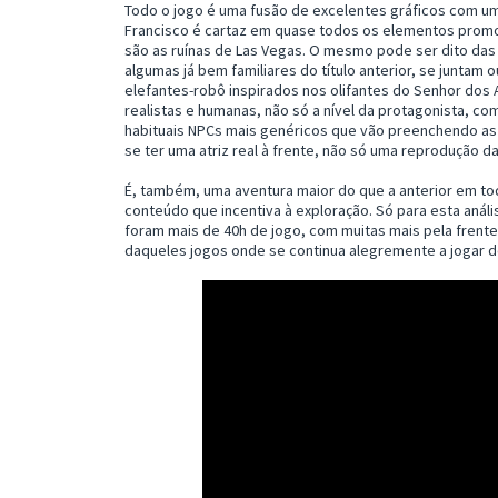
Todo o jogo é uma fusão de excelentes gráficos com uma 
Francisco é cartaz em quase todos os elementos promo
são as ruínas de Las Vegas. O mesmo pode ser dito das
algumas já bem familiares do título anterior, se juntam
elefantes-robô inspirados nos olifantes do Senhor dos
realistas e humanas, não só a nível da protagonista, c
habituais NPCs mais genéricos que vão preenchendo as
se ter uma atriz real à frente, não só uma reprodução d
É, também, uma aventura maior do que a anterior em toda
conteúdo que incentiva à exploração. Só para esta análi
foram mais de 40h de jogo, com muitas mais pela frent
daqueles jogos onde se continua alegremente a jogar de