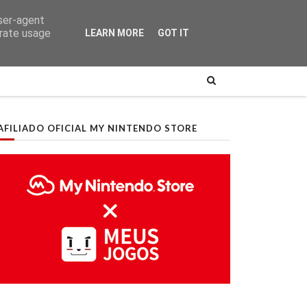
user-agent
erate usage
LEARN MORE
GOT IT
AFILIADO OFICIAL MY NINTENDO STORE