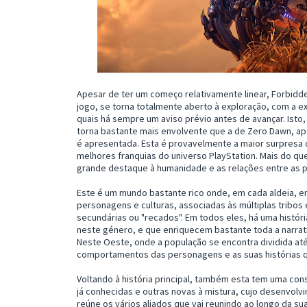
Apesar de ter um começo relativamente linear, Forbidd
jogo, se torna totalmente aberto à exploração, com a e
quais há sempre um aviso prévio antes de avançar. Isto
torna bastante mais envolvente que a de Zero Dawn, ap
é apresentada. Esta é provavelmente a maior surpresa do
melhores franquias do universo PlayStation. Mais do qu
grande destaque à humanidade e as relações entre as p
Este é um mundo bastante rico onde, em cada aldeia, 
personagens e culturas, associadas às múltiplas tribos
secundárias ou "recados". Em todos eles, há uma histór
neste género, e que enriquecem bastante toda a narrativ
Neste Oeste, onde a população se encontra dividida at
comportamentos das personagens e as suas histórias q
Voltando à história principal, também esta tem uma c
já conhecidas e outras novas à mistura, cujo desenvolv
reúne os vários aliados que vai reunindo ao longo da su