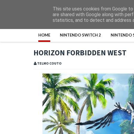
This site uses cookies from Google to d
are shared with Google along with perf
statistics, and to detect and address 
HOME
NINTENDO SWITCH 2
NINTENDO 
HORIZON FORBIDDEN WEST
TELMO COUTO