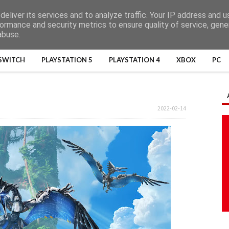
eliver its services and to analyze traffic. Your IP address and 
ormance and security metrics to ensure quality of service, gen
abuse.
SWITCH
PLAYSTATION 5
PLAYSTATION 4
XBOX
PC
2022-02-14