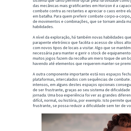
sistema que tanto permite optar pela furtividade como
das mecânicas mais gratificantes em Horizon é a capac
combate contra as restantes e apreciar o caos entre el
em batalha. Para quem preferir combate corpo-a-corpo,
de movimentos e combinações, que se tornam ainda mai
habilidades.
A nível da exploração, há também novas habilidades qu
parapente eletrónico que facilita o acesso de sítios alt
com novos tipos de locais a visitar. Algo que se mantém 
necessária para manter e gerir o stock de equipamento
muitos jogos fazem da recolha um mero toque de um b
havendo até elementos que requerem manter-se premi
A outra componente importante está nos espaços fecha
plataformas, intercalados com sequências de combate. E
intensos, em alguns destes espaços opcionais consegue
de ser frustrante, graças ao seu sistema de dificuldad
jornada. Uma boa experiência foi ver as grandes difer
difícil, normal, ou história, por exemplo. Isto permite q
frustrante, se possa reduzir a dificuldade sem ter de vo