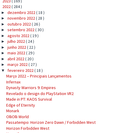
2023
( 169 )
►
2022
( 284 )
▼
dezembro 2022
( 18 )
►
novembro 2022
( 28 )
►
outubro 2022
( 26 )
►
setembro 2022
( 30 )
►
agosto 2022
( 19 )
►
julho 2022
( 24 )
►
junho 2022
( 22 )
►
maio 2022
( 29 )
►
abril 2022
( 20 )
►
março 2022
( 27 )
►
fevereiro 2022
( 18 )
▼
Março 2022 – Principais Lançamentos
Infernax
Dynasty Warriors 9: Empires
Revelado o design do PlayStation VR2
Made in PT: KAOS Survival
Edge of Eternity
Monark
OlliOlli World
Passatempo: Horizon Zero Dawn / Forbidden West
Horizon Forbidden West