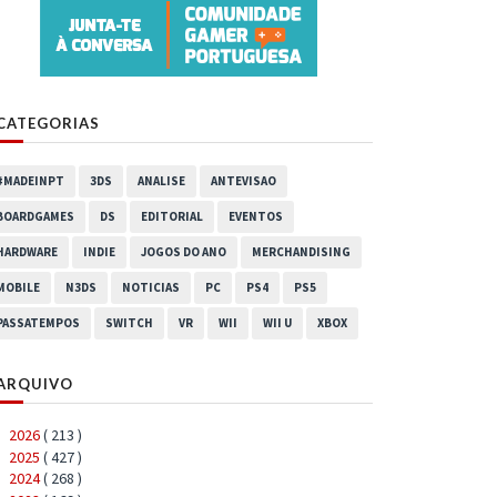
CATEGORIAS
#MADEINPT
3DS
ANALISE
ANTEVISAO
BOARDGAMES
DS
EDITORIAL
EVENTOS
HARDWARE
INDIE
JOGOS DO ANO
MERCHANDISING
MOBILE
N3DS
NOTICIAS
PC
PS4
PS5
PASSATEMPOS
SWITCH
VR
WII
WII U
XBOX
ARQUIVO
2026
( 213 )
►
2025
( 427 )
►
2024
( 268 )
►