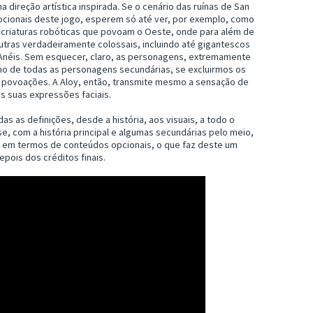
direção artística inspirada. Se o cenário das ruínas de San
cionais deste jogo, esperem só até ver, por exemplo, como
 criaturas robóticas que povoam o Oeste, onde para além de
 outras verdadeiramente colossais, incluindo até gigantescos
 Anéis. Sem esquecer, claro, as personagens, extremamente
omo de todas as personagens secundárias, se excluirmos os
 povoações. A Aloy, então, transmite mesmo a sensação de
as suas expressões faciais.
s as definições, desde a história, aos visuais, a todo o
se, com a história principal e algumas secundárias pelo meio,
e em termos de conteúdos opcionais, o que faz deste um
pois dos créditos finais.