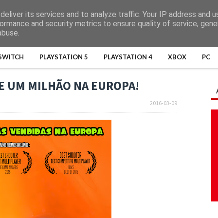
eliver its services and to analyze traffic. Your IP address and 
ormance and security metrics to ensure quality of service, gen
abuse.
SWITCH
PLAYSTATION 5
PLAYSTATION 4
XBOX
PC
E UM MILHÃO NA EUROPA!
2016-03-09