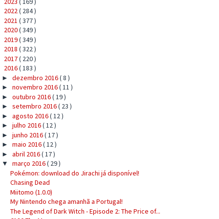
2023
( 169 )
►
2022
( 284 )
►
2021
( 377 )
►
2020
( 349 )
►
2019
( 349 )
►
2018
( 322 )
►
2017
( 220 )
►
2016
( 183 )
▼
dezembro 2016
( 8 )
►
novembro 2016
( 11 )
►
outubro 2016
( 19 )
►
setembro 2016
( 23 )
►
agosto 2016
( 12 )
►
julho 2016
( 12 )
►
junho 2016
( 17 )
►
maio 2016
( 12 )
►
abril 2016
( 17 )
►
março 2016
( 29 )
▼
Pokémon: download do Jirachi já disponível!
Chasing Dead
Miitomo (1.0.0)
My Nintendo chega amanhã a Portugal!
The Legend of Dark Witch - Episode 2: The Price of...