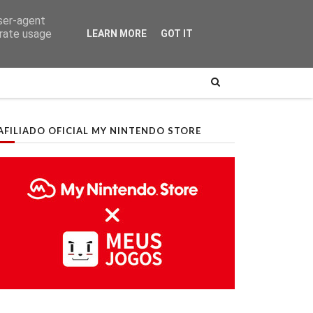
user-agent
erate usage
LEARN MORE
GOT IT
AFILIADO OFICIAL MY NINTENDO STORE