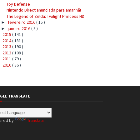
Toy Defense
Nintendo Direct anunciada para amanhã!
The Legend of Zelda: Twilight Princess HD
fevereiro 2016
( 15 )
►
janeiro 2016
( 8 )
►
2015
( 141 )
►
2014
( 181 )
►
2013
( 190 )
►
2012
( 108 )
►
2011
( 79 )
►
2010
( 36 )
►
GLE TRANSLATE
ered by
Translate