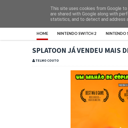
This site uses cookies from Google to d
are shared with Google along with perf
statistics, and to detect and address 
HOME
NINTENDO SWITCH 2
NINTENDO 
SPLATOON JÁ VENDEU MAIS D
TELMO COUTO