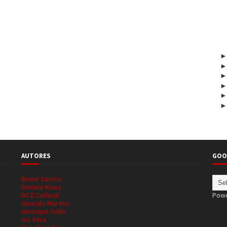
AUTORES
GOO
Bruno Santos
Daniela Alves
DICE Cultural
Pow
Gonçalo Martins
Henrique Adão
Ivo Silva