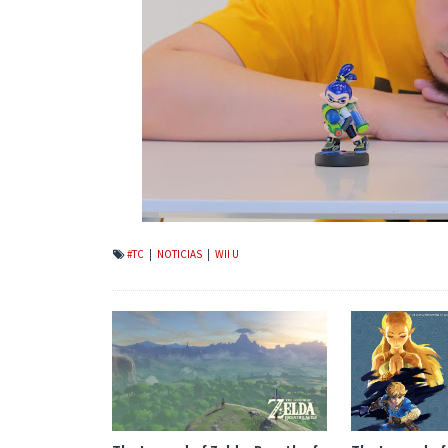
#TC
|
NOTICIAS
|
WII U