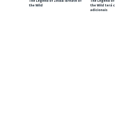
The Legend of Zelda: Breath of
The Legend of 
the Wild
the Wild terá
adicionais