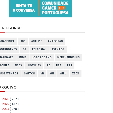
CATEGORIAS
#MADEINPT
3DS
ANALISE
ANTEVISAO
BOARDGAMES
DS
EDITORIAL
EVENTOS
HARDWARE
INDIE
JOGOS DO ANO
MERCHANDISING
MOBILE
N3DS
NOTICIAS
PC
PS4
PS5
PASSATEMPOS
SWITCH
VR
WII
WII U
XBOX
ARQUIVO
2026
( 212 )
►
2025
( 427 )
►
2024
( 268 )
►