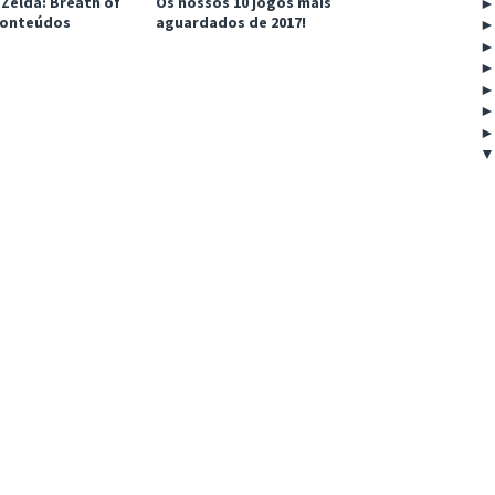
Zelda: Breath of
Os nossos 10 jogos mais
 conteúdos
aguardados de 2017!