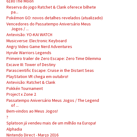
6180 The Moon
Reserva do jogo Ratchet & Clank oferece bilhete
pa...
Pokémon GO: novos detalhes revelados (atualizado)
Vencedores do Passatempo Aniversário Meus
Jogos / ...
Antevisão: YO-KAI WATCH
Musicverse: Electronic Keyboard
Angry Video Game Nerd Adventures
Hyrule Warriors Legends
Primeiro trailer de Zero Escape: Zero Time Dilemma
Excave III: Tower of Destiny
Parascientific Escape: Cruise in the Distant Seas
PlayStation VR chega em outubro!
Antevisão: Ratchet & Clank
Pokkén Tournament
Project x Zone 2
Passatempo Aniversário Meus Jogos / The Legend
of ...
Bem-vindos ao Meus Jogos!
?
Splatoon já vendeu mais de um milhão na Europa!
Alphadia
Nintendo Direct - Março 2016