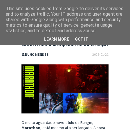
This site uses cookies from Google to deliver its services
and to analyze traffic. Your IP address and user-agent are
shared with Google along with performance and security
metrics to ensure quality of service, generate usage
statistics, and to detect and address abuse.
LEARN MORE
GOT IT
MARATHON É LANÇADO A 5 DE MARÇO!
NUNO MENDES
2026-01-21
O muito aguardado novo título da Bungie,
Marathon
, está mesmo aí a ser lançado! A nova