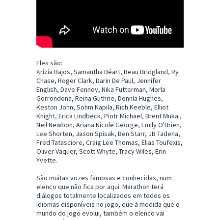
Eles são:
Krizia Bajos, Samantha Béart, Beau Bridgland, Ry
Chase, Roger Clark, Darin De Paul, Jennifer
English, Dave Fennoy, Nika Futterman, Morla
Gorrondona, Reina Guthrie, Donnla Hughes,
Keston John, Sohm Kapila, Rich Keeble, Elliot
Knight, Erica Lindbeck, Piotr Michael, Brent Mukai,
Neil Newbon, Ariana Nicole George, Emily O'Brien,
Lee Shorten, Jason Spisak, Ben Starr, JB Tadena,
Fred Tatasciore, Craig Lee Thomas, Elias Toufexis,
Oliver Vaquer, Scott Whyte, Tracy Wiles, Erin
Yvette.
São muitas vozes famosas e conhecidas, num
elenco que não fica por aqui. Marathon terá
diálogos totalmente localizados em todos os
idiomas disponíveis no jogo, que à medida que o
mundo do jogo evolui, também o elenco vai