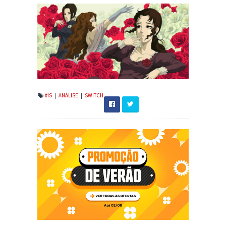
#IS
|
ANALISE
|
SWITCH