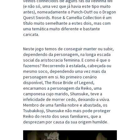
velhos conhecidos de alguns fãs da velhinha Wii
(e não só, uma vez que já havia este tipo muito
antes), nomeadamente o Punch-Out!! ou o Dragon
Quest Swords. Rose & Camellia Collection é um
título muito semelhante a estes dois, mas com
uma temática muito diferente e bastante
caricata.
Neste jogo temos de conseguir manter ou subir,
dependendo da personagem, na longa escada
social da aristocracia feminina. E como é que o
fazemos? Recorrendo à estalada, cabeçada ou
mesmo soco, dependendo uma vez mais da
personagem em si. No primeiro cenário
disponível, The Rose Bride of Legend,
encarnamos a personagem da Reiko, uma
camponesa cujo marido, Shunsuke, teve a
infelicidade de morrer cedo, deixando-a viúva.
Membro de uma família nobre e abastada, os
Tsubakikoji, Shunsuke não mais pode proteger
Reiko do resto dos seus familiares, que a
desprezam por causa da sua origem humilde.