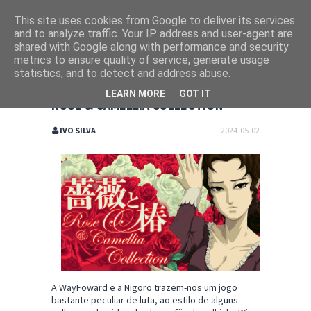
This site uses cookies from Google to deliver its services
and to analyze traffic. Your IP address and user-agent are
shared with Google along with performance and security
metrics to ensure quality of service, generate usage
statistics, and to detect and address abuse.
LEARN MORE
GOT IT
ROSE & CAMELLIA COLLECTION
IVO SILVA
2024-05-02
A WayFoward e a Nigoro trazem-nos um jogo
bastante peculiar de luta, ao estilo de alguns