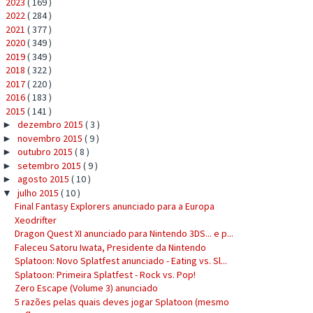
2023
( 169 )
►
2022
( 284 )
►
2021
( 377 )
►
2020
( 349 )
►
2019
( 349 )
►
2018
( 322 )
►
2017
( 220 )
►
2016
( 183 )
►
2015
( 141 )
▼
dezembro 2015
( 3 )
►
novembro 2015
( 9 )
►
outubro 2015
( 8 )
►
setembro 2015
( 9 )
►
agosto 2015
( 10 )
►
julho 2015
( 10 )
▼
Final Fantasy Explorers anunciado para a Europa
Xeodrifter
Dragon Quest XI anunciado para Nintendo 3DS... e p...
Faleceu Satoru Iwata, Presidente da Nintendo
Splatoon: Novo Splatfest anunciado - Eating vs. Sl...
Splatoon: Primeira Splatfest - Rock vs. Pop!
Zero Escape (Volume 3) anunciado
5 razões pelas quais deves jogar Splatoon (mesmo
q...