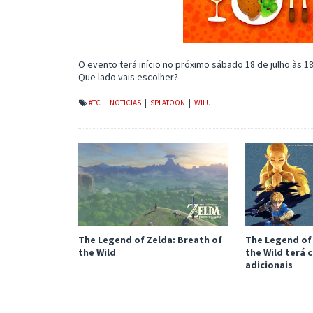
O evento terá início no próximo sábado 18 de julho às 18
Que lado vais escolher?
#TC
|
NOTICIAS
|
SPLATOON
|
WII U
The Legend of Zelda: Breath of
The Legend of 
the Wild
the Wild terá
adicionais