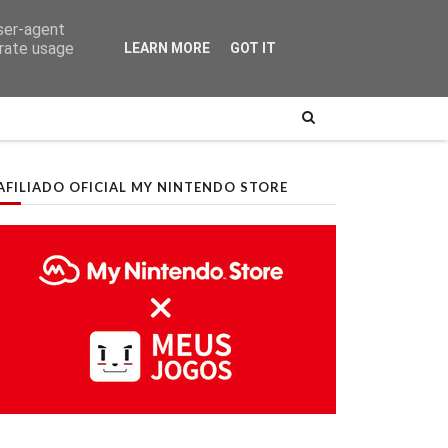
user-agent
erate usage
LEARN MORE
GOT IT
AFILIADO OFICIAL MY NINTENDO STORE