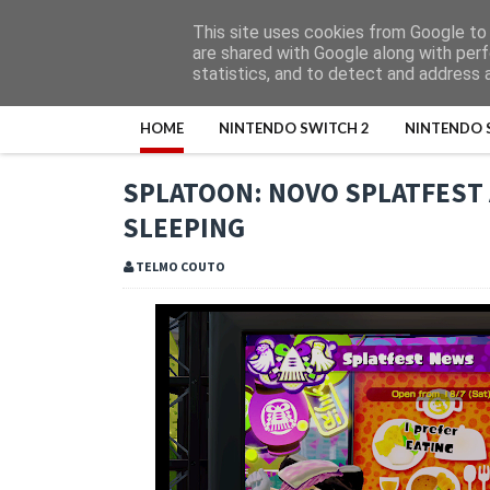
This site uses cookies from Google to d
are shared with Google along with perf
statistics, and to detect and address 
HOME
NINTENDO SWITCH 2
NINTENDO 
SPLATOON: NOVO SPLATFEST 
SLEEPING
TELMO COUTO