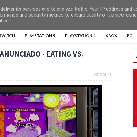
eliver its services and to analyze traffic. Your IP address and 
ormance and security metrics to ensure quality of service, gen
abuse.
SWITCH
PLAYSTATION 5
PLAYSTATION 4
XBOX
PC
ANUNCIADO - EATING VS.
2015-07-11