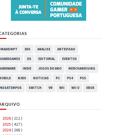
CATEGORIAS
#MADEINPT
3DS
ANALISE
ANTEVISAO
BOARDGAMES
DS
EDITORIAL
EVENTOS
HARDWARE
INDIE
JOGOS DO ANO
MERCHANDISING
MOBILE
N3DS
NOTICIAS
PC
PS4
PS5
PASSATEMPOS
SWITCH
VR
WII
WII U
XBOX
ARQUIVO
2026
( 212 )
►
2025
( 427 )
►
2024
( 268 )
►