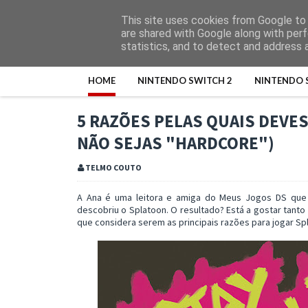
This site uses cookies from Google to d
are shared with Google along with perf
statistics, and to detect and address 
HOME
NINTENDO SWITCH 2
NINTENDO 
5 RAZÕES PELAS QUAIS DEVE
NÃO SEJAS "HARDCORE")
TELMO COUTO
A Ana é uma leitora e amiga do Meus Jogos DS que
descobriu o Splatoon. O resultado? Está a gostar tanto
que considera serem as principais razões para jogar 