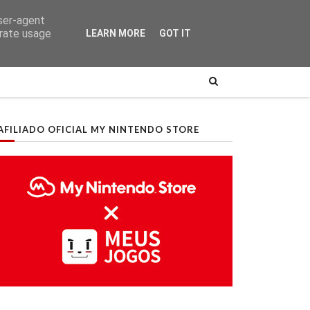
user-agent
erate usage
LEARN MORE
GOT IT
AFILIADO OFICIAL MY NINTENDO STORE