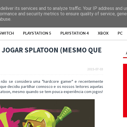
eliver its services and to analyze traffic. Your IP address and 
ormance and security metrics to ensure quality of service, gen
abuse.
SWITCH
PLAYSTATION 5
PLAYSTATION 4
XBOX
PC
S JOGAR SPLATOON (MESMO QUE
2015-07-03
 não se considera uma "hardcore gamer" e recentemente
 que decidiu partilhar connosco e os nossos leitores aquelas
Splatoon, mesmo quando se tem pouca experiência com jogos!