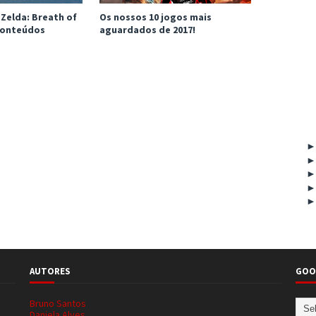
Zelda: Breath of
Os nossos 10 jogos mais
 conteúdos
aguardados de 2017!
AUTORES
GOO
Bruno Santos
Daniela Alves