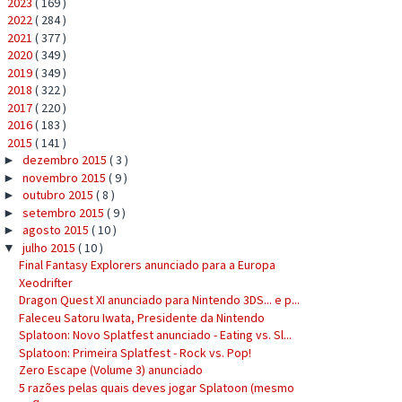
2023
( 169 )
►
2022
( 284 )
►
2021
( 377 )
►
2020
( 349 )
►
2019
( 349 )
►
2018
( 322 )
►
2017
( 220 )
►
2016
( 183 )
►
2015
( 141 )
▼
dezembro 2015
( 3 )
►
novembro 2015
( 9 )
►
outubro 2015
( 8 )
►
setembro 2015
( 9 )
►
agosto 2015
( 10 )
►
julho 2015
( 10 )
▼
Final Fantasy Explorers anunciado para a Europa
Xeodrifter
Dragon Quest XI anunciado para Nintendo 3DS... e p...
Faleceu Satoru Iwata, Presidente da Nintendo
Splatoon: Novo Splatfest anunciado - Eating vs. Sl...
Splatoon: Primeira Splatfest - Rock vs. Pop!
Zero Escape (Volume 3) anunciado
5 razões pelas quais deves jogar Splatoon (mesmo
q...