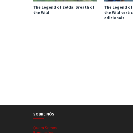
The Legend of Zelda: Breath of
The Legend of 
the Wild
the Wild terá
adicionais
SOBRE NÓS
Quem Somos
Pontuações