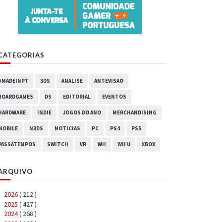
CATEGORIAS
#MADEINPT
3DS
ANALISE
ANTEVISAO
BOARDGAMES
DS
EDITORIAL
EVENTOS
HARDWARE
INDIE
JOGOS DO ANO
MERCHANDISING
MOBILE
N3DS
NOTICIAS
PC
PS4
PS5
PASSATEMPOS
SWITCH
VR
WII
WII U
XBOX
ARQUIVO
2026
( 212 )
►
2025
( 427 )
►
2024
( 268 )
►