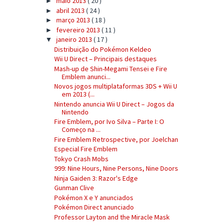
maio 2013
( 20 )
►
abril 2013
( 24 )
►
março 2013
( 18 )
►
fevereiro 2013
( 11 )
►
janeiro 2013
( 17 )
▼
Distribuição do Pokémon Keldeo
Wii U Direct – Principais destaques
Mash-up de Shin-Megami Tensei e Fire
Emblem anunci...
Novos jogos multiplataformas 3DS + Wii U
em 2013 (...
Nintendo anuncia Wii U Direct – Jogos da
Nintendo
Fire Emblem, por Ivo Silva – Parte I: O
Começo na ...
Fire Emblem Retrospective, por Joelchan
Especial Fire Emblem
Tokyo Crash Mobs
999: Nine Hours, Nine Persons, Nine Doors
Ninja Gaiden 3: Razor's Edge
Gunman Clive
Pokémon X e Y anunciados
Pokémon Direct anunciado
Professor Layton and the Miracle Mask