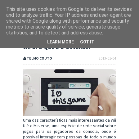
This site uses cookies from Google to deliver its services
and to analyze traffic. Your IP address and user-agent are
shared with Google along with performance and security
metrics to ensure quality of service, generate usage
statistics, and to detect and address abuse.
LEARN MORE
GOT IT
WII U: O QUE É O MIIVERSE?
TELMO COUTO
2013-01-04
Uma das características mais interessantes da Wii
U é o Miiverse, uma espécie de rede social sobre
jogos para os jogadores da consola, onde é
possível interagir com pessoas de todo o mundo