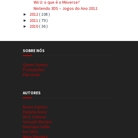
Wii U: o que é o Miiverse?
Nintendo 3DS – Jogos do Ano 2012
2012
( 108 )
►
2011
( 79 )
►
2010
( 36 )
►
SOBRE NÓS
Quem Somos
Pontuações
Parcerias
AUTORES
Bruno Santos
Daniela Alves
DICE Cultural
Gonçalo Martins
Henrique Adão
Ivo Silva
Nuno Mendes