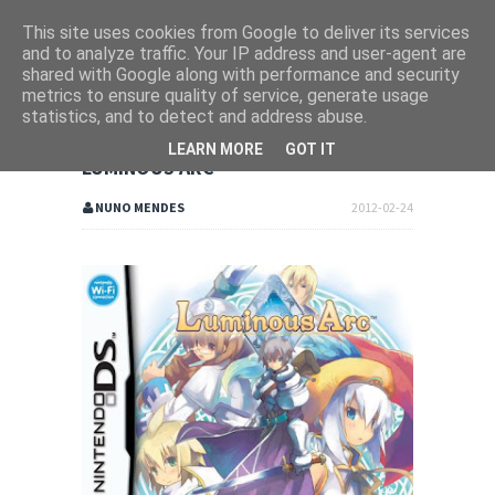
This site uses cookies from Google to deliver its services
and to analyze traffic. Your IP address and user-agent are
shared with Google along with performance and security
metrics to ensure quality of service, generate usage
statistics, and to detect and address abuse.
LEARN MORE
GOT IT
LUMINOUS ARC
NUNO MENDES
2012-02-24