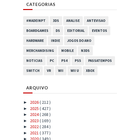
CATEGORIAS
#MADEINPT
3DS
ANALISE
ANTEVISAO
BOARDGAMES
DS
EDITORIAL
EVENTOS
HARDWARE
INDIE
JOGOS DO ANO
MERCHANDISING
MOBILE
N3DS
NOTICIAS
PC
PS4
PS5
PASSATEMPOS
SWITCH
VR
WII
WII U
XBOX
ARQUIVO
2026
( 212 )
►
2025
( 427 )
►
2024
( 268 )
►
2023
( 169 )
►
2022
( 284 )
►
2021
( 377 )
►
2020
( 349 )
►