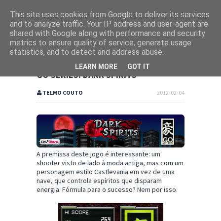
This site uses cookies from Google to deliver its services
and to analyze traffic. Your IP address and user-agent are
shared with Google along with performance and security
metrics to ensure quality of service, generate usage
statistics, and to detect and address abuse.
LEARN MORE
GOT IT
GO SERIES: DARK SPIRITS
TELMO COUTO
2012-02-04
A premissa deste jogo é interessante: um
shooter visto de lado à moda antiga, mas com um
personagem estilo Castlevania em vez de uma
nave, que controla espíritos que disparam
energia. Fórmula para o sucesso? Nem por isso.