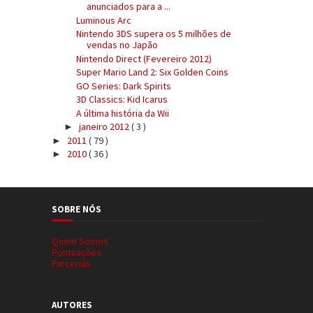
anunciados para a ...
Luminous Arc
Nintendo 3DS supera os 5 milhões de
vendas no Japão
Nintendo Direct (Fevereiro 2012)
Super Mario Land 2: Six Golden Coins
GO Series: Dark Spirits
3D Classics: Kid Icarus
A última história da Wii
janeiro 2012
( 3 )
►
2011
( 79 )
►
2010
( 36 )
►
SOBRE NÓS
Quem Somos
Pontuações
Parcerias
AUTORES