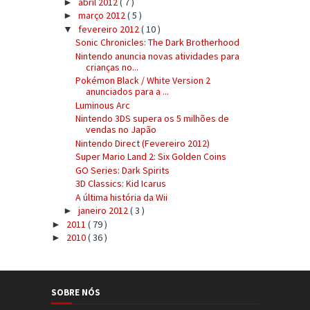
abril 2012
( 7 )
►
março 2012
( 5 )
►
fevereiro 2012
( 10 )
▼
Sonic Chronicles: The Dark Brotherhood
Nintendo anuncia novas atividades para
crianças no...
Pokémon Black / White Version 2
anunciados para a ...
Luminous Arc
Nintendo 3DS supera os 5 milhões de
vendas no Japão
Nintendo Direct (Fevereiro 2012)
Super Mario Land 2: Six Golden Coins
GO Series: Dark Spirits
3D Classics: Kid Icarus
A última história da Wii
janeiro 2012
( 3 )
►
2011
( 79 )
►
2010
( 36 )
►
SOBRE NÓS