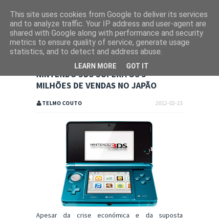
This site uses cookies from Google to deliver its services
and to analyze traffic. Your IP address and user-agent are
shared with Google along with performance and security
metrics to ensure quality of service, generate usage
statistics, and to detect and address abuse.
LEARN MORE
GOT IT
NINTENDO 3DS SUPERA OS 5
MILHÕES DE VENDAS NO JAPÃO
TELMO COUTO
2012-02-23
Apesar da crise económica e da suposta