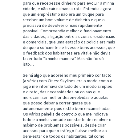
para que recebesse dinheiro para evoluir a minha
cidade, e não cair na banca-rota. Entendia agora
que um empréstimo não era um truque para
receber um bom volume de dinheiro e que o
precisava de devolver o mais rapidamente
possível. Compreendia melhor o funcionamento
das cidades, a ligação entre as zonas residenciais
e comerciais, que uma estação da polícia era mais
do que o suficiente se tivesse bons acessos, que
o feedback dos habitantes era vital e não devia
fazer tudo “à minha maneira”. Mas não foi só
isto…
Se há algo que adorei no meu primeiro contacto
(a sério) com Cities: Skylines era o modo como o
jogo me informava de tudo de um modo simples
e direto, das necessidades ou coisas que
merecem ser melhor desenvolvidas e aquelas
que posso deixar a correr quase que
autonomamente pois estão bem encaminhadas.
Os vários painéis de controlo que me indicava
tudo e a minha vontade constante de resolver o
máximo de problemas possíveis, desde criar
acessos para que o tráfego fluísse melhor ao
bem-estar de todos os habitantes, tal como