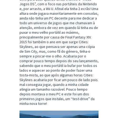
Jogos DS”, com o foco nas portáteis da Nintendo
e, por arrasto, a Wii U. Afinal ela tinha 2 ecrãs! Uma
altura onde jogava maioritariamente em consolas,
ainda não tinha um PC decente para me dedicar a
todo um universo de jogos que me chamavam à
atenção, embora de vez em quando lá tinha eu de
puxar o meu velho portátil ao máximo,
principalmente por causa de Final Fantasy XIV.
2015 foi também o ano em que surge Cities:
Skylines, ao que pensava ser apenas uma cópia
de Sim City, mas, como fã do género, tinha-o
sempre a piscar-me o olho. Acabaria por o
comprar pouco tempo depois do seu lançamento,
sabendo que o meu portátil ia bufar por todos os
lados e aquecer ao ponto de poder fazer uma
tosta-mista, ao que após algumas horas Cities:
Skylines acabaria por ficar um pouco de lado pois
mal conseguia jogar, quando a minha cidade
atingia um tamanho razoável. Pouco tempo
depois montava o meu PC e este foi um dos
primeiros jogos que instalei, um “test-drive” da
minha nova torre!