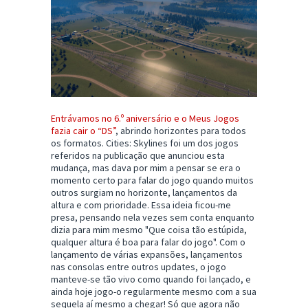
Entrávamos no 6.º aniversário e o Meus Jogos
fazia cair o “DS”
, abrindo horizontes para todos
os formatos. Cities: Skylines foi um dos jogos
referidos na publicação que anunciou esta
mudança, mas dava por mim a pensar se era o
momento certo para falar do jogo quando muitos
outros surgiam no horizonte, lançamentos da
altura e com prioridade. Essa ideia ficou-me
presa, pensando nela vezes sem conta enquanto
dizia para mim mesmo "Que coisa tão estúpida,
qualquer altura é boa para falar do jogo". Com o
lançamento de várias expansões, lançamentos
nas consolas entre outros updates, o jogo
manteve-se tão vivo como quando foi lançado, e
ainda hoje jogo-o regularmente mesmo com a sua
sequela aí mesmo a chegar! Só que agora não