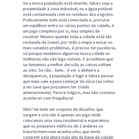
Se a nossa população está doente, talvez seja a
proximidade à zona industrial, ou a água potável
está contaminada com os resíduos dos esgotos.
Praticamente tudo está conectado e, procurar
um equilíbrio entre os vários pontos da cidade, é
um jogo complexo por si, mas simples de
resolver. Mesmo quando toda a cidade está tão
recheada de ícones por todo o mapa a avisar os
mais variados problemas, é preciso ter paciência,
só porque mudamos algum na nossa cidade as
melhorias não são logo visíveis. E acreditem que
se tomamos a melhor decisão as coisas voltam
ao sítio. Se não... bem... é ver o dinheiro a
desaparecer, a população a fugir e talvez pensar
que mais vale a pena começar do início (ou voltar
a um save que possamos ter criado
anteriormente). Parece trágico, mas não costuma
acontecer com frequência!
Vêm? Há todo um conjunto de desafios que
surgem e isto não é apenas um jogo onde
colocamos uma zona residencial e esperamos
que os pequenos edifícios de 2 andares se
transformem num arranha-céus que tenta
competir pela altura mais alta da baixa da cidade.