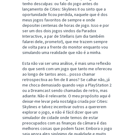
tenho desculpas: ou falo do jogo antes do
lançamento de Cities: Skylines II ou sinto que a
oportunidade ficou perdida, naquele que é dos
meus jogos favoritos de sempre e onde
depositei centenas de horas de jogo. Isso e por
ser um dos dois jogos vindos da Paradox
Interactive, a par de Stellaris (um dia também
falarei dele, prometo!), que me trazem sempre
de volta para a frente do monitor enquanto vou
simulando uma realidade que não é a minha.
Esta não vai ser uma análise, é mais uma reflexão
do que senti com um jogo que tanto me ofereceu
ao longo de tantos anos... posso chamar
retrospectiva ao fim de 8 anos? Se calhar não, já
me choca demasiado quando vejo a PlayStation 2
ou a Dreamcast sendo chamadas de retro, mas
adiante. Não é relevante. O meu propósito aqui é
deixar-me levar pela nostalgia criada por Cities:
Skylines e talvez incentivar outros a quererem
explorar o jogo, e não é fácil dizer que um
simulador de cidade onde temos de estar
preocupados com as finanças da câmara é das
melhores coisas que podem fazer. Embora o jogo
seja agora algo sinónimo de qualidade e muito