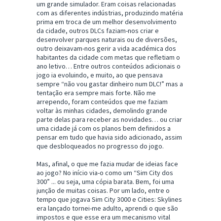
um grande simulador. Eram coisas relacionadas
com as diferentes indústrias, produzindo matéria
prima em troca de um melhor desenvolvimento
da cidade, outros DLCs faziam-nos criar e
desenvolver parques naturais ou de diversões,
outro deixavam-nos gerir a vida académica dos
habitantes da cidade com metas que refletiam o
ano letivo… Entre outros conteúdos adicionais o
jogo ia evoluindo, e muito, ao que pensava
sempre “não vou gastar dinheiro num DLC!” mas a
tentação era sempre mais forte. Não me
arrependo, foram conteúdos que me faziam
voltar às minhas cidades, demolindo grande
parte delas para receber as novidades… ou criar
uma cidade já com os planos bem definidos a
pensar em tudo que havia sido adicionado, assim
que desbloqueados no progresso do jogo.
Mas, afinal, o que me fazia mudar de ideias face
ao jogo? No início via-o como um “Sim City dos
300” ... ou seja, uma cópia barata. Bem, foi uma
junção de muitas coisas. Por um lado, entre o
tempo que jogava Sim City 3000 e Cities: Skylines
era lançado tornei-me adulto, aprendi o que são
impostos e que esse era um mecanismo vital