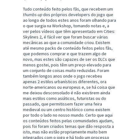
Tudo conteúdo feito pelos fãs, que recebem um
thumbs-up
dos próprios developers do jogo que
ao longo de todos estes anos foram olhando para
o que surgia na Workshop, tomando notas e, a
ver pelos vídeos que têm apresentado em Cities:
Skylines 2, é fácil ver que foram buscar várias
mecânicas ao que a comunidade criou. Existem
até mesmo packs de conteúdo feitos pelos fãs,
que podemos comprar e que trazem algo de
novo, mas estes são capazes de ser os DLCs que
menos gostei, pois têm um preço elevado para
um conjunto de coisas muito reduzidas. Foram
também longos anos onde o jogo recebeu
apenas 2 estilos urbanísticos diferentes, ora
norte-americanos ou europeus e, se há coisa que
me deixou desconsolado é não existirem ainda
mais estilos como asiáticos, futuristas ou do
passado, que permitissem fazer uma feira
medieval ou um centro histórico como existem
por todo o lado no nosso mundo. Certo que aqui
os conteúdos feitos pelas comunidades ajudam,
pois foi foram criados temas que dão resposta a
isto, mas não estão propriamente muito bem
integrados com o jogo e há todo um processo