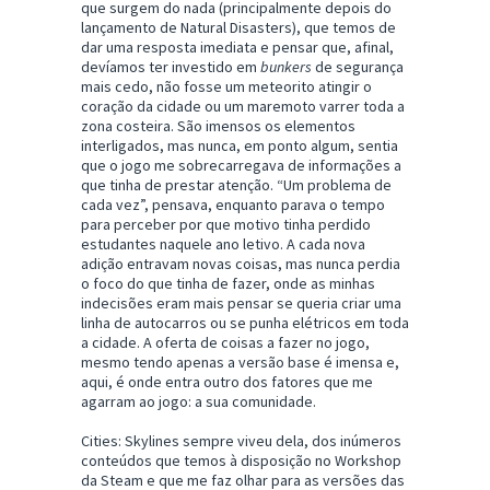
que surgem do nada (principalmente depois do
lançamento de Natural Disasters), que temos de
dar uma resposta imediata e pensar que, afinal,
devíamos ter investido em
bunkers
de segurança
mais cedo, não fosse um meteorito atingir o
coração da cidade ou um maremoto varrer toda a
zona costeira. São imensos os elementos
interligados, mas nunca, em ponto algum, sentia
que o jogo me sobrecarregava de informações a
que tinha de prestar atenção. “Um problema de
cada vez”, pensava, enquanto parava o tempo
para perceber por que motivo tinha perdido
estudantes naquele ano letivo. A cada nova
adição entravam novas coisas, mas nunca perdia
o foco do que tinha de fazer, onde as minhas
indecisões eram mais pensar se queria criar uma
linha de autocarros ou se punha elétricos em toda
a cidade. A oferta de coisas a fazer no jogo,
mesmo tendo apenas a versão base é imensa e,
aqui, é onde entra outro dos fatores que me
agarram ao jogo: a sua comunidade.
Cities: Skylines sempre viveu dela, dos inúmeros
conteúdos que temos à disposição no Workshop
da Steam e que me faz olhar para as versões das