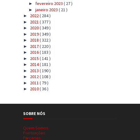
fevereiro 2023
( 27 )
►
janeiro 2023
( 21 )
►
2022
( 284 )
►
2021
( 377 )
►
2020
( 349 )
►
2019
( 349 )
►
2018
( 322 )
►
2017
( 220 )
►
2016
( 183 )
►
2015
( 141 )
►
2014
( 181 )
►
2013
( 190 )
►
2012
( 108 )
►
2011
( 79 )
►
2010
( 36 )
►
SOBRE NÓS
Quem Somos
Pontuações
Parcerias