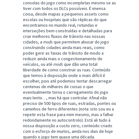
consolas do jogo como incompletas mesmo se as
tiver com todos os DLCs possíveis. É imensa
coisa, desde mapas a pequenos assets como
escolas ou hospitais que são réplicas do que
encontramos no mundo real, rotundas e
interseções bem construídas e detalhadas para
criar melhores fluxos de trânsito nas nossas
cidades, a
mods
que permitem abusar do jogo
construindo cidades ainda mais reais, como
poder gerir as faixas de trânsito de modo a
reduzir ainda mais o congestionamento de
veículos, ou até
mods
que dão uma total
liberdade de como construir as ruas. Conteúdo
que temos à disposição onde o mais difícil é
escolher, pois até podemos tentar descarregar
centenas de milhares de coisas o que
eventualmente torna o carregamento do jogo
mais lento…, mas há que controlar. Afinal não
preciso de 500 tipos de ruas, estradas, pontes ou
caminhos de ferro diferentes (nota: isto sou eu a
repetir esta frase para mim mesmo, mas a falhar
redondamente no autocontrolo). Está ali tudo à
nossa disposição a custo zero, conteúdo criado
com o esforço de muitos, ainda nos dias de hoje
quando o jogo tem quase uma década.