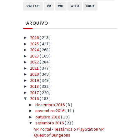
SWITCH
VR
WII
WII U
XBOX
ARQUIVO
2026
( 213 )
►
2025
( 427 )
►
2024
( 268 )
►
2023
( 169 )
►
2022
( 284 )
►
2021
( 377 )
►
2020
( 349 )
►
2019
( 349 )
►
2018
( 322 )
►
2017
( 220 )
►
2016
( 183 )
▼
dezembro 2016
( 8 )
►
novembro 2016
( 11 )
►
outubro 2016
( 19 )
►
setembro 2016
( 23 )
▼
VR Portal - Testámos o PlayStation VR
Quest of Dungeons