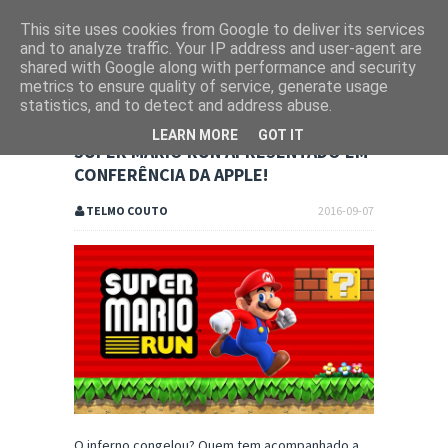
This site uses cookies from Google to deliver its services
and to analyze traffic. Your IP address and user-agent are
shared with Google along with performance and security
metrics to ensure quality of service, generate usage
statistics, and to detect and address abuse.
LEARN MORE
GOT IT
SUPER MARIO RUN APRESENTADO EM
CONFERÊNCIA DA APPLE!
TELMO COUTO
2016-09-07
O inferno congelou? Quem tem acompanhado a