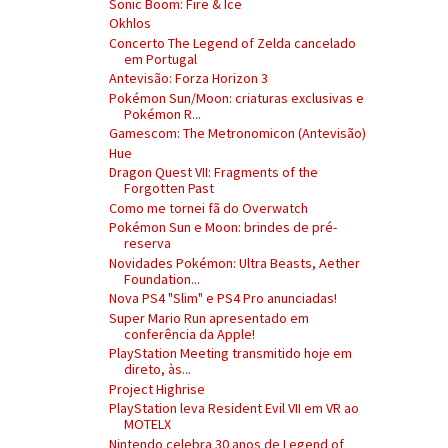
Sonic Boom: Fire & Ice
Okhlos
Concerto The Legend of Zelda cancelado
em Portugal
Antevisão: Forza Horizon 3
Pokémon Sun/Moon: criaturas exclusivas e
Pokémon R...
Gamescom: The Metronomicon (Antevisão)
Hue
Dragon Quest VII: Fragments of the
Forgotten Past
Como me tornei fã do Overwatch
Pokémon Sun e Moon: brindes de pré-
reserva
Novidades Pokémon: Ultra Beasts, Aether
Foundation...
Nova PS4 "Slim" e PS4 Pro anunciadas!
Super Mario Run apresentado em
conferência da Apple!
PlayStation Meeting transmitido hoje em
direto, às...
Project Highrise
PlayStation leva Resident Evil VII em VR ao
MOTELX
Nintendo celebra 30 anos de Legend of