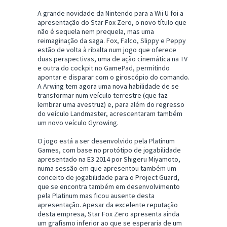
A grande novidade da Nintendo para a Wii U foi a
apresentação do Star Fox Zero, o novo título que
não é sequela nem prequela, mas uma
reimaginação da saga. Fox, Falco, Slippy e Peppy
estão de volta à ribalta num jogo que oferece
duas perspectivas, uma de ação cinemática na TV
e outra do cockpit no GamePad, permitindo
apontar e disparar com o giroscópio do comando.
A Arwing tem agora uma nova habilidade de se
transformar num veículo terrestre (que faz
lembrar uma avestruz) e, para além do regresso
do veículo Landmaster, acrescentaram também
um novo veículo Gyrowing.
O jogo está a ser desenvolvido pela Platinum
Games, com base no protótipo de jogabilidade
apresentado na E3 2014 por Shigeru Miyamoto,
numa sessão em que apresentou também um
conceito de jogabilidade para o Project Guard,
que se encontra também em desenvolvimento
pela Platinum mas ficou ausente desta
apresentação. Apesar da excelente reputação
desta empresa, Star Fox Zero apresenta ainda
um grafismo inferior ao que se esperaria de um