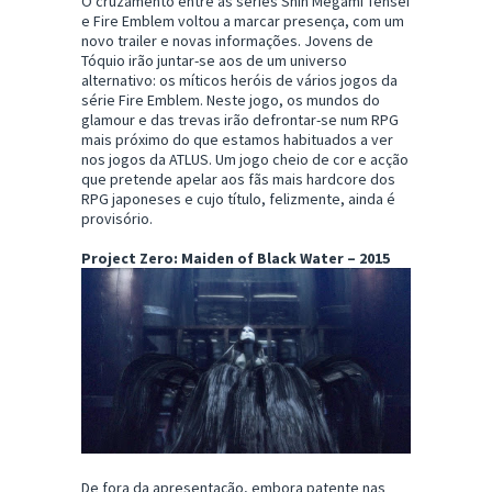
O cruzamento entre as séries Shin Megami Tensei
e Fire Emblem voltou a marcar presença, com um
novo trailer e novas informações. Jovens de
Tóquio irão juntar-se aos de um universo
alternativo: os míticos heróis de vários jogos da
série Fire Emblem. Neste jogo, os mundos do
glamour e das trevas irão defrontar-se num RPG
mais próximo do que estamos habituados a ver
nos jogos da ATLUS. Um jogo cheio de cor e acção
que pretende apelar aos fãs mais hardcore dos
RPG japoneses e cujo título, felizmente, ainda é
provisório.
Project Zero: Maiden of Black Water – 2015
De fora da apresentação, embora patente nas