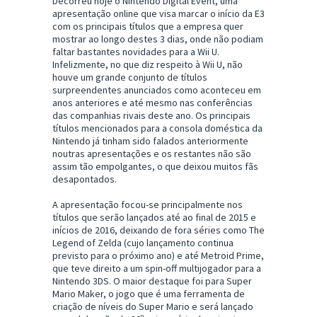
Decorreu hoje o Nintendo Digital Event, uma
apresentação online que visa marcar o início da E3
com os principais títulos que a empresa quer
mostrar ao longo destes 3 dias, onde não podiam
faltar bastantes novidades para a Wii U.
Infelizmente, no que diz respeito à Wii U, não
houve um grande conjunto de títulos
surpreendentes anunciados como aconteceu em
anos anteriores e até mesmo nas conferências
das companhias rivais deste ano. Os principais
títulos mencionados para a consola doméstica da
Nintendo já tinham sido falados anteriormente
noutras apresentações e os restantes não são
assim tão empolgantes, o que deixou muitos fãs
desapontados.
A apresentação focou-se principalmente nos
títulos que serão lançados até ao final de 2015 e
inícios de 2016, deixando de fora séries como The
Legend of Zelda (cujo lançamento continua
previsto para o próximo ano) e até Metroid Prime,
que teve direito a um spin-off multijogador para a
Nintendo 3DS. O maior destaque foi para Super
Mario Maker, o jogo que é uma ferramenta de
criação de níveis do Super Mario e será lançado