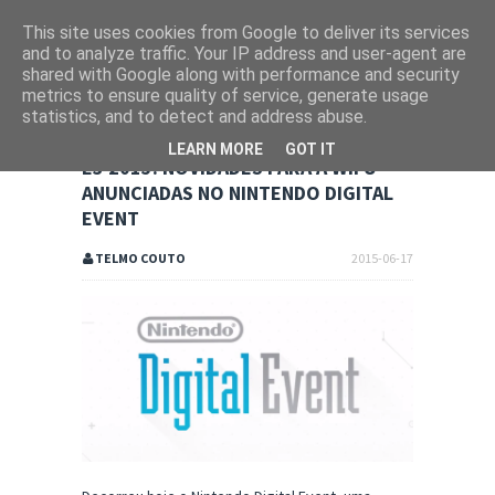
This site uses cookies from Google to deliver its services
and to analyze traffic. Your IP address and user-agent are
shared with Google along with performance and security
metrics to ensure quality of service, generate usage
statistics, and to detect and address abuse.
LEARN MORE
GOT IT
E3 2015: NOVIDADES PARA A WII U
ANUNCIADAS NO NINTENDO DIGITAL
EVENT
TELMO COUTO
2015-06-17