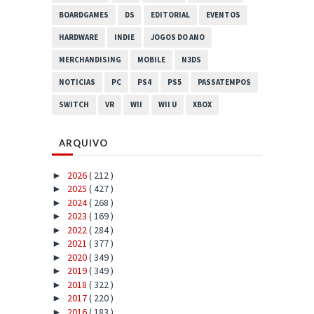
BOARDGAMES
DS
EDITORIAL
EVENTOS
HARDWARE
INDIE
JOGOS DO ANO
MERCHANDISING
MOBILE
N3DS
NOTICIAS
PC
PS4
PS5
PASSATEMPOS
SWITCH
VR
WII
WII U
XBOX
ARQUIVO
2026
( 212 )
►
2025
( 427 )
►
2024
( 268 )
►
2023
( 169 )
►
2022
( 284 )
►
2021
( 377 )
►
2020
( 349 )
►
2019
( 349 )
►
2018
( 322 )
►
2017
( 220 )
►
2016
( 183 )
►