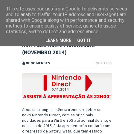
This site uses cookies from Google to deliver its services
and to analyze traffic. Your IP address and user-agent are
shared with Google along with performance and security
metrics to ensure quality of service, generate usage
statistics, and to detect and address abuse.
LEARN MORE
GOT IT
NINTENDO DIRECT ANUNCIADO
(NOVEMBRO 2014)
NUNO MENDES
2014-11-05
Após uma longa ausência iremos receber um
novo Nintendo Direct, com as principais
novidades para a Wii U e 3DS até ao final do ano, e
no início de 2015. Esta apresentação contará com
o regresso de Satoru Iwata, que tem estado