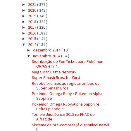
2021
( 377 )
►
2020
( 349 )
►
2019
( 349 )
►
2018
( 322 )
►
2017
( 220 )
►
2016
( 183 )
►
2015
( 141 )
►
2014
( 181 )
▼
dezembro 2014
( 10 )
►
novembro 2014
( 14 )
▼
Distribuição do Eon Ticket para Pokémon
OR/AS em P...
Mega Man Battle Network
Super Smash Bros. for Wii U
Recebe prémios ao registar ambos os
Super Smash Bros.
Pokémon Omega Ruby / Pokémon Alpha
Sapphire
Pokémon Omega Ruby/Alpha Sapphire:
Delta Episode e...
Torneio Just Dance 2015 na FNAC de
Alfragide
Sistema de pré-compras já disponível na Wii
U