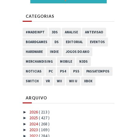
CATEGORIAS
#MADEINPT
3DS
ANALISE
ANTEVISAO
BOARDGAMES
DS
EDITORIAL
EVENTOS
HARDWARE
INDIE
JOGOS DO ANO
MERCHANDISING
MOBILE
N3DS
NOTICIAS
PC
PS4
PS5
PASSATEMPOS
SWITCH
VR
WII
WII U
XBOX
ARQUIVO
2026
( 213 )
►
2025
( 427 )
►
2024
( 268 )
►
2023
( 169 )
►
2022
( 284 )
►