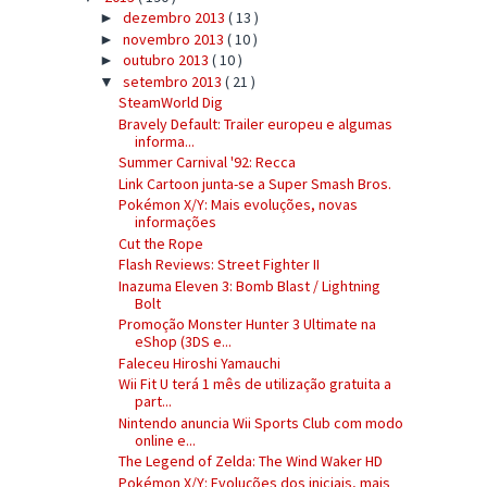
dezembro 2013
( 13 )
►
novembro 2013
( 10 )
►
outubro 2013
( 10 )
►
setembro 2013
( 21 )
▼
SteamWorld Dig
Bravely Default: Trailer europeu e algumas
informa...
Summer Carnival '92: Recca
Link Cartoon junta-se a Super Smash Bros.
Pokémon X/Y: Mais evoluções, novas
informações
Cut the Rope
Flash Reviews: Street Fighter II
Inazuma Eleven 3: Bomb Blast / Lightning
Bolt
Promoção Monster Hunter 3 Ultimate na
eShop (3DS e...
Faleceu Hiroshi Yamauchi
Wii Fit U terá 1 mês de utilização gratuita a
part...
Nintendo anuncia Wii Sports Club com modo
online e...
The Legend of Zelda: The Wind Waker HD
Pokémon X/Y: Evoluções dos iniciais, mais