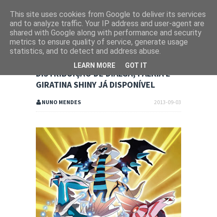
This site uses cookies from Google to deliver its services
and to analyze traffic. Your IP address and user-agent are
shared with Google along with performance and security
metrics to ensure quality of service, generate usage
statistics, and to detect and address abuse.
LEARN MORE
GOT IT
DISTRIBUIÇÃO DE DIALGA, PALKIA E
GIRATINA SHINY JÁ DISPONÍVEL
NUNO MENDES
2013-09-03