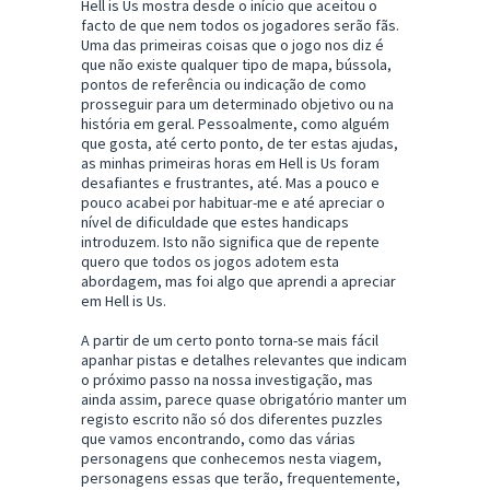
Hell is Us mostra desde o início que aceitou o
facto de que nem todos os jogadores serão fãs.
Uma das primeiras coisas que o jogo nos diz é
que não existe qualquer tipo de mapa, bússola,
pontos de referência ou indicação de como
prosseguir para um determinado objetivo ou na
história em geral. Pessoalmente, como alguém
que gosta, até certo ponto, de ter estas ajudas,
as minhas primeiras horas em Hell is Us foram
desafiantes e frustrantes, até. Mas a pouco e
pouco acabei por habituar-me e até apreciar o
nível de dificuldade que estes handicaps
introduzem. Isto não significa que de repente
quero que todos os jogos adotem esta
abordagem, mas foi algo que aprendi a apreciar
em Hell is Us.
A partir de um certo ponto torna-se mais fácil
apanhar pistas e detalhes relevantes que indicam
o próximo passo na nossa investigação, mas
ainda assim, parece quase obrigatório manter um
registo escrito não só dos diferentes puzzles
que vamos encontrando, como das várias
personagens que conhecemos nesta viagem,
personagens essas que terão, frequentemente,