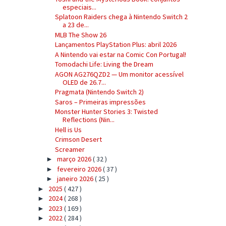
especiais...
Splatoon Raiders chega à Nintendo Switch 2
a 23 de...
MLB The Show 26
Lançamentos PlayStation Plus: abril 2026
A Nintendo vai estar na Comic Con Portugal!
Tomodachi Life: Living the Dream
AGON AG276QZD2 — Um monitor acessível
OLED de 26.7...
Pragmata (Nintendo Switch 2)
Saros – Primeiras impressões
Monster Hunter Stories 3: Twisted
Reflections (Nin...
Hell is Us
Crimson Desert
Screamer
março 2026
( 32 )
►
fevereiro 2026
( 37 )
►
janeiro 2026
( 25 )
►
2025
( 427 )
►
2024
( 268 )
►
2023
( 169 )
►
2022
( 284 )
►