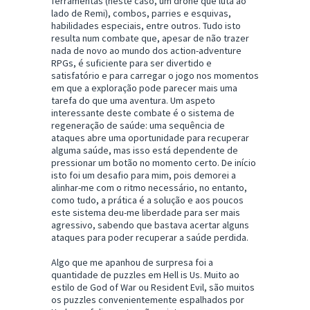
ferramentas (neste caso, um drone que luta ao
lado de Remi), combos, parries e esquivas,
habilidades especiais, entre outros. Tudo isto
resulta num combate que, apesar de não trazer
nada de novo ao mundo dos action-adventure
RPGs, é suficiente para ser divertido e
satisfatório e para carregar o jogo nos momentos
em que a exploração pode parecer mais uma
tarefa do que uma aventura. Um aspeto
interessante deste combate é o sistema de
regeneração de saúde: uma sequência de
ataques abre uma oportunidade para recuperar
alguma saúde, mas isso está dependente de
pressionar um botão no momento certo. De início
isto foi um desafio para mim, pois demorei a
alinhar-me com o ritmo necessário, no entanto,
como tudo, a prática é a solução e aos poucos
este sistema deu-me liberdade para ser mais
agressivo, sabendo que bastava acertar alguns
ataques para poder recuperar a saúde perdida.
Algo que me apanhou de surpresa foi a
quantidade de puzzles em Hell is Us. Muito ao
estilo de God of War ou Resident Evil, são muitos
os puzzles convenientemente espalhados por