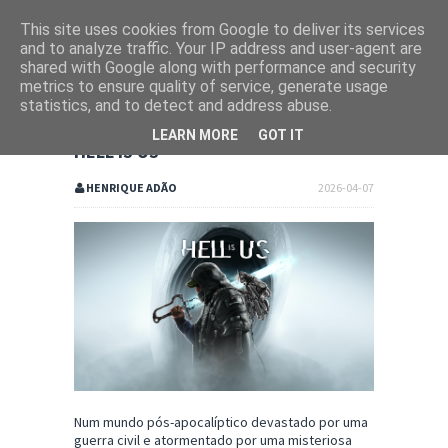
This site uses cookies from Google to deliver its services
and to analyze traffic. Your IP address and user-agent are
shared with Google along with performance and security
metrics to ensure quality of service, generate usage
statistics, and to detect and address abuse.
LEARN MORE
GOT IT
HELL IS US
HENRIQUE ADÃO
2026-04-07
Num mundo pós-apocalíptico devastado por uma
guerra civil e atormentado por uma misteriosa