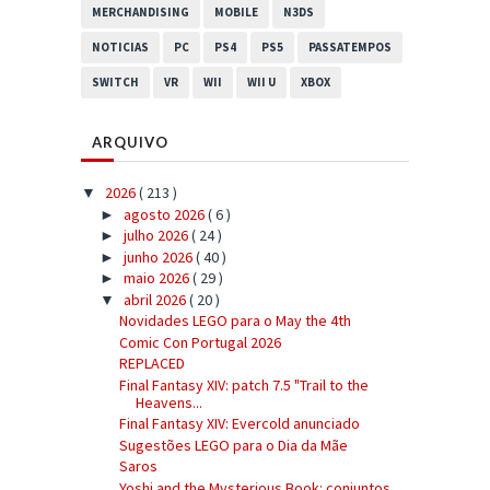
MERCHANDISING
MOBILE
N3DS
NOTICIAS
PC
PS4
PS5
PASSATEMPOS
SWITCH
VR
WII
WII U
XBOX
ARQUIVO
2026
( 213 )
▼
agosto 2026
( 6 )
►
julho 2026
( 24 )
►
junho 2026
( 40 )
►
maio 2026
( 29 )
►
abril 2026
( 20 )
▼
Novidades LEGO para o May the 4th
Comic Con Portugal 2026
REPLACED
Final Fantasy XIV: patch 7.5 "Trail to the
Heavens...
Final Fantasy XIV: Evercold anunciado
Sugestões LEGO para o Dia da Mãe
Saros
Yoshi and the Mysterious Book: conjuntos