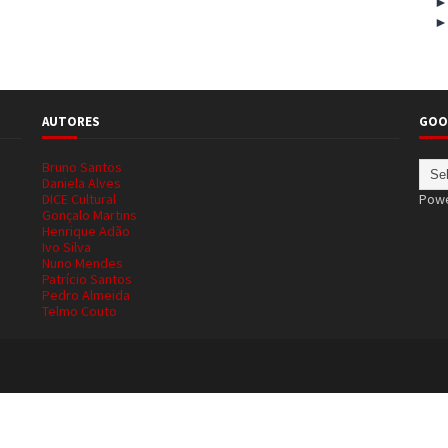
AUTORES
GOO
Bruno Santos
Daniela Alves
DICE Cultural
Pow
Gonçalo Martins
Henrique Adão
Ivo Silva
Nuno Mendes
Patrício Santos
Pedro Almeida
Telmo Couto