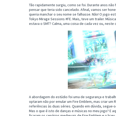
Tão rapidamente surgiu, como se foi. Durante anos não 
pensar que teria sido cancelado. Afinal, vamos ser ho
queria manchar o seu nome se falhasse. Não! O jogo esta
Tokyo Mirage Sessions #FE. Mais, teve um trailer. Música
estava o SMT? Calma, uma coisa de cada vez ou, neste 
A abordagem do estúdio foi uma de segurança e trabalha
optaram não por emular um Fire Emblem, mas criar um 
referências às duas séries. Quando em dúvida, segue-s
Mas o que é isto de danças e músicas no meu jogo? E aq
ficaram os cenários medievais de Fire Emblem e o liceu 