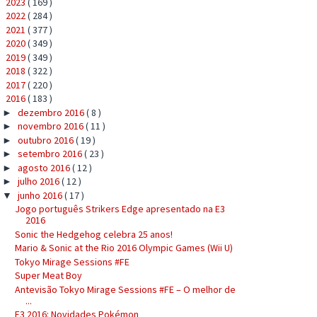
2023
( 169 )
►
2022
( 284 )
►
2021
( 377 )
►
2020
( 349 )
►
2019
( 349 )
►
2018
( 322 )
►
2017
( 220 )
►
2016
( 183 )
▼
dezembro 2016
( 8 )
►
novembro 2016
( 11 )
►
outubro 2016
( 19 )
►
setembro 2016
( 23 )
►
agosto 2016
( 12 )
►
julho 2016
( 12 )
►
junho 2016
( 17 )
▼
Jogo português Strikers Edge apresentado na E3
2016
Sonic the Hedgehog celebra 25 anos!
Mario & Sonic at the Rio 2016 Olympic Games (Wii U)
Tokyo Mirage Sessions #FE
Super Meat Boy
Antevisão Tokyo Mirage Sessions #FE – O melhor de
...
E3 2016: Novidades Pokémon