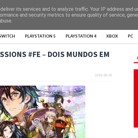
eliver its services and to analyze traffic. Your IP address and 
ormance and security metrics to ensure quality of service, gen
abuse.
SWITCH
PLAYSTATION 5
PLAYSTATION 4
XBOX
PC
SSIONS #FE – DOIS MUNDOS EM
2016-06-03