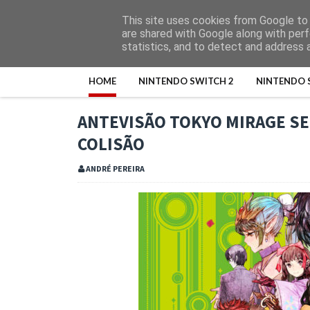
This site uses cookies from Google to d
are shared with Google along with perf
statistics, and to detect and address 
HOME
NINTENDO SWITCH 2
NINTENDO 
ANTEVISÃO TOKYO MIRAGE SE
COLISÃO
ANDRÉ PEREIRA