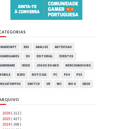
CATEGORIAS
#MADEINPT
3DS
ANALISE
ANTEVISAO
BOARDGAMES
DS
EDITORIAL
EVENTOS
HARDWARE
INDIE
JOGOS DO ANO
MERCHANDISING
MOBILE
N3DS
NOTICIAS
PC
PS4
PS5
PASSATEMPOS
SWITCH
VR
WII
WII U
XBOX
ARQUIVO
2026
( 212 )
►
2025
( 427 )
►
2024
( 268 )
►