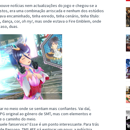
houve notícias nem actualizações do jogo e chegou-se a
nestos, era uma combinação arriscada e nenhum dos estúdios
va encaminhado, tinha enredo, tinha cenário, tinha título:
, dança, cor,
oh my!
, mas onde estava o Fire Emblem, onde
caso, duas.
r no meio onde se sentiam mais confiantes. Vai daí,
RPG original ao género de SMT, mas com elementos e
e o caminho do meio.
uele fanservice? Esse é um ponto interessante. Para trás
de Persona, TMS #FE irá explorar um novo: a indústria