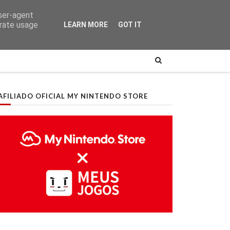
user-agent
erate usage
LEARN MORE
GOT IT
AFILIADO OFICIAL MY NINTENDO STORE