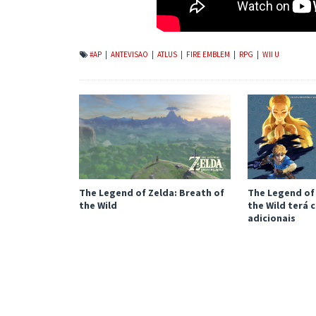
#AP
|
ANTEVISAO
|
ATLUS
|
FIRE EMBLEM
|
RPG
|
WII U
The Legend of Zelda: Breath of
The Legend of 
the Wild
the Wild terá
adicionais