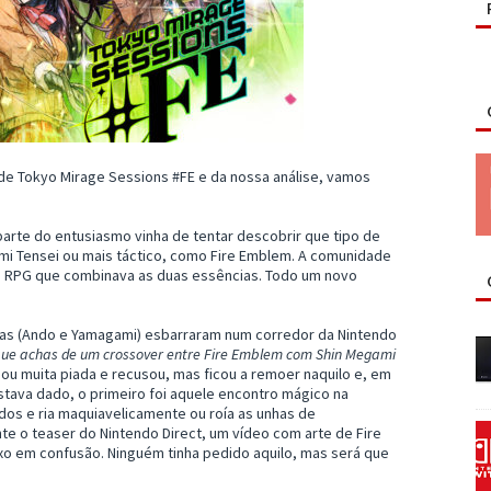
e Tokyo Mirage Sessions #FE e da nossa análise, vamos
rte do entusiasmo vinha de tentar descobrir que tipo de
gami Tensei ou mais táctico, como Fire Emblem. A comunidade
e RPG que combinava as duas essências. Todo um novo
oas (Ando e Yamagami) esbarraram num corredor da Nintendo
 que achas de um crossover entre Fire Emblem com Shin Megami
ou muita piada e recusou, mas ficou a remoer naquilo e, em
tava dado, o primeiro foi aquele encontro mágico na
dos e ria maquiavelicamente ou roía as unhas de
te o teaser do Nintendo Direct, um vídeo com arte de Fire
o em confusão. Ninguém tinha pedido aquilo, mas será que