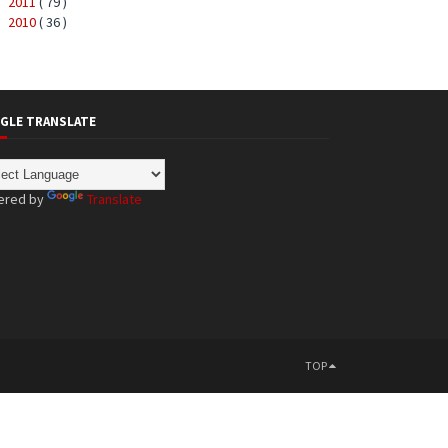
2011
( 79 )
►
2010
( 36 )
►
GLE TRANSLATE
ered by
Translate
TOP