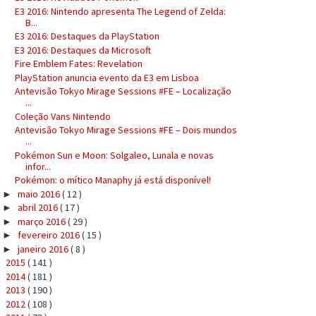
E3 2016: Nintendo apresenta The Legend of Zelda:
B...
E3 2016: Destaques da PlayStation
E3 2016: Destaques da Microsoft
Fire Emblem Fates: Revelation
PlayStation anuncia evento da E3 em Lisboa
Antevisão Tokyo Mirage Sessions #FE – Localização
...
Coleção Vans Nintendo
Antevisão Tokyo Mirage Sessions #FE – Dois mundos
...
Pokémon Sun e Moon: Solgaleo, Lunala e novas
infor...
Pokémon: o mítico Manaphy já está disponível!
maio 2016
( 12 )
►
abril 2016
( 17 )
►
março 2016
( 29 )
►
fevereiro 2016
( 15 )
►
janeiro 2016
( 8 )
►
2015
( 141 )
►
2014
( 181 )
►
2013
( 190 )
►
2012
( 108 )
►