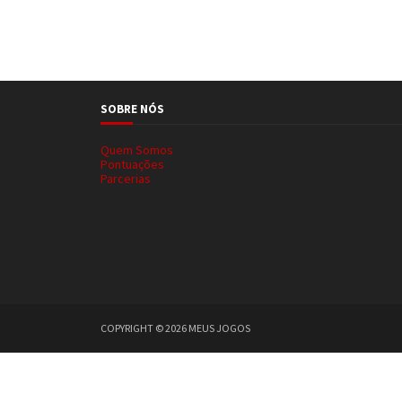
SOBRE NÓS
Quem Somos
Pontuações
Parcerias
COPYRIGHT ©
2026
MEUS JOGOS