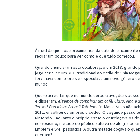
À medida que nos aproximamos da data de lançamento d
recuar um pouco para ver como é que tudo começou.
Quando anunciaram esta colaboração em 2013, grande pa
jogo seria: se um RPG tradicional ao estilo de Shin Me
fervilhava com teorias e especulava um novo género d
mundo.
Quero acreditar que no mundo corporativo, duas pess
e disseram,
ei temos de combinar um café! Claro, olha e
Tensei? Boa ideia! Achas? Totalmente.
Mas a Atlus não ach
2012, encolheu os ombros e cedeu. O segundo passo es
Nintendo. Enquanto o próprio estúdio entrelaçava os de
nervosismo, metade do público saltava de alegria peran
Emblem e SMT passados. A outra metade coçava o queix
queriam?