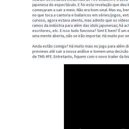
japonesa do espectáculo. E foi esta revelação que deu l
começaram a sair a meio. Não era bom sinal. Mas eu, be
no que toca a cantoria e bailaricos em séries/jogos, en
curioso, agora estava atento, mas admito que os vídeos
ramos da indústria para além das idols japonesas; há ac
escritores, etc. E isso tudo funciona? Sim! E bem? É u
uma mente aberta, não se irão importar. Há muito por o
Ainda estão comigo? Há muito mais no jogo para além d
previews até sair a nossa análise e tomem uma decisão
de TMS #FE. Entretanto, fiquem com o novo trailer da his