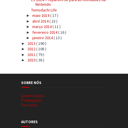
Nintendo
Tomodachi Life
maio 2014
( 17 )
►
abril 2014
( 23 )
►
março 2014
( 11 )
►
fevereiro 2014
( 16 )
►
janeiro 2014
( 13 )
►
2013
( 190 )
►
2012
( 108 )
►
2011
( 79 )
►
2010
( 36 )
►
SOBRE NÓS
Quem Somos
Pontuações
Parcerias
AUTORES