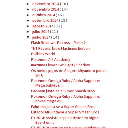
dezembro 2014
( 10 )
►
novembro 2014
( 14 )
►
outubro 2014
( 16 )
►
setembro 2014
( 19 )
►
agosto 2014
( 17 )
►
julho 2014
( 11 )
►
junho 2014
( 14 )
▼
Flash Reviews: Picross – Parte 2
TNT Racers: Nitro Machines Edition
Pullblox World
Pokémon Art Academy
Inazuma Eleven Go: Light / Shadow
Os novos jogos de Shigeru Miyamoto para a
Wii U
Pokémon Omega Ruby / Alpha Sapphire:
Mega Sableye ...
Pac-Man junta-se a Super Smash Bros.
Pokémon Omega Ruby / Alpha Sapphire:
novas mega ev...
Palutena junta-se a Super Smash Bros.
Lutador Mii junta-se a Super Smash Bros.
E3 2014: Assiste aqui ao Nintendo Digital
Event em...
E3 2014: Preparem-se para as novidades da