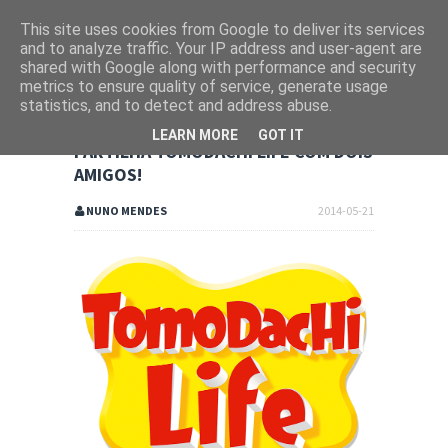
This site uses cookies from Google to deliver its services
and to analyze traffic. Your IP address and user-agent are
shared with Google along with performance and security
metrics to ensure quality of service, generate usage
statistics, and to detect and address abuse.
LEARN MORE
GOT IT
PARTILHA TOMODACHI LIFE COM DOIS
AMIGOS!
NUNO MENDES
2014-05-21