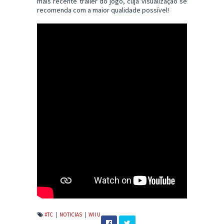
mais recente trailer do jogo, cuja visualização se
recomenda com a maior qualidade possível!
#TC
|
NOTICIAS
|
WII U