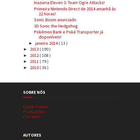
Inazuma Eleven 3: Team Ogre Attacks!
Primeira Nintendo Direct de 2014 amanhã às
22 horas!
Sonic Boom anunciado
3D Sonic the Hedgehog
Pokémon Bank e Poké Transporter já
disponíveis!
janeiro 2014
( 13 )
►
2013
( 190 )
►
2012
( 108 )
►
2011
( 79 )
►
2010
( 36 )
►
SOBRE NÓS
Quem Somos
Pontuações
Parcerias
AUTORES