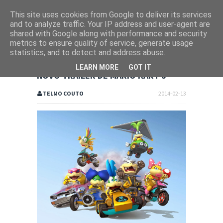
This site uses cookies from Google to deliver its services
and to analyze traffic. Your IP address and user-agent are
shared with Google along with performance and security
metrics to ensure quality of service, generate usage
statistics, and to detect and address abuse.
LEARN MORE
GOT IT
NOVO TRAILER DE MARIO KART 8
TELMO COUTO
2014-02-13