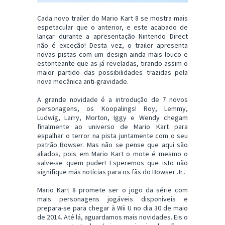
Cada novo trailer do Mario Kart 8 se mostra mais
espetacular que o anterior, e este acabado de
lançar durante a apresentação Nintendo Direct
não é exceção! Desta vez, o trailer apresenta
novas pistas com um design ainda mais louco e
estonteante que as já reveladas, tirando assim o
maior partido das possibilidades trazidas pela
nova mecânica anti-gravidade.
A grande novidade é a introdução de 7 novos
personagens, os Koopalings! Roy, Lemmy,
Ludwig, Larry, Morton, Iggy e Wendy chegam
finalmente ao universo de Mario Kart para
espalhar o terror na pista juntamente com o seu
patrão Bowser. Mas não se pense que aqui são
aliados, pois em Mario Kart o mote é mesmo o
salve-se quem puder! Esperemos que isto não
signifique más notícias para os fãs do Bowser Jr..
Mario Kart 8 promete ser o jogo da série com
mais personagens jogáveis disponíveis e
prepara-se para chegar à Wii U no dia 30 de maio
de 2014. Até lá, aguardamos mais novidades. Eis o