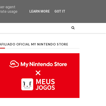
user-agent
erate usage
LEARN MORE
GOT IT
AFILIADO OFICIAL MY NINTENDO STORE