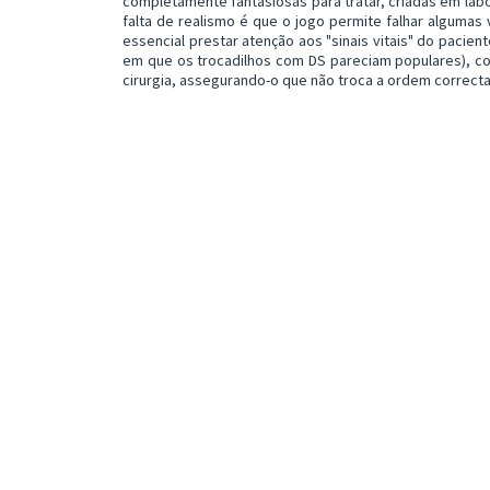
completamente fantasiosas para tratar, criadas em labo
falta de realismo é que o jogo permite falhar alguma
essencial prestar atenção aos "sinais vitais" do pacien
em que os trocadilhos com DS pareciam populares), co
cirurgia, assegurando-o que não troca a ordem correct