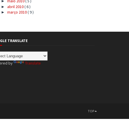
maio 2010
( 5 )
►
abril 2010
( 6 )
►
março 2010
( 9 )
►
GLE TRANSLATE
ered by
Translate
TOP