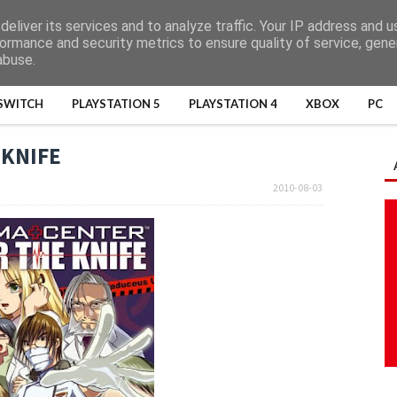
eliver its services and to analyze traffic. Your IP address and 
ormance and security metrics to ensure quality of service, gen
abuse.
SWITCH
PLAYSTATION 5
PLAYSTATION 4
XBOX
PC
 KNIFE
2010-08-03