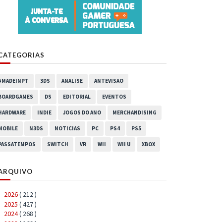
CATEGORIAS
#MADEINPT
3DS
ANALISE
ANTEVISAO
BOARDGAMES
DS
EDITORIAL
EVENTOS
HARDWARE
INDIE
JOGOS DO ANO
MERCHANDISING
MOBILE
N3DS
NOTICIAS
PC
PS4
PS5
PASSATEMPOS
SWITCH
VR
WII
WII U
XBOX
ARQUIVO
2026
( 212 )
►
2025
( 427 )
►
2024
( 268 )
►