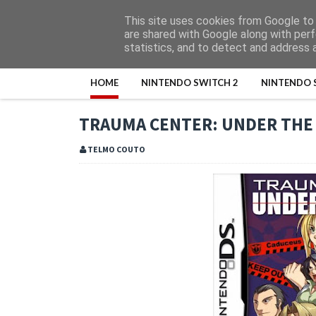
This site uses cookies from Google to d
are shared with Google along with perf
statistics, and to detect and address 
HOME
NINTENDO SWITCH 2
NINTENDO 
TRAUMA CENTER: UNDER THE
TELMO COUTO