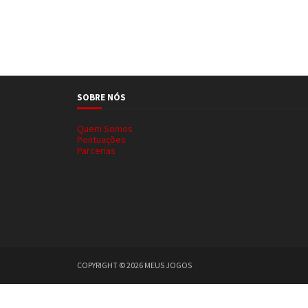
SOBRE NÓS
Quem Somos
Pontuações
Parcerias
COPYRIGHT ©
2026
MEUS JOGOS