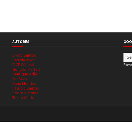
AUTORES
GOO
Bruno Santos
Daniela Alves
DICE Cultural
Pow
Gonçalo Martins
Henrique Adão
Ivo Silva
Nuno Mendes
Patrício Santos
Pedro Almeida
Telmo Couto