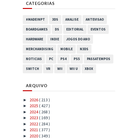
CATEGORIAS
#MADEINPT
3DS
ANALISE
ANTEVISAO
BOARDGAMES
DS
EDITORIAL
EVENTOS
HARDWARE
INDIE
JOGOS DO ANO
MERCHANDISING
MOBILE
N3DS
NOTICIAS
PC
PS4
PS5
PASSATEMPOS
SWITCH
VR
WII
WII U
XBOX
ARQUIVO
2026
( 213 )
►
2025
( 427 )
►
2024
( 268 )
►
2023
( 169 )
►
2022
( 284 )
►
2021
( 377 )
►
2020
( 349 )
►