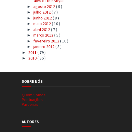
Tales of the Abyss
agosto 2012
( 9 )
►
julho 2012
( 7 )
►
junho 2012
( 8 )
►
maio 2012
( 10 )
►
abril 2012
( 7 )
►
março 2012
( 5 )
►
fevereiro 2012
( 10 )
►
janeiro 2012
( 3 )
►
2011
( 79 )
►
2010
( 36 )
►
SOBRE NÓS
Quem Somos
Pontuações
Parcerias
AUTORES