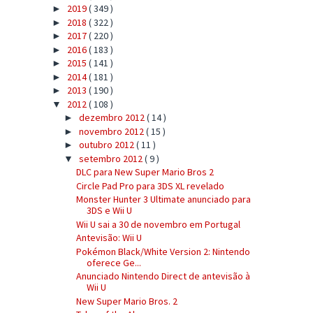
2019
( 349 )
►
2018
( 322 )
►
2017
( 220 )
►
2016
( 183 )
►
2015
( 141 )
►
2014
( 181 )
►
2013
( 190 )
►
2012
( 108 )
▼
dezembro 2012
( 14 )
►
novembro 2012
( 15 )
►
outubro 2012
( 11 )
►
setembro 2012
( 9 )
▼
DLC para New Super Mario Bros 2
Circle Pad Pro para 3DS XL revelado
Monster Hunter 3 Ultimate anunciado para
3DS e Wii U
Wii U sai a 30 de novembro em Portugal
Antevisão: Wii U
Pokémon Black/White Version 2: Nintendo
oferece Ge...
Anunciado Nintendo Direct de antevisão à
Wii U
New Super Mario Bros. 2