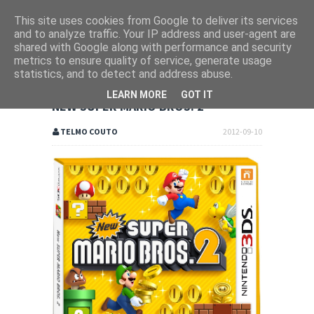
This site uses cookies from Google to deliver its services
and to analyze traffic. Your IP address and user-agent are
shared with Google along with performance and security
metrics to ensure quality of service, generate usage
statistics, and to detect and address abuse.
LEARN MORE
GOT IT
NEW SUPER MARIO BROS. 2
TELMO COUTO
2012-09-10