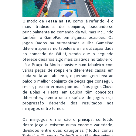
O modo de
Festa na TV
, como já referido, é o
mais tradicional do conjunto, baseando-se
principalmente no comando da Wii, mas incluindo
também o GamePad em algumas ocasiões. Os
jogos Dados na Autoestrada e Ilha GamePad
diferem apenas no tabuleiro e na utilização dada
ao comando da Wii U, sendo que o segundo
oferece desafios algo mais criativos no tabuleiro.
Já a Praça da Moda consiste num tabuleiro com
várias peças de roupa em diferentes casas: em
cada volta ao tabuleiro, o personagem leva ao
palco o melhor conjunto de peças que conseguiu
reunir, para obter mais pontos. Já os jogos Chuva
de Bolas e Festa em Equipa têm conceitos
diferentes, sendo uma espécie de jogos cuja
progressão depende dos resultados nos
minijogos entre turnos.
Os minijogos em si são o principal conteúdo
deste jogo e existem numa enorme variedade,
divididos entre duas categorias ("Todos contra
Todos" e "1 contra Todos") e estão disponíveis