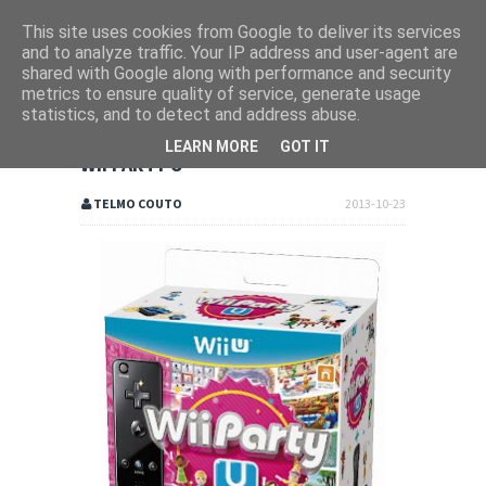
This site uses cookies from Google to deliver its services
and to analyze traffic. Your IP address and user-agent are
shared with Google along with performance and security
metrics to ensure quality of service, generate usage
statistics, and to detect and address abuse.
LEARN MORE
GOT IT
WII PARTY U
TELMO COUTO
2013-10-23