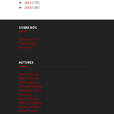
2011
( 79 )
►
2010
( 36 )
►
SOBRE NÓS
Quem Somos
Pontuações
Parcerias
AUTORES
Bruno Santos
Daniela Alves
DICE Cultural
Gonçalo Martins
Henrique Adão
Ivo Silva
Nuno Mendes
Patrício Santos
Pedro Almeida
Telmo Couto