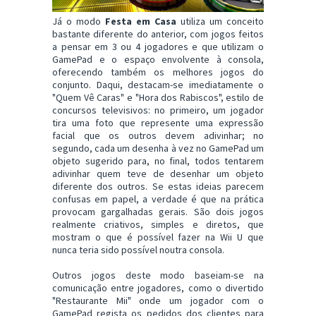
Já o modo
Festa em Casa
utiliza um conceito
bastante diferente do anterior, com jogos feitos
a pensar em 3 ou 4 jogadores e que utilizam o
GamePad e o espaço envolvente à consola,
oferecendo também os melhores jogos do
conjunto. Daqui, destacam-se imediatamente o
"Quem Vê Caras" e "Hora dos Rabiscos", estilo de
concursos televisivos: no primeiro, um jogador
tira uma foto que represente uma expressão
facial que os outros devem adivinhar; no
segundo, cada um desenha à vez no GamePad um
objeto sugerido para, no final, todos tentarem
adivinhar quem teve de desenhar um objeto
diferente dos outros. Se estas ideias parecem
confusas em papel, a verdade é que na prática
provocam gargalhadas gerais. São dois jogos
realmente criativos, simples e diretos, que
mostram o que é possível fazer na Wii U que
nunca teria sido possível noutra consola.
Outros jogos deste modo baseiam-se na
comunicação entre jogadores, como o divertido
"Restaurante Mii" onde um jogador com o
GamePad regista os pedidos dos clientes para