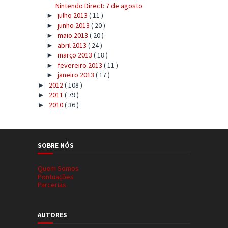
Nintendo Direct: 7 de agosto
julho 2013
( 11 )
►
junho 2013
( 20 )
►
maio 2013
( 20 )
►
abril 2013
( 24 )
►
março 2013
( 18 )
►
fevereiro 2013
( 11 )
►
janeiro 2013
( 17 )
►
2012
( 108 )
►
2011
( 79 )
►
2010
( 36 )
►
SOBRE NÓS
Quem Somos
Pontuações
Parcerias
AUTORES