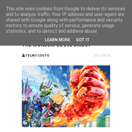
This site uses cookies from Google to deliver its services
and to analyze traffic. Your IP address and user-agent are
shared with Google along with performance and security
metrics to ensure quality of service, generate usage
statistics, and to detect and address abuse.
LEARN MORE
GOT IT
THE WONDERFUL 101 DIRECT
TELMO COUTO
2013-08-09