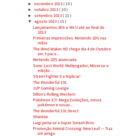
novembro 2013
( 10 )
►
outubro 2013
( 10 )
►
setembro 2013
( 21 )
►
agosto 2013
( 15 )
▼
Lançamentos 3DS e Wii U até ao final de
2013
Primeiras impressões: Nintendo 2DS nas
mãos
The Wind Waker HD chega dia 4 de Outubro
em 3 paco...
Nintendo 2DS anunciada
Sonic Lost World: Multijogador, Miiverse e
edição ...
Street Fighter II a triplicar!
The Wonderful 101
1UP Gaming Lounge
Dillon's Rolling Western
Pokémon X/Y: Mega Evoluções, novos
pokémon e novas...
The Wonderful 101 Direct
Shantae
Luigi junta-se a Super Smash Bros.
Promoção Animal Crossing: New Leaf — Traz
um amigo