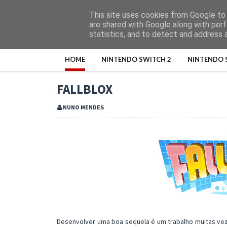
This site uses cookies from Google to d
are shared with Google along with perf
statistics, and to detect and address 
HOME
NINTENDO SWITCH 2
NINTENDO 
FALLBLOX
NUNO MENDES
Desenvolver uma boa sequela é um trabalho muitas veze