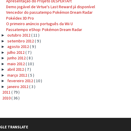
Apresentação do Projeto DESPERTArt
Demo jogável de Virtue's Last Reward já disponível
Vencedor do passatempo Pokémon Dream Radar
Pokédex 3D Pro
O primeiro anúncio português da Wii U
Passatempo eShop: Pokémon Dream Radar
outubro 2012
( 11 )
►
setembro 2012
( 9 )
►
agosto 2012
( 9 )
►
julho 2012
( 7 )
►
junho 2012
( 8 )
►
maio 2012
( 10 )
►
abril 2012
( 7 )
►
março 2012
( 5 )
►
fevereiro 2012
( 10 )
►
janeiro 2012
( 3 )
►
2011
( 79 )
►
2010
( 36 )
►
GLE TRANSLATE