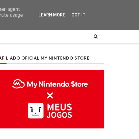
user-agent
erate usage
LEARN MORE
GOT IT
AFILIADO OFICIAL MY NINTENDO STORE