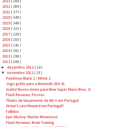
2023
( 169 )
►
2022
( 284 )
►
2021
( 377 )
►
2020
( 349 )
►
2019
( 349 )
►
2018
( 322 )
►
2017
( 220 )
►
2016
( 183 )
►
2015
( 141 )
►
2014
( 181 )
►
2013
( 190 )
►
2012
( 108 )
▼
dezembro 2012
( 14 )
►
novembro 2012
( 15 )
▼
Pokémon Black 2 / White 2
Jogo grátis para a Nintendo 3DS XL
Grátis! Novos níveis para New Super Mario Bros. 2!
Flash Reviews: Picross
Títulos de lançamento da Wii U em Portugal
Virtue's Last Reward em Portugal?
Fallblox
Epic Mickey: Mundo Misterioso
Flash Reviews: Brain Training