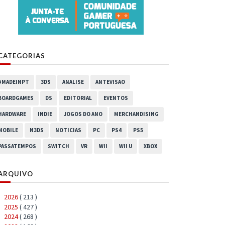
CATEGORIAS
#MADEINPT
3DS
ANALISE
ANTEVISAO
BOARDGAMES
DS
EDITORIAL
EVENTOS
HARDWARE
INDIE
JOGOS DO ANO
MERCHANDISING
MOBILE
N3DS
NOTICIAS
PC
PS4
PS5
PASSATEMPOS
SWITCH
VR
WII
WII U
XBOX
ARQUIVO
2026
( 213 )
►
2025
( 427 )
►
2024
( 268 )
►