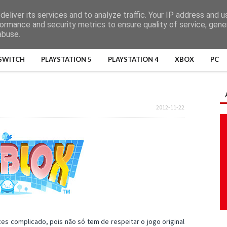
eliver its services and to analyze traffic. Your IP address and 
ormance and security metrics to ensure quality of service, gen
abuse.
SWITCH
PLAYSTATION 5
PLAYSTATION 4
XBOX
PC
2012-11-22
s complicado, pois não só tem de respeitar o jogo original