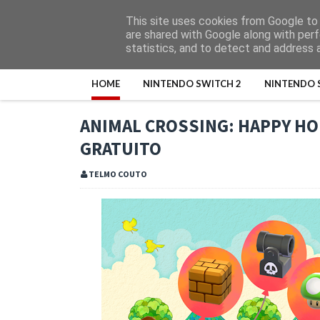
This site uses cookies from Google to d
are shared with Google along with perf
statistics, and to detect and address 
HOME
NINTENDO SWITCH 2
NINTENDO 
ANIMAL CROSSING: HAPPY HO
GRATUITO
TELMO COUTO