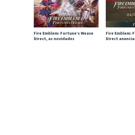
Fire Emblem: Fortune’s Weave
Fire Emblem: 
Direct, as novidades
Direct anunci