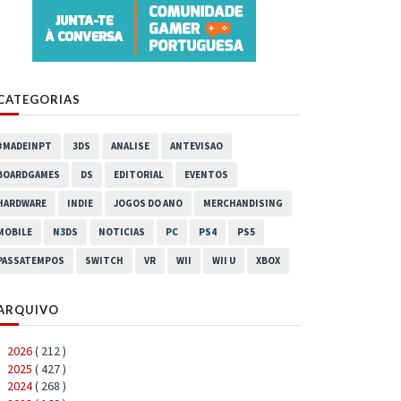
CATEGORIAS
#MADEINPT
3DS
ANALISE
ANTEVISAO
BOARDGAMES
DS
EDITORIAL
EVENTOS
HARDWARE
INDIE
JOGOS DO ANO
MERCHANDISING
MOBILE
N3DS
NOTICIAS
PC
PS4
PS5
PASSATEMPOS
SWITCH
VR
WII
WII U
XBOX
ARQUIVO
2026
( 212 )
►
2025
( 427 )
►
2024
( 268 )
►