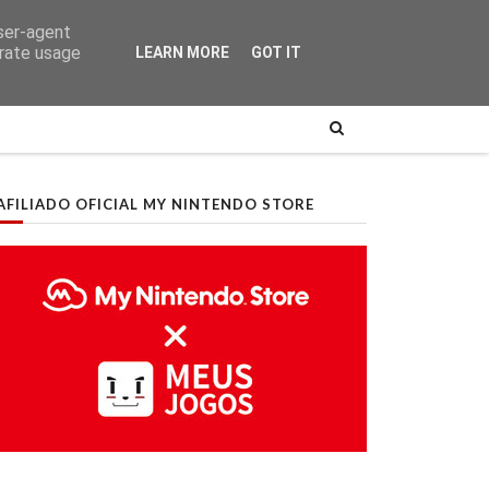
user-agent
erate usage
LEARN MORE
GOT IT
AFILIADO OFICIAL MY NINTENDO STORE