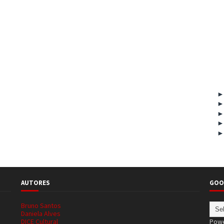
AUTORES
GOO
Bruno Santos
Daniela Alves
DICE Cultural
Pow