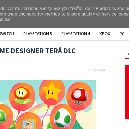
eliver its services and to analyze traffic. Your IP address and 
ormance and security metrics to ensure quality of service, gen
abuse.
SWITCH
PLAYSTATION 5
PLAYSTATION 4
XBOX
PC
ME DESIGNER TERÁ DLC
2015-09-24