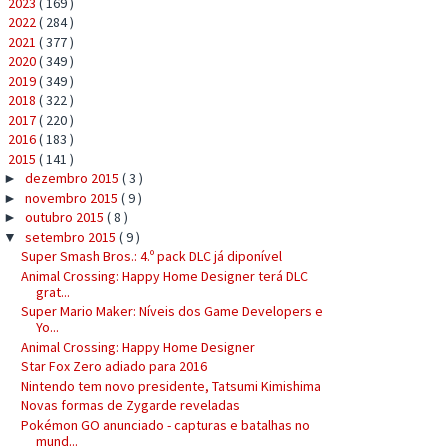
2023
( 169 )
►
2022
( 284 )
►
2021
( 377 )
►
2020
( 349 )
►
2019
( 349 )
►
2018
( 322 )
►
2017
( 220 )
►
2016
( 183 )
►
2015
( 141 )
▼
dezembro 2015
( 3 )
►
novembro 2015
( 9 )
►
outubro 2015
( 8 )
►
setembro 2015
( 9 )
▼
Super Smash Bros.: 4.º pack DLC já diponível
Animal Crossing: Happy Home Designer terá DLC
grat...
Super Mario Maker: Níveis dos Game Developers e
Yo...
Animal Crossing: Happy Home Designer
Star Fox Zero adiado para 2016
Nintendo tem novo presidente, Tatsumi Kimishima
Novas formas de Zygarde reveladas
Pokémon GO anunciado - capturas e batalhas no
mund...