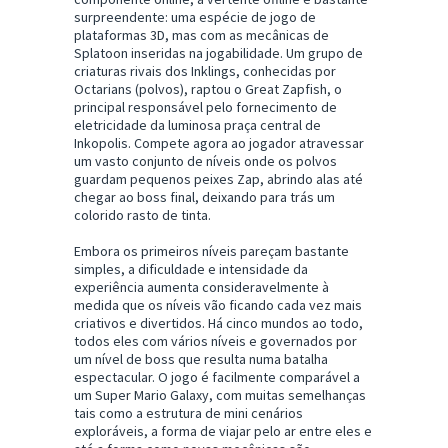
surpreendente: uma espécie de jogo de
plataformas 3D, mas com as mecânicas de
Splatoon inseridas na jogabilidade. Um grupo de
criaturas rivais dos Inklings, conhecidas por
Octarians (polvos), raptou o Great Zapfish, o
principal responsável pelo fornecimento de
eletricidade da luminosa praça central de
Inkopolis. Compete agora ao jogador atravessar
um vasto conjunto de níveis onde os polvos
guardam pequenos peixes Zap, abrindo alas até
chegar ao boss final, deixando para trás um
colorido rasto de tinta.
Embora os primeiros níveis pareçam bastante
simples, a dificuldade e intensidade da
experiência aumenta consideravelmente à
medida que os níveis vão ficando cada vez mais
criativos e divertidos. Há cinco mundos ao todo,
todos eles com vários níveis e governados por
um nível de boss que resulta numa batalha
espectacular. O jogo é facilmente comparável a
um Super Mario Galaxy, com muitas semelhanças
tais como a estrutura de mini cenários
exploráveis, a forma de viajar pelo ar entre eles e