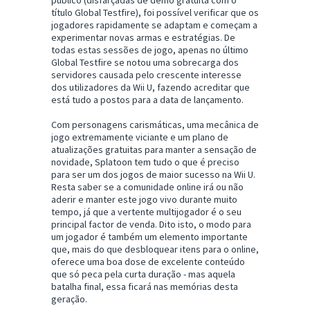
público (disfarçadas de demo gratuita com o
título Global Testfire), foi possível verificar que os
jogadores rapidamente se adaptam e começam a
experimentar novas armas e estratégias. De
todas estas sessões de jogo, apenas no último
Global Testfire se notou uma sobrecarga dos
servidores causada pelo crescente interesse
dos utilizadores da Wii U, fazendo acreditar que
está tudo a postos para a data de lançamento.
Com personagens carismáticas, uma mecânica de
jogo extremamente viciante e um plano de
atualizações gratuitas para manter a sensação de
novidade, Splatoon tem tudo o que é preciso
para ser um dos jogos de maior sucesso na Wii U.
Resta saber se a comunidade online irá ou não
aderir e manter este jogo vivo durante muito
tempo, já que a vertente multijogador é o seu
principal factor de venda. Dito isto, o modo para
um jogador é também um elemento importante
que, mais do que desbloquear itens para o online,
oferece uma boa dose de excelente conteúdo
que só peca pela curta duração - mas aquela
batalha final, essa ficará nas memórias desta
geração.