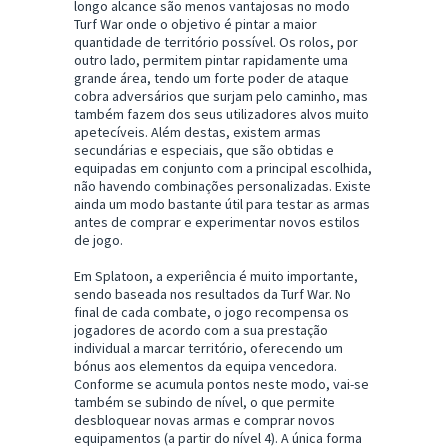
longo alcance são menos vantajosas no modo
Turf War onde o objetivo é pintar a maior
quantidade de território possível. Os rolos, por
outro lado, permitem pintar rapidamente uma
grande área, tendo um forte poder de ataque
cobra adversários que surjam pelo caminho, mas
também fazem dos seus utilizadores alvos muito
apetecíveis. Além destas, existem armas
secundárias e especiais, que são obtidas e
equipadas em conjunto com a principal escolhida,
não havendo combinações personalizadas. Existe
ainda um modo bastante útil para testar as armas
antes de comprar e experimentar novos estilos
de jogo.
Em Splatoon, a experiência é muito importante,
sendo baseada nos resultados da Turf War. No
final de cada combate, o jogo recompensa os
jogadores de acordo com a sua prestação
individual a marcar território, oferecendo um
bónus aos elementos da equipa vencedora.
Conforme se acumula pontos neste modo, vai-se
também se subindo de nível, o que permite
desbloquear novas armas e comprar novos
equipamentos (a partir do nível 4). A única forma