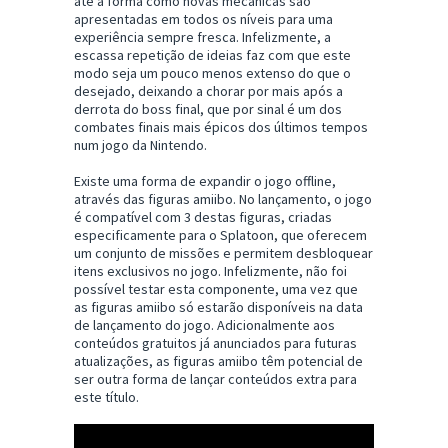
até a forma como novas mecânicas são
apresentadas em todos os níveis para uma
experiência sempre fresca. Infelizmente, a
escassa repetição de ideias faz com que este
modo seja um pouco menos extenso do que o
desejado, deixando a chorar por mais após a
derrota do boss final, que por sinal é um dos
combates finais mais épicos dos últimos tempos
num jogo da Nintendo.
Existe uma forma de expandir o jogo offline,
através das figuras amiibo. No lançamento, o jogo
é compatível com 3 destas figuras, criadas
especificamente para o Splatoon, que oferecem
um conjunto de missões e permitem desbloquear
itens exclusivos no jogo. Infelizmente, não foi
possível testar esta componente, uma vez que
as figuras amiibo só estarão disponíveis na data
de lançamento do jogo. Adicionalmente aos
conteúdos gratuitos já anunciados para futuras
atualizações, as figuras amiibo têm potencial de
ser outra forma de lançar conteúdos extra para
este título.