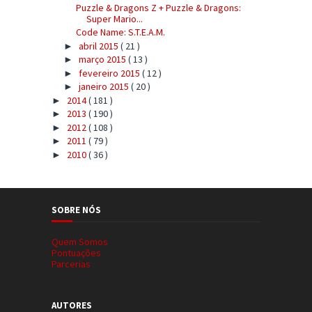
Puzzle & Dragons Z + Puzzle & Dragons:
Super Mario...
Code Name: S.T.E.A.M.
abril 2015
( 21 )
►
março 2015
( 13 )
►
fevereiro 2015
( 12 )
►
janeiro 2015
( 20 )
►
2014
( 181 )
►
2013
( 190 )
►
2012
( 108 )
►
2011
( 79 )
►
2010
( 36 )
►
SOBRE NÓS
Quem Somos
Pontuações
Parcerias
AUTORES