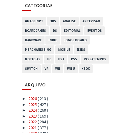
CATEGORIAS
#MADEINPT
3DS
ANALISE
ANTEVISAO
BOARDGAMES
DS
EDITORIAL
EVENTOS
HARDWARE
INDIE
JOGOS DO ANO
MERCHANDISING
MOBILE
N3DS
NOTICIAS
PC
PS4
PS5
PASSATEMPOS
SWITCH
VR
WII
WII U
XBOX
ARQUIVO
2026
( 213 )
►
2025
( 427 )
►
2024
( 268 )
►
2023
( 169 )
►
2022
( 284 )
►
2021
( 377 )
►