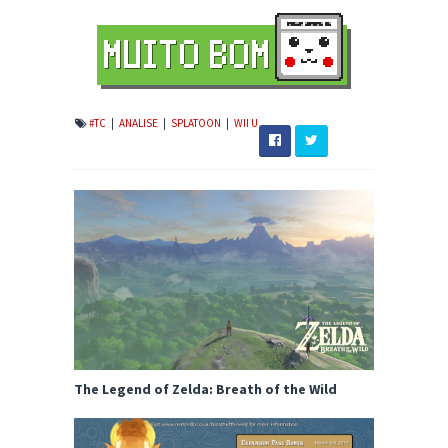
#TC
|
ANALISE
|
SPLATOON
|
WII U
The Legend of Zelda: Breath of the Wild