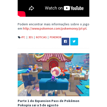
Podem encontrar mais informações sobre o jogo
em
http://www.pokemon.com/pokemonxy/pt-pt
.
#TC
|
3DS
|
NOTICIAS
|
POKEMON
Parte 1 do Expansion Pass de Pokémon
Pokopia sai a 5 de agosto