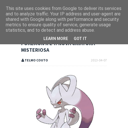
This site uses cookies from Google to deliver its services
and to analyze traffic. Your IP address and user-agent are
shared with Google along with performance and security
metrics to ensure quality of service, generate usage
statistics, and to detect and address abuse.
LEARN MORE
GOT IT
POKÉMON X E Y: NOVA CRIATURA
MISTERIOSA
TELMO COUTO
2013-04-07