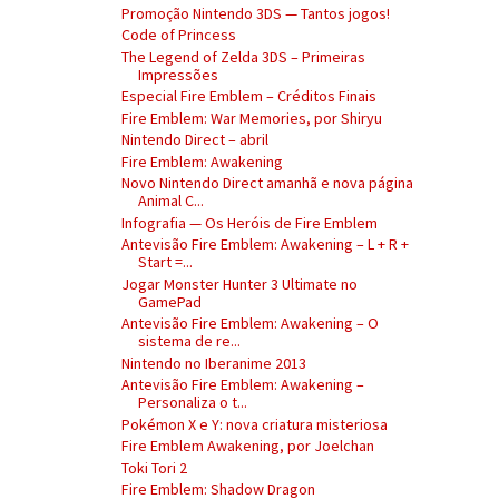
Promoção Nintendo 3DS — Tantos jogos!
Code of Princess
The Legend of Zelda 3DS – Primeiras
Impressões
Especial Fire Emblem – Créditos Finais
Fire Emblem: War Memories, por Shiryu
Nintendo Direct – abril
Fire Emblem: Awakening
Novo Nintendo Direct amanhã e nova página
Animal C...
Infografia — Os Heróis de Fire Emblem
Antevisão Fire Emblem: Awakening – L + R +
Start =...
Jogar Monster Hunter 3 Ultimate no
GamePad
Antevisão Fire Emblem: Awakening – O
sistema de re...
Nintendo no Iberanime 2013
Antevisão Fire Emblem: Awakening –
Personaliza o t...
Pokémon X e Y: nova criatura misteriosa
Fire Emblem Awakening, por Joelchan
Toki Tori 2
Fire Emblem: Shadow Dragon