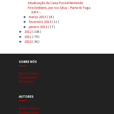
Atualização da Caixa Postal Nintendo
Fire Emblem, por Ivo Silva – Parte III: Fuga
para ...
março 2013
( 18 )
►
fevereiro 2013
( 11 )
►
janeiro 2013
( 17 )
►
2012
( 108 )
►
2011
( 79 )
►
2010
( 36 )
►
SOBRE NÓS
Quem Somos
Pontuações
Parcerias
AUTORES
Bruno Santos
Daniela Alves