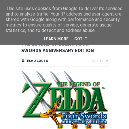
This site uses cookies from Google to deliver its services
and to analyze traffic. Your IP address and user-agent are
shared with Google along with performance and security
metrics to ensure quality of service, generate usage
statistics, and to detect and address abuse.
LEARN MORE
GOT IT
THE LEGEND OF ZELDA: FOUR
SWORDS ANNIVERSARY EDITION
TELMO COUTO
2011-10-19