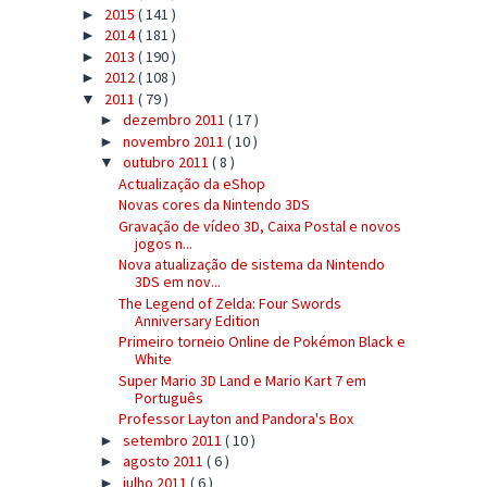
2015
( 141 )
►
2014
( 181 )
►
2013
( 190 )
►
2012
( 108 )
►
2011
( 79 )
▼
dezembro 2011
( 17 )
►
novembro 2011
( 10 )
►
outubro 2011
( 8 )
▼
Actualização da eShop
Novas cores da Nintendo 3DS
Gravação de vídeo 3D, Caixa Postal e novos
jogos n...
Nova atualização de sistema da Nintendo
3DS em nov...
The Legend of Zelda: Four Swords
Anniversary Edition
Primeiro torneio Online de Pokémon Black e
White
Super Mario 3D Land e Mario Kart 7 em
Português
Professor Layton and Pandora's Box
setembro 2011
( 10 )
►
agosto 2011
( 6 )
►
julho 2011
( 6 )
►